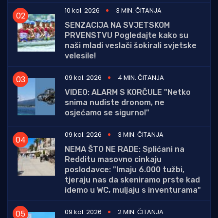
10 kol. 2026
3 MIN. ČITANJA
SENZACIJA NA SVJETSKOM
PRVENSTVU Pogledajte kako su
naši mladi veslači šokirali svjetske
velesile!
09 kol. 2026
4 MIN. ČITANJA
VIDEO: ALARM S KORČULE "Netko
snima nudiste dronom, ne
osjećamo se sigurno!"
09 kol. 2026
3 MIN. ČITANJA
NEMA ŠTO NE RADE: Splićani na
Redditu masovno cinkaju
poslodavce: "Imaju 6.000 tužbi,
tjeraju nas da skeniramo prste kad
idemo u WC, muljaju s inventurama"
09 kol. 2026
2 MIN. ČITANJA