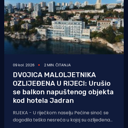
09 kol. 2026
2 MIN. ČITANJA
DVOJICA MALOLJETNIKA
OZLIJEĐENA U RIJECI: Urušio
se balkon napuštenog objekta
kod hotela Jadran
RIJEKA - U riječkom naselju Pećine sinoć se
dogodila teška nesreća u kojoj su ozlijeđena
dvojica maloljetnih mladića. Prema