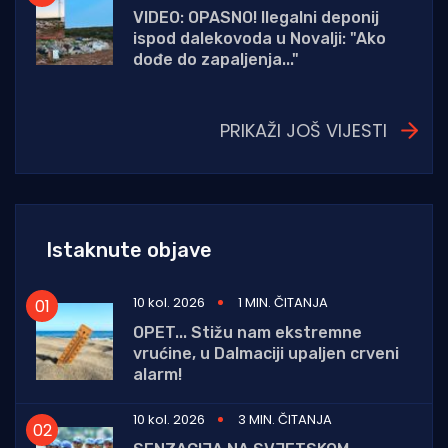
VIDEO: OPASNO! Ilegalni deponij
ispod dalekovoda u Novalji: "Ako
dođe do zapaljenja..."
PRIKAŽI JOŠ VIJESTI
Istaknute objave
10 kol. 2026
1 MIN. ČITANJA
OPET... Stižu nam ekstremne
vrućine, u Dalmaciji upaljen crveni
alarm!
10 kol. 2026
3 MIN. ČITANJA