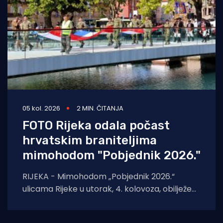
05 kol. 2026
2 MIN. ČITANJA
FOTO Rijeka odala počast
hrvatskim braniteljima
mimohodom "Pobjednik 2026."
RIJEKA - Mimohodom „Pobjednik 2026.“
ulicama Rijeke u utorak, 4. kolovoza, obilježeni
su Dan pobjede i domovinske zahvalnosti,
Dan hrvatskih branitelja