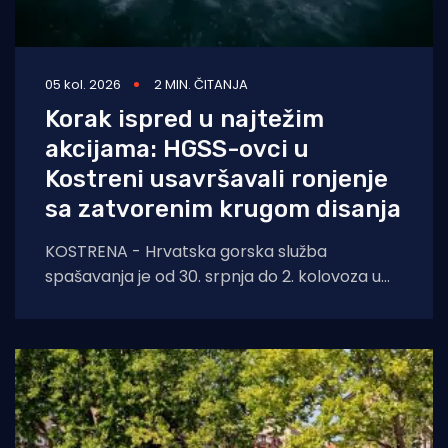
05 kol. 2026
2 MIN. ČITANJA
Korak ispred u najtežim
akcijama: HGSS-ovci u
Kostreni usavršavali ronjenje
sa zatvorenim krugom disanja
KOSTRENA - Hrvatska gorska služba
spašavanja je od 30. srpnja do 2. kolovoza u
Kostreni uspješno provela crossover tečaj
ronjenja za