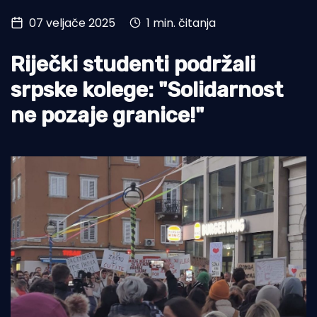
07 veljače 2025
1 min. čitanja
Turizam i nautika
Pomorstvo
Riječki studenti podržali
Ribolov
srpske kolege: "Solidarnost
ne pozaje granice!"
Ekologija
Tradicija i kultura