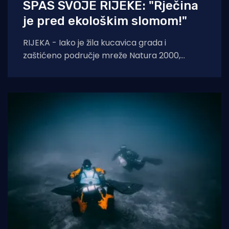
SPAS SVOJE RIJEKE: "Rječina
je pred ekološkim slomom!"
RIJEKA - Iako je žila kucavica grada i
zaštićeno područje mreže Natura 2000,
Rječina se sustavno uništava i pretvara u
odvodni