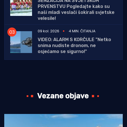
SENZACIJA NA SVJETSKOM
PRVENSTVU Pogledajte kako su
naši mladi veslači šokirali svjetske
velesile!
09 kol. 2026
4 MIN. ČITANJA
VIDEO: ALARM S KORČULE "Netko
snima nudiste dronom, ne
osjećamo se sigurno!"
Vezane objave