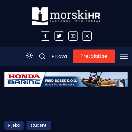
Pretplati se
Prijava
Početna
Morski plus
Morski TV
Obala
Rijeka
studenti
Otoci