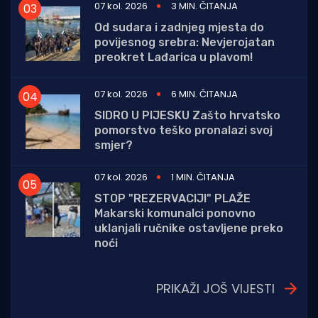
07 kol. 2026
3 MIN. ČITANJA
Od sudara i zadnjeg mjesta do
povijesnog srebra: Nevjerojatan
preokret Lađarica u plavom!
07 kol. 2026
6 MIN. ČITANJA
SIDRO U PIJESKU Zašto hrvatsko
pomorstvo teško pronalazi svoj
smjer?
07 kol. 2026
1 MIN. ČITANJA
STOP "REZERVACIJI" PLAŽE
Makarski komunalci ponovno
uklanjali ručnike ostavljene preko
noći
PRIKAŽI JOŠ VIJESTI