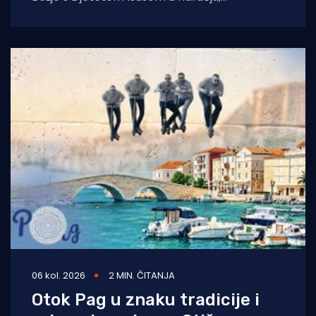
blagoslovio je zadarski nadbiskup Milan
Zgrablić za vrijeme
06 kol. 2026
2 MIN. ČITANJA
Otok Pag u znaku tradicije i