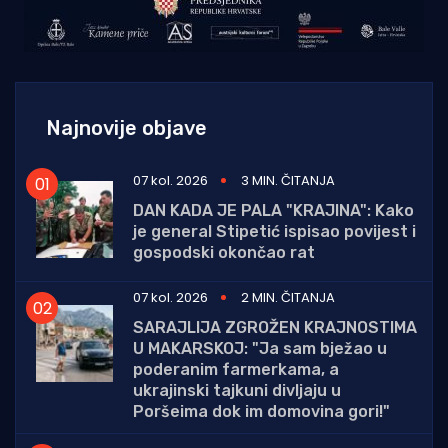
Najnovije objave
07 kol. 2026
3 MIN. ČITANJA
DAN KADA JE PALA "KRAJINA": Kako
je general Stipetić ispisao povijest i
gospodski okončao rat
07 kol. 2026
2 MIN. ČITANJA
SARAJLIJA ZGROŽEN KRAJNOSTIMA
U MAKARSKOJ: "Ja sam bježao u
poderanim farmerkama, a
ukrajinski tajkuni divljaju u
Poršeima dok im domovina gori!"