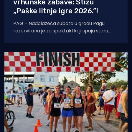
vrhunske zabave: Stižu
„Paške litnje igre 2026.”!
PAG – Nadolazeća subota u gradu Pagu
rezervirana je za spektakl koji spaja staru
tradiciju, natjecateljski duh i vrhunski provod.
U