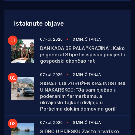
Istaknute objave
07 kol. 2026
3 MIN. ČITANJA
DAN KADA JE PALA "KRAJINA": Kako
je general Stipetić ispisao povijest i
gospodski okončao rat
07 kol. 2026
2 MIN. ČITANJA
SARAJLIJA ZGROŽEN KRAJNOSTIMA
U MAKARSKOJ: "Ja sam bježao u
poderanim farmerkama, a
ukrajinski tajkuni divljaju u
Poršeima dok im domovina gori!"
07 kol. 2026
6 MIN. ČITANJA
SIDRO U PIJESKU Zašto hrvatsko