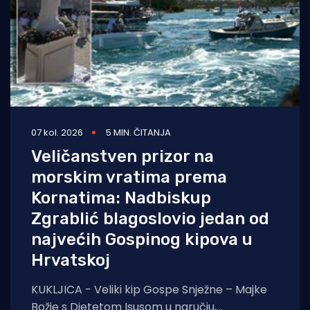
07 kol. 2026
5 MIN. ČITANJA
Veličanstven prizor na
morskim vratima prema
Kornatima: Nadbiskup
Zgrablić blagoslovio jedan od
najvećih Gospinog kipova u
Hrvatskoj
KUKLJICA - Veliki kip Gospe Snježne – Majke
Božje s Djetetom Isusom u naručju,