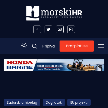
Pretplati se
Prijava
Početna
Morski plus
Morski TV
Obala
Zadarski arhipelag
Dugi otok
EU projekti
Otoci