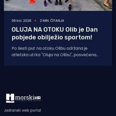
06 kol. 2026
2 MIN. ČITANJA
OLUJA NA OTOKU Olib je Dan
pobjede obilježio sportom!
Po šesti put na otoku Olibu održana je
atletska utrka "Oluja na Olibu", posvećena
sjećanju na ratnog zapovjednika
Jadranski web portal