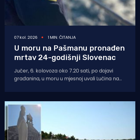
07 kol. 2026
1 MIN. ČITANJA
U moru na Pašmanu pronađen
mrtav 24-godišnji Slovenac
Jučer, 6. kolovoza oko 7.20 sati, po dojavi
građanina, u moru u mjesnoj uvali Lučina na
Pašmanu pronađeno je