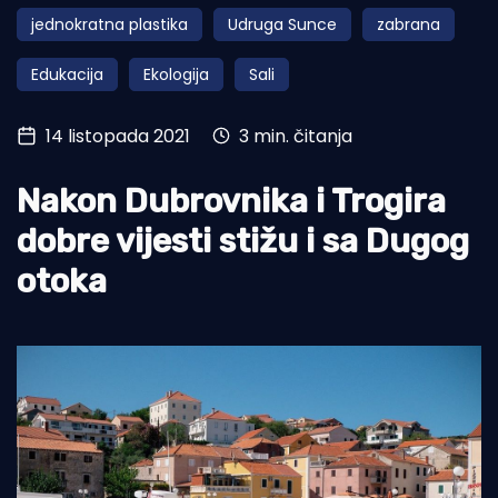
jednokratna plastika
Udruga Sunce
zabrana
Turizam i nautika
Edukacija
Ekologija
Sali
Pomorstvo
Ribolov
14 listopada 2021
3 min. čitanja
Ekologija
Nakon Dubrovnika i Trogira
Tradicija i kultura
dobre vijesti stižu i sa Dugog
otoka