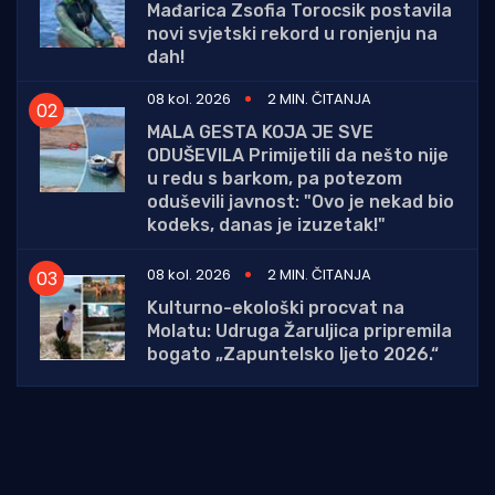
Mađarica Zsofia Torocsik postavila
novi svjetski rekord u ronjenju na
dah!
08 kol. 2026
2 MIN. ČITANJA
MALA GESTA KOJA JE SVE
ODUŠEVILA Primijetili da nešto nije
u redu s barkom, pa potezom
oduševili javnost: "Ovo je nekad bio
kodeks, danas je izuzetak!"
08 kol. 2026
2 MIN. ČITANJA
Kulturno-ekološki procvat na
Molatu: Udruga Žaruljica pripremila
bogato „Zapuntelsko ljeto 2026.“