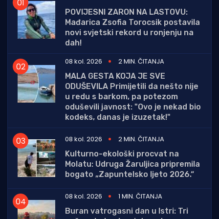
POVIJESNI ZARON NA LASTOVU:
Mađarica Zsofia Torocsik postavila
novi svjetski rekord u ronjenju na
dah!
08 kol. 2026
2 MIN. ČITANJA
MALA GESTA KOJA JE SVE
ODUŠEVILA Primijetili da nešto nije
u redu s barkom, pa potezom
oduševili javnost: "Ovo je nekad bio
kodeks, danas je izuzetak!"
08 kol. 2026
2 MIN. ČITANJA
Kulturno-ekološki procvat na
Molatu: Udruga Žaruljica pripremila
bogato „Zapuntelsko ljeto 2026.“
08 kol. 2026
1 MIN. ČITANJA
Buran vatrogasni dan u Istri: Tri