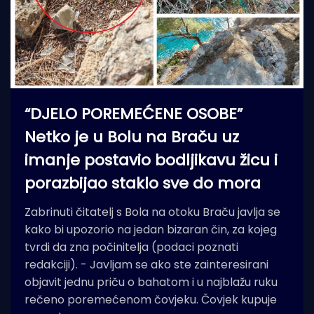
“DJELO POREMEĆENE OSOBE”
Netko je u Bolu na Braču uz
imanje postavio bodljikavu žicu i
porazbijao staklo sve do mora
Zabrinuti čitatelj s Bola na otoku Braču javlja se
kako bi upozorio na jedan bizaran čin, za kojeg
tvrdi da zna počinitelja (podaci poznati
redakciji). - Javljam se ako ste zainteresirani
objavit jednu priču o bahatom i u najblažu ruku
rečeno poremećenom čovjeku. Čovjek kupuje