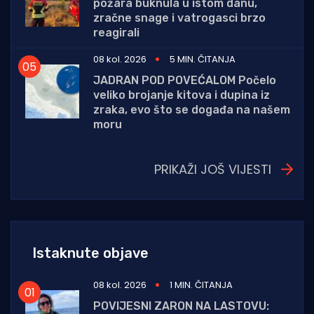
požara buknula u istom danu,
zračne snage i vatrogasci brzo
reagirali
08 kol. 2026
5 MIN. ČITANJA
JADRAN POD POVEĆALOM Počelo
veliko brojanje kitova i dupina iz
zraka, evo što se događa na našem
moru
PRIKAŽI JOŠ VIJESTI
Istaknute objave
08 kol. 2026
1 MIN. ČITANJA
POVIJESNI ZARON NA LASTOVU: