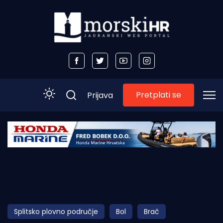
Pretplati se
Prijava
Početna
Morski plus
Morski TV
Obala
Splitsko plovno područje
Bol
Brač
Otoci