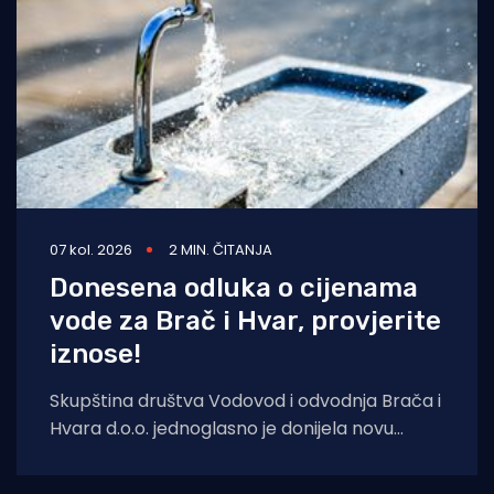
07 kol. 2026
2 MIN. ČITANJA
Donesena odluka o cijenama
vode za Brač i Hvar, provjerite
iznose!
Skupština društva Vodovod i odvodnja Brača i
Hvara d.o.o. jednoglasno je donijela novu
Odluku o cijeni vodnih usluga