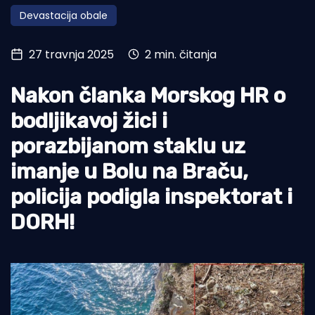
Devastacija obale
Turizam i nautika
Pomorstvo
27 travnja 2025
2 min. čitanja
Ribolov
Nakon članka Morskog HR o
Ekologija
bodljikavoj žici i
Tradicija i kultura
porazbijanom staklu uz
imanje u Bolu na Braču,
policija podigla inspektorat i
DORH!