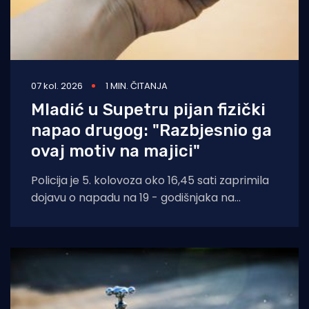
07 kol. 2026
1 MIN. ČITANJA
Mladić u Supetru pijan fizički
napao drugog: "Razbjesnio ga
ovaj motiv na majici"
Policija je 5. kolovoza oko 16,45 sati zaprimila
dojavu o napadu na 19 - godišnjaka na
području Supetra. Prema do