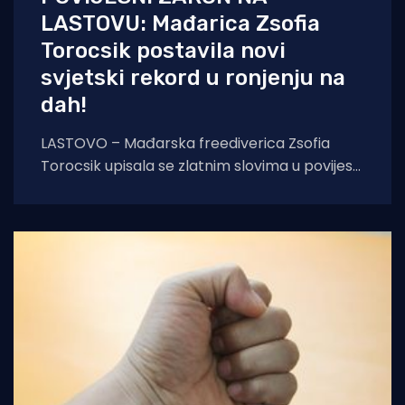
LASTOVU: Mađarica Zsofia
Torocsik postavila novi
svjetski rekord u ronjenju na
dah!
LASTOVO – Mađarska freediverica Zsofia
Torocsik upisala se zlatnim slovima u povijest
ronjenja na dah. Na prestižnom natjecanju
AIDA Lastovo Super