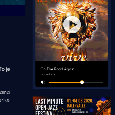
To je
nalna
rike.