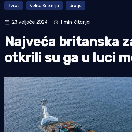
Svijet
Velika Britanija
droga
Pomorstvo
Ribolov
23 veljače 2024
1 min. čitanja
Ekologija
Najveća britanska za
Tradicija i kultura
otkrili su ga u luci