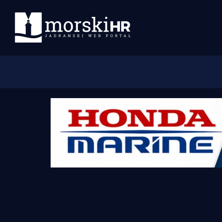
Početna
Morski plus
Morski TV
Obala
Otoci
Turizam i nautika