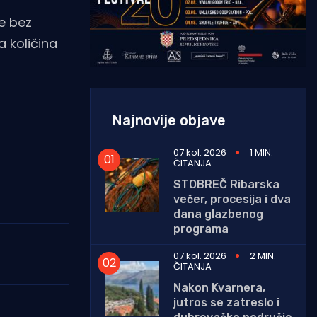
e bez
a količina
Najnovije objave
07 kol. 2026
1 MIN.
ČITANJA
STOBREČ Ribarska
večer, procesija i dva
dana glazbenog
programa
07 kol. 2026
2 MIN.
ČITANJA
Nakon Kvarnera,
jutros se zatreslo i