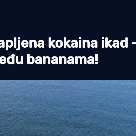
pljena kokaina ikad 
 među bananama!