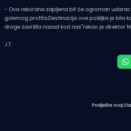
- Ova rekordna zapljena bit će ogroman udara
golemog profita.Destinacija ove pošiljke je bila 
droge završila nazad kod nas"rekao je direktor 
J.T.
Podijelite ovaj čl