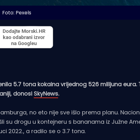
Foto: Pexels
jenila 5.7 tona kokaina vrijednog 526 milijuna eura. 
aniji, donosi
SkyNews
.
Hamburga, no eto nije sve išlo prema planu. Nacio
našli su drogu u kontejneru s bananama iz Južne Ame
uci 2022., a radilo se o 3.7 tona.