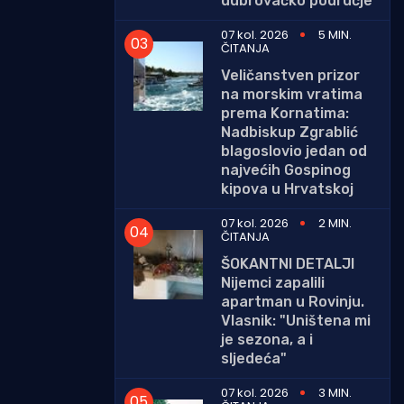
dubrovačko područje
07 kol. 2026
5 MIN.
ČITANJA
Veličanstven prizor
na morskim vratima
prema Kornatima:
Nadbiskup Zgrablić
blagoslovio jedan od
najvećih Gospinog
kipova u Hrvatskoj
07 kol. 2026
2 MIN.
ČITANJA
ŠOKANTNI DETALJI
Nijemci zapalili
apartman u Rovinju.
Vlasnik: "Uništena mi
je sezona, a i
sljedeća"
07 kol. 2026
3 MIN.