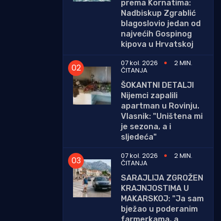
prema Kornatima:
Nadbiskup Zgrablić
blagoslovio jedan od
najvećih Gospinog
kipova u Hrvatskoj
07 kol. 2026
2 MIN.
ČITANJA
ŠOKANTNI DETALJI
Nijemci zapalili
apartman u Rovinju.
Vlasnik: "Uništena mi
je sezona, a i
sljedeća"
07 kol. 2026
2 MIN.
ČITANJA
SARAJLIJA ZGROŽEN
KRAJNJOSTIMA U
MAKARSKOJ: "Ja sam
bježao u poderanim
farmerkama, a