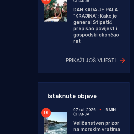
ČITANJA
DAN KADA JE PALA
"KRAJINA": Kako je
general Stipetić
prepisao povijest i
gospodski okončao
rat
PRIKAŽI JOŠ VIJESTI
Istaknute objave
07 kol. 2026
5 MIN.
ČITANJA
Veličanstven prizor
na morskim vratima