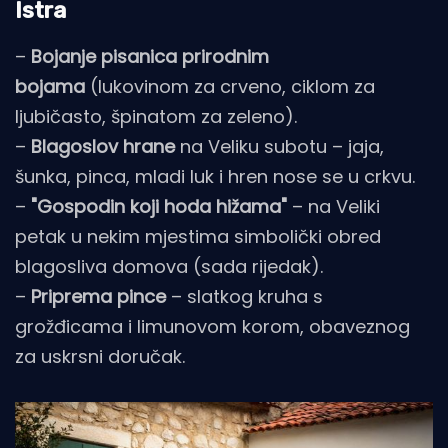
Istra
–
Bojanje pisanica prirodnim
bojama
(lukovinom za crveno, ciklom za
ljubičasto, špinatom za zeleno).
–
Blagoslov hrane
na Veliku subotu – jaja,
šunka, pinca, mladi luk i hren nose se u crkvu.
–
"Gospodin koji hoda hižama"
– na Veliki
petak u nekim mjestima simbolički obred
blagosliva domova (sada rijedak).
–
Priprema pince
– slatkog kruha s
grožđicama i limunovom korom, obaveznog
za uskrsni doručak.