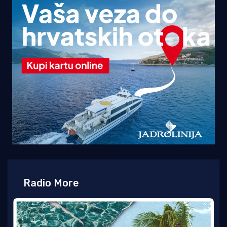
Radio More