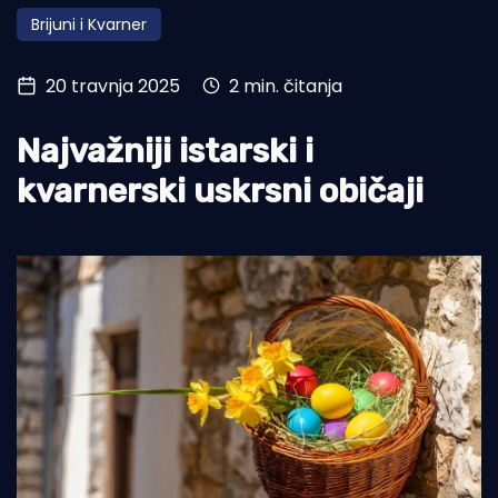
Brijuni i Kvarner
Turizam i nautika
Pomorstvo
20 travnja 2025
2 min. čitanja
Ribolov
Najvažniji istarski i
Ekologija
kvarnerski uskrsni običaji
Tradicija i kultura