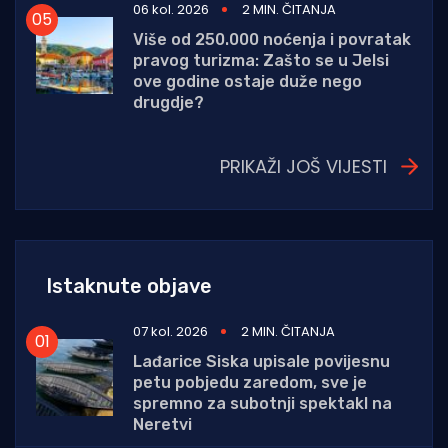
06 kol. 2026
2 MIN. ČITANJA
Više od 250.000 noćenja i povratak
pravog turizma: Zašto se u Jelsi
ove godine ostaje duže nego
drugdje?
PRIKAŽI JOŠ VIJESTI
Istaknute objave
07 kol. 2026
2 MIN. ČITANJA
Lađarice Siska upisale povijesnu
petu pobjedu zaredom, sve je
spremno za subotnji spektakl na
Neretvi