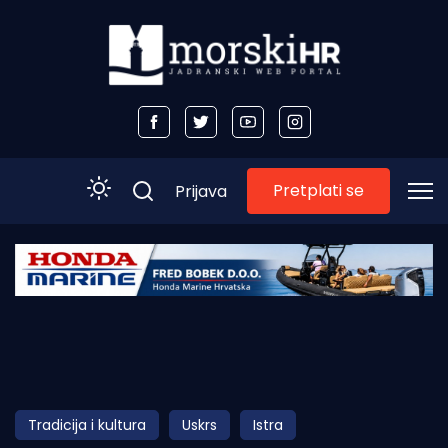
Pretplati se
Prijava
Početna
Morski plus
Morski TV
Obala
Tradicija i kultura
Uskrs
Istra
Otoci