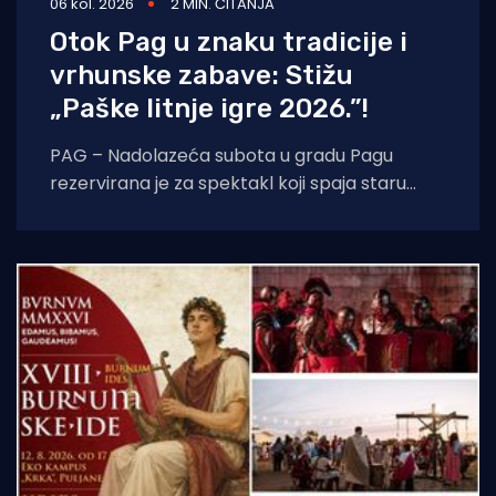
06 kol. 2026
2 MIN. ČITANJA
Otok Pag u znaku tradicije i
vrhunske zabave: Stižu
„Paške litnje igre 2026.”!
PAG – Nadolazeća subota u gradu Pagu
rezervirana je za spektakl koji spaja staru
tradiciju, natjecateljski duh i vrhunski provod.
U