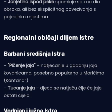
–
Janjetina ispod peke
spominje se kao dio
obroka, ali bez eksplicitnog povezivanja s
pojedinim mjestima.
Regionalni običaji diljem Istre
Barban i središnja Istra
–
"Pičenje jaja"
– natjecanje u gađanju jaja
kovanicama, posebno popularno u Marićima
(Kanfanar).
–
Tucanje jaja
– djeca se natječu čije će jaje
ostati cijelo.
Vodnjan i južna Istra