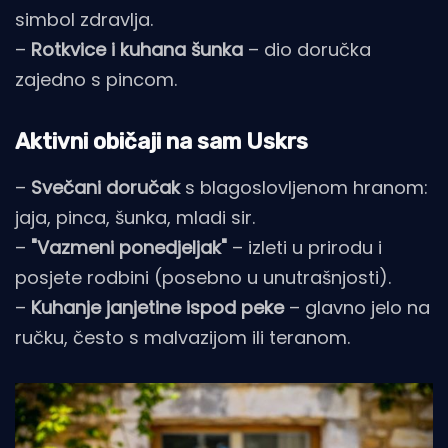
simbol zdravlja.
–
Rotkvice i kuhana šunka
– dio doručka
zajedno s pincom.
Aktivni običaji na sam Uskrs
–
Svečani doručak
s blagoslovljenom hranom:
jaja, pinca, šunka, mladi sir.
–
"Vazmeni ponedjeljak"
– izleti u prirodu i
posjete rodbini (posebno u unutrašnjosti).
–
Kuhanje janjetine ispod peke
– glavno jelo na
ručku, često s malvazijom ili teranom.