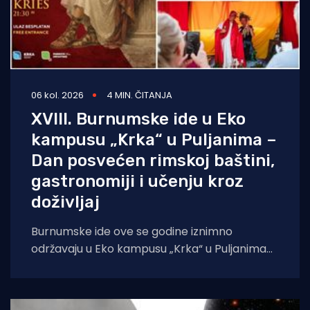
06 kol. 2026
4 MIN. ČITANJA
XVIII. Burnumske ide u Eko
kampusu „Krka“ u Puljanima –
Dan posvećen rimskoj baštini,
gastronomiji i učenju kroz
doživljaj
Burnumske ide ove se godine iznimno
održavaju u Eko kampusu „Krka“ u Puljanima
zbog konzervatorskih radova na dosadašnjoj
lokaciji, rimskom