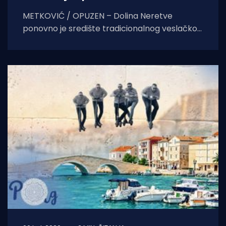
METKOVIĆ / OPUZEN – Dolina Neretve
ponovno je središte tradicionalnog veslačkog
spektakla. Kao uvertira za subotnji 29.
Maraton lađa, u petak navečer