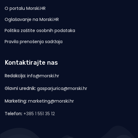
O portalu Morski.HR
Oglašavanje na Morski.HR
Politika zaštite osobnih podataka
Pravila prenošenja sadržaja
Kontaktirajte nas
Redakcija:
info@morski.hr
Glavni urednik:
gasparjurica@morski.hr
Marketing:
marketing@morski.hr
Telefon:
+385 1 551 35 12