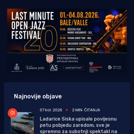
Najnovije objave
07 kol. 2026
2 MIN. ČITANJA
Lađarice Siska upisale povijesnu
petu pobjedu zaredom, sve je
spremno za subotnji spektakl na