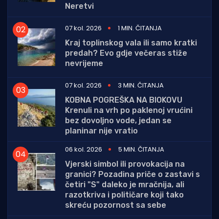
Neretvi
07 kol. 2026
1 MIN. ČITANJA
Kraj toplinskog vala ili samo kratki
predah? Evo gdje večeras stiže
nevrijeme
07 kol. 2026
3 MIN. ČITANJA
KOBNA POGREŠKA NA BIOKOVU
Krenuli na vrh po paklenoj vrućini
bez dovoljno vode, jedan se
planinar nije vratio
06 kol. 2026
5 MIN. ČITANJA
Vjerski simbol ili provokacija na
granici? Pozadina priče o zastavi s
četiri "S" daleko je mračnija, ali
razotkriva i političare koji tako
skreću pozornost sa sebe