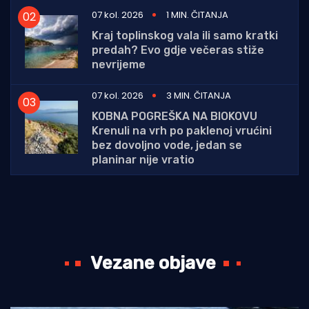
07 kol. 2026
1 MIN. ČITANJA
Kraj toplinskog vala ili samo kratki
predah? Evo gdje večeras stiže
nevrijeme
07 kol. 2026
3 MIN. ČITANJA
KOBNA POGREŠKA NA BIOKOVU
Krenuli na vrh po paklenoj vrućini
bez dovoljno vode, jedan se
planinar nije vratio
Vezane objave