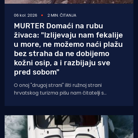
06 kol. 2026
2 MIN. ČITANJA
MURTER Domaći na rubu
živaca: "Izlijevaju nam fekalije
u more, ne možemo naći plažu
bez straha da ne dobijemo
kožni osip, a i razbijaju sve
pred sobom"
O onoj "drugoj strani" iliti ružnoj strani
hrvatskog turizma pišu nam čitatelji s
Murtera koji, kažu, muku muče