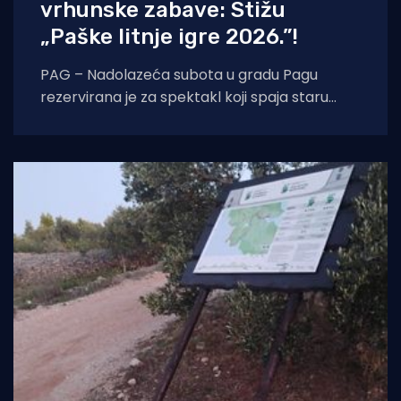
vrhunske zabave: Stižu
„Paške litnje igre 2026.”!
PAG – Nadolazeća subota u gradu Pagu
rezervirana je za spektakl koji spaja staru
tradiciju, natjecateljski duh i vrhunski provod.
U