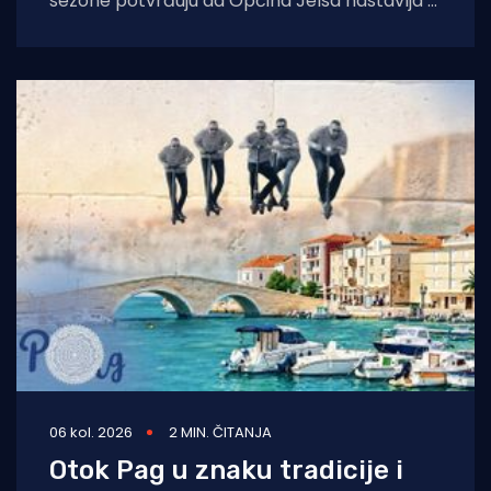
sezone potvrđuju da Općina Jelsa nastavlja u
pozitivnom smjeru. Do 1. kolovoza ostvarili
smo 255.585
06 kol. 2026
2 MIN. ČITANJA
Otok Pag u znaku tradicije i