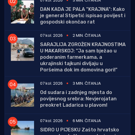
07 kol. 2026
3 MIN. ČITANJA
DAN KADA JE PALA "KRAJINA": Kako
je general Stipetić ispisao povijest i
gospodski okončao rat
07 kol. 2026
2 MIN. ČITANJA
SARAJLIJA ZGROŽEN KRAJNOSTIMA
U MAKARSKOJ: "Ja sam bježao u
poderanim farmerkama, a
ukrajinski tajkuni divljaju u
Poršeima dok im domovina gori!"
07 kol. 2026
3 MIN. ČITANJA
Od sudara i zadnjeg mjesta do
povijesnog srebra: Nevjerojatan
preokret Lađarica u plavom!
07 kol. 2026
6 MIN. ČITANJA
SIDRO U PIJESKU Zašto hrvatsko