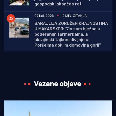
gospodski okončao rat
07 kol. 2026
2 MIN. ČITANJA
SARAJLIJA ZGROŽEN KRAJNOSTIMA
U MAKARSKOJ: "Ja sam bježao u
poderanim farmerkama, a
ukrajinski tajkuni divljaju u
Poršeima dok im domovina gori!"
Vezane objave