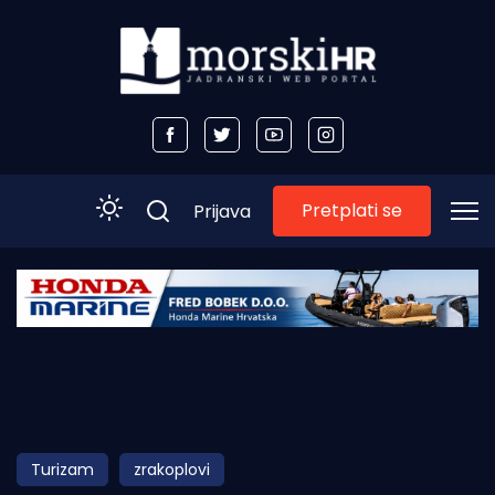
Pretplati se
Prijava
Početna
Morski plus
Morski TV
Obala
Turizam
zrakoplovi
Otoci