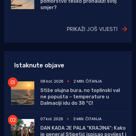
pomorstvo teško pronalazi svoj
smjer?
PRIKAŽI JOŠ VIJESTI
Istaknute objave
08 kol. 2026
2 MIN. ČITANJA
Stiže olujna bura, no toplinski val
ne popušta – temperature u
Dalmaciji idu do 38 °C!
07 kol. 2026
3 MIN. ČITANJA
DAN KADA JE PALA "KRAJINA": Kako
je general Stipetić ispisao povijest i