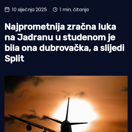
10 siječnja 2025
1 min. čitanja
Turizam i nautika
Pomorstvo
Najprometnija zračna luka
Ribolov
na Jadranu u studenom je
bila ona dubrovačka, a slijedi
Ekologija
Split
Tradicija i kultura