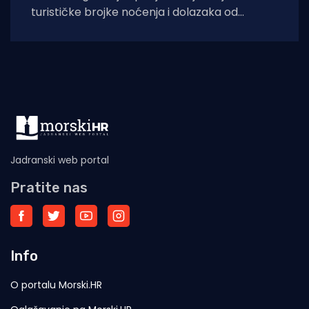
turističke brojke noćenja i dolazaka od
lanjskih: tijekom srpnja na otoku Viru
ostvareno je
Jadranski web portal
Pratite nas
Info
O portalu Morski.HR