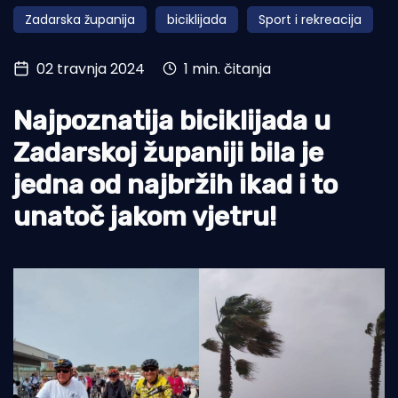
Zadarska županija
biciklijada
Sport i rekreacija
Turizam i nautika
Pomorstvo
02 travnja 2024
1 min. čitanja
Ribolov
Najpoznatija biciklijada u
Ekologija
Zadarskoj županiji bila je
Tradicija i kultura
jedna od najbržih ikad i to
unatoč jakom vjetru!