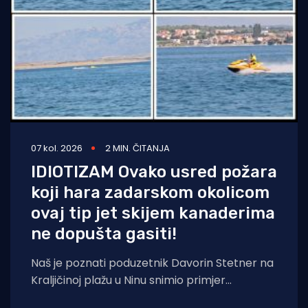
07 kol. 2026
2 MIN. ČITANJA
IDIOTIZAM Ovako usred požara
koji hara zadarskom okolicom
ovaj tip jet skijem kanaderima
ne dopušta gasiti!
Naš je poznati poduzetnik Davorin Stetner na
Kraljičinoj plažu u Ninu snimio primjer
eklatantnog idiotizma, ekstremne gluposti,