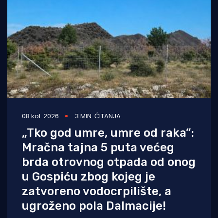
08 kol. 2026
3 MIN. ČITANJA
„Tko god umre, umre od raka”:
Mračna tajna 5 puta većeg
brda otrovnog otpada od onog
u Gospiću zbog kojeg je
zatvoreno vodocrpilište, a
ugroženo pola Dalmacije!