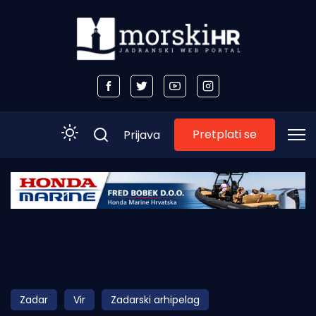
Pretplati se
Prijava
Početna
Morski plus
Morski TV
Obala
Zadar
Vir
Zadarski arhipelag
Otoci