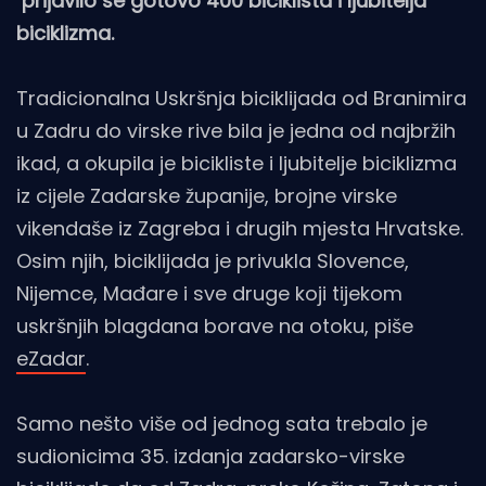
prijavilo se gotovo 400 biciklista i ljubitelja
biciklizma.
Tradicionalna Uskršnja biciklijada od Branimira
u Zadru do virske rive bila je jedna od najbržih
ikad, a okupila je bicikliste i ljubitelje biciklizma
iz cijele Zadarske županije, brojne virske
vikendaše iz Zagreba i drugih mjesta Hrvatske.
Osim njih, biciklijada je privukla Slovence,
Nijemce, Mađare i sve druge koji tijekom
uskršnjih blagdana borave na otoku, piše
eZadar
.
Samo nešto više od jednog sata trebalo je
sudionicima 35. izdanja zadarsko-virske