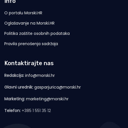
Info
O portalu Morski.HR
Oglašavanje na Morski.HR
Politika zaštite osobnih podataka
Pravila prenošenja sadržaja
Kontaktirajte nas
Redakcija:
info@morski.hr
Glavni urednik:
gasparjurica@morski.hr
Marketing:
marketing@morski.hr
Telefon:
+385 1 551 35 12