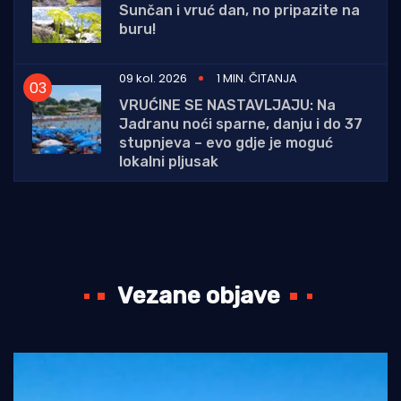
Sunčan i vruć dan, no pripazite na
buru!
09 kol. 2026
1 MIN. ČITANJA
VRUĆINE SE NASTAVLJAJU: Na
Jadranu noći sparne, danju i do 37
stupnjeva – evo gdje je moguć
lokalni pljusak
Vezane objave