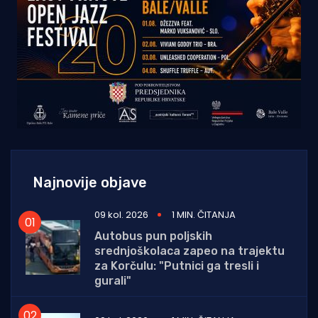
Najnovije objave
09 kol. 2026
1 MIN. ČITANJA
Autobus pun poljskih
srednjoškolaca zapeo na trajektu
za Korčulu: "Putnici ga tresli i
gurali"