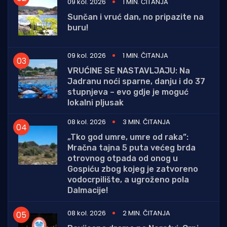
09 kol. 2026
1 MIN. ČITANJA
Sunčan i vruć dan, no pripazite na
buru!
09 kol. 2026
1 MIN. ČITANJA
VRUĆINE SE NASTAVLJAJU: Na
Jadranu noći sparne, danju i do 37
stupnjeva – evo gdje je moguć
lokalni pljusak
08 kol. 2026
3 MIN. ČITANJA
„Tko god umre, umre od raka”:
Mračna tajna 5 puta većeg brda
otrovnog otpada od onog u
Gospiću zbog kojeg je zatvoreno
vodocrpilište, a ugroženo pola
Dalmacije!
08 kol. 2026
2 MIN. ČITANJA