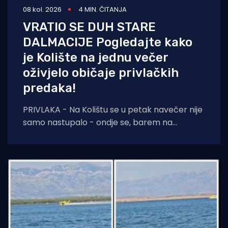
08 kol. 2026
4 MIN. ČITANJA
VRATIO SE DUH STARE
DALMACIJE Pogledajte kako
je Kolište na jednu večer
oživjelo običaje privlačkih
predaka!
PRIVLAKA - Na Kolištu se u petak navečer nije
samo nastupalo - ondje se, barem na
nekoliko sati, ponovno živjelo onako kako