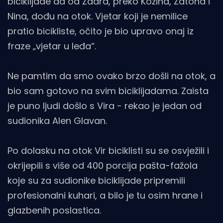
biciklijade da od Zadra, preko Kožina, Zatona i
Nina, dođu na otok. Vjetar koji je nemilice
pratio bicikliste, očito je bio upravo onaj iz
fraze „vjetar u leđa“.
Ne pamtim da smo ovako brzo došli na otok, a
bio sam gotovo na svim biciklijadama. Zaista
je puno ljudi došlo s Vira - rekao je jedan od
sudionika Alen Glavan.
Po dolasku na otok Vir biciklisti su se osvježili i
okrijepili s više od 400 porcija pašta-fažola
koje su za sudionike biciklijade pripremili
profesionalni kuhari, a bilo je tu osim hrane i
glazbenih poslastica.