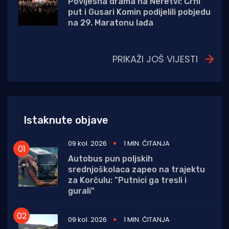
Povijesna drama na Neretvi: Crni
put i Gusari Komin podijelili pobjedu
na 29. Maratonu lađa
PRIKAŽI JOŠ VIJESTI
Istaknute objave
09 kol. 2026
1 MIN. ČITANJA
Autobus pun poljskih
srednjoškolaca zapeo na trajektu
za Korčulu: "Putnici ga tresli i
gurali"
09 kol. 2026
1 MIN. ČITANJA