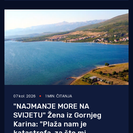
neobranjive drskosti i
07 kol. 2026
1 MIN. ČITANJA
"NAJMANJE MORE NA
SVIJETU" Žena iz Gornjeg
Karina: "Plaža nam je
katastrofa, za što mi