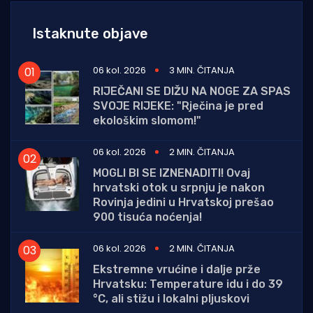
Istaknute objave
06 kol. 2026
3 MIN. ČITANJA
RIJEČANI SE DIŽU NA NOGE ZA SPAS
SVOJE RIJEKE: "Rječina je pred
ekološkim slomom!"
06 kol. 2026
2 MIN. ČITANJA
MOGLI BI SE IZNENADITI! Ovaj
hrvatski otok u srpnju je nakon
Rovinja jedini u Hrvatskoj prešao
900 tisuća noćenja!
06 kol. 2026
2 MIN. ČITANJA
Ekstremne vrućine i dalje prže
Hrvatsku: Temperature idu i do 39
°C, ali stižu i lokalni pljuskovi