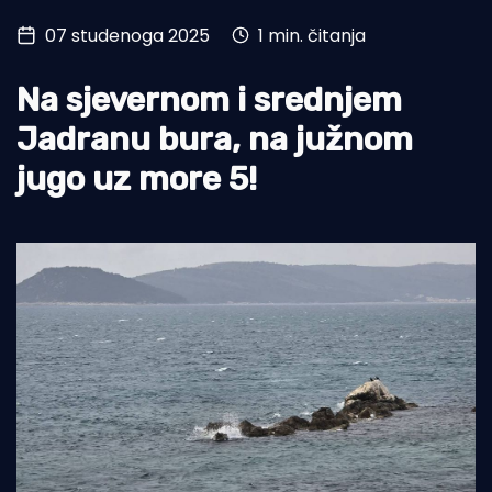
07 studenoga 2025
1 min. čitanja
Turizam i nautika
Pomorstvo
Na sjevernom i srednjem
Ribolov
Jadranu bura, na južnom
jugo uz more 5!
Ekologija
Tradicija i kultura