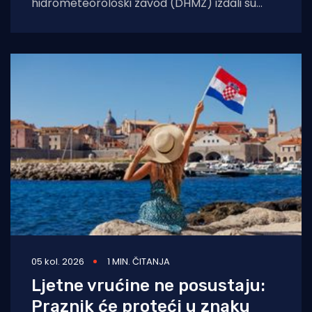
hidrometeorološki zavod (DHMZ) izdali su
upozorenje na toplinski val koji će danas i
sutra zahvatiti
05 kol. 2026
1 MIN. ČITANJA
Ljetne vrućine ne posustaju:
Praznik će proteći u znaku