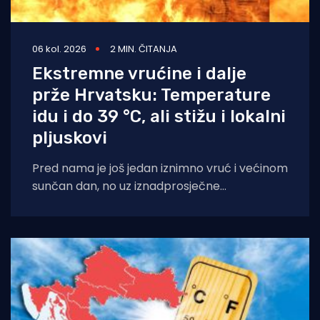
06 kol. 2026
2 MIN. ČITANJA
Ekstremne vrućine i dalje
prže Hrvatsku: Temperature
idu i do 39 °C, ali stižu i lokalni
pljuskovi
Pred nama je još jedan iznimno vruć i većinom
sunčan dan, no uz iznadprosječne
temperature stižu i povremene nestabilnosti
u