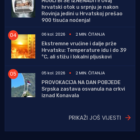
MOGLI BI SE IZNENADITI! Ovaj
hrvatski otok u srpnju je nakon
Rovinja jedini u Hrvatskoj prešao
900 tisuća noćenja!
06 kol. 2026
2 MIN. ČITANJA
Ekstremne vrućine i dalje prže
Hrvatsku: Temperature idu i do 39
°C, ali stižu i lokalni pljuskovi
05 kol. 2026
2 MIN. ČITANJA
PROVOKACIJA NA DAN POBJEDE
Srpska zastava osvanula na crkvi
iznad Konavala
PRIKAŽI JOŠ VIJESTI