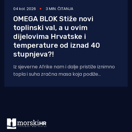
04 kol. 2026
3 MIN. ČITANJA
OMEGA BLOK Stiže novi
toplinski val, a u ovim
dijelovima Hrvatske i
temperature od iznad 40
stupnjeva?!
Iz sjeverne Afrike nam i dalje pristiže iznimno
topla i suha zračna masa koja podiže
temperaturna odstupanja u višim slojevima