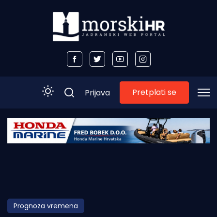
Pretplati se
Prijava
Početna
Morski plus
Morski TV
Obala
Prognoza vremena
Otoci