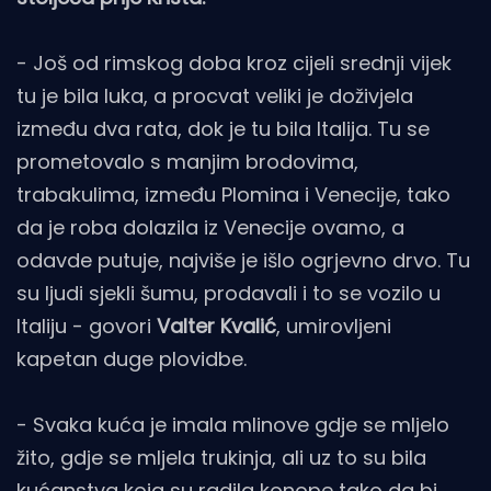
- Još od rimskog doba kroz cijeli srednji vijek
tu je bila luka, a procvat veliki je doživjela
između dva rata, dok je tu bila Italija. Tu se
prometovalo s manjim brodovima,
trabakulima, između Plomina i Venecije, tako
da je roba dolazila iz Venecije ovamo, a
odavde putuje, najviše je išlo ogrjevno drvo. Tu
su ljudi sjekli šumu, prodavali i to se vozilo u
Italiju - govori
Valter Kvalić
, umirovljeni
kapetan duge plovidbe.
- Svaka kuća je imala mlinove gdje se mljelo
žito, gdje se mljela trukinja, ali uz to su bila
kućanstva koja su radila konope tako da bi