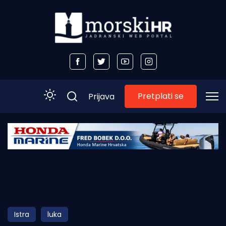
Pretplati se
Prijava
Početna
Morski plus
Morski TV
Obala
Istra
luka
Otoci