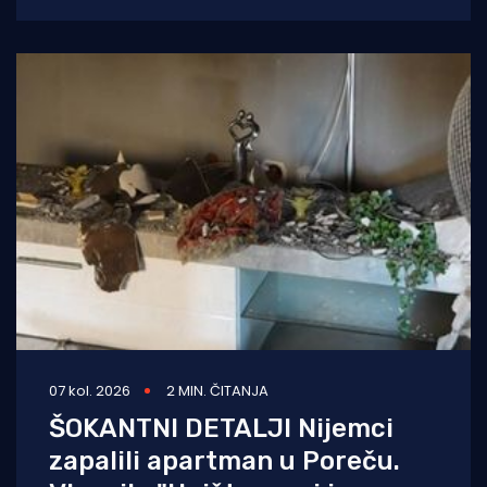
Vareški i Krnice, izazvao požar
07 kol. 2026
2 MIN. ČITANJA
ŠOKANTNI DETALJI Nijemci
zapalili apartman u Poreču.