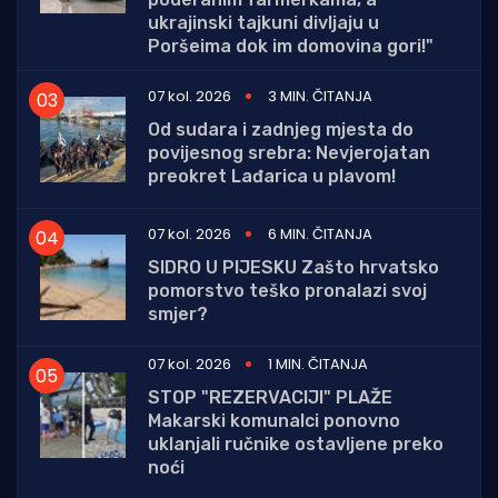
ukrajinski tajkuni divljaju u
Poršeima dok im domovina gori!"
07 kol. 2026
3 MIN. ČITANJA
Od sudara i zadnjeg mjesta do
povijesnog srebra: Nevjerojatan
preokret Lađarica u plavom!
07 kol. 2026
6 MIN. ČITANJA
SIDRO U PIJESKU Zašto hrvatsko
pomorstvo teško pronalazi svoj
smjer?
07 kol. 2026
1 MIN. ČITANJA
STOP "REZERVACIJI" PLAŽE
Makarski komunalci ponovno
uklanjali ručnike ostavljene preko
noći