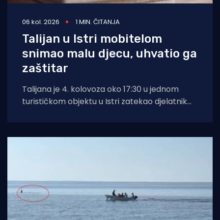
06 kol. 2026
1 MIN. ČITANJA
Talijan u Istri mobitelom
snimao malu djecu, uhvatio ga
zaštitar
Talijana je 4. kolovoza oko 17:30 u jednom
turističkom objektu u Istri zatekao djelatnik
zaštitarske tvrtke dok je mobitelom