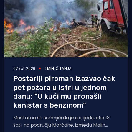
07 kol. 2026
1 MIN. ČITANJA
Postariji piroman izazvao čak
pet požara u Istri u jednom
danu: "U kući mu pronašli
kanistar s benzinom"
Muškarca se sumnjiči da je u srijedu, oko 13
sati, na području Marčane, između Malih