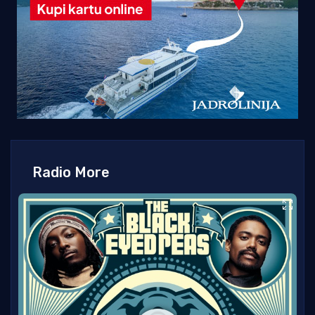
Radio More