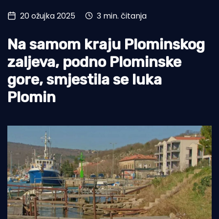
20 ožujka 2025
3 min. čitanja
Turizam i nautika
Pomorstvo
Na samom kraju Plominskog
Ribolov
zaljeva, podno Plominske
gore, smjestila se luka
Ekologija
Plomin
Tradicija i kultura