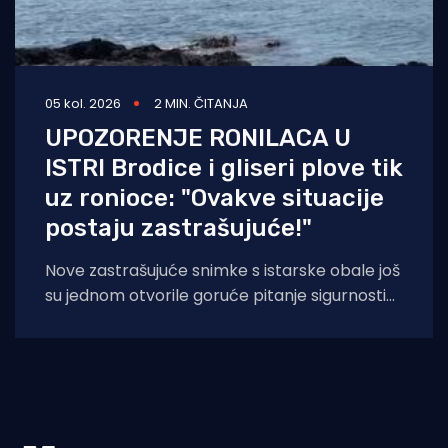
05 kol. 2026
2 MIN. ČITANJA
UPOZORENJE RONILACA U
ISTRI Brodice i gliseri plove tik
uz ronioce: "Ovakve situacije
postaju zastrašujuće!"
Nove zastrašujuće snimke s istarske obale još
su jednom otvorile goruće pitanje sigurnosti
na moru tijekom ljetnih mjeseci. Naime, duž