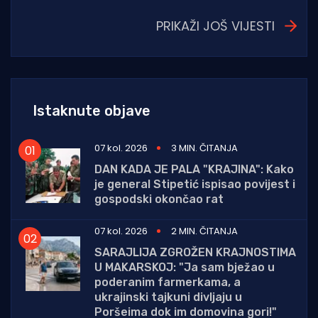
PRIKAŽI JOŠ VIJESTI
Istaknute objave
07 kol. 2026
3 MIN. ČITANJA
DAN KADA JE PALA "KRAJINA": Kako
je general Stipetić ispisao povijest i
gospodski okončao rat
07 kol. 2026
2 MIN. ČITANJA
SARAJLIJA ZGROŽEN KRAJNOSTIMA
U MAKARSKOJ: "Ja sam bježao u
poderanim farmerkama, a
ukrajinski tajkuni divljaju u
Poršeima dok im domovina gori!"