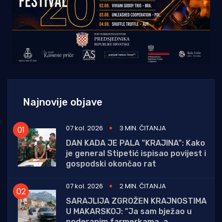
Najnovije objave
07 kol. 2026
3 MIN. ČITANJA
DAN KADA JE PALA "KRAJINA": Kako
je general Stipetić ispisao povijest i
gospodski okončao rat
07 kol. 2026
2 MIN. ČITANJA
SARAJLIJA ZGROŽEN KRAJNOSTIMA
U MAKARSKOJ: "Ja sam bježao u
poderanim farmerkama, a