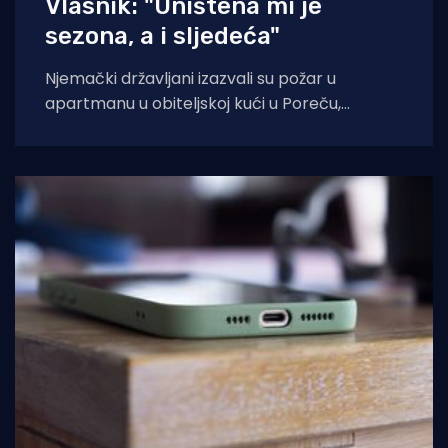
Vlasnik: "Uništena mi je
sezona, a i sljedeća"
Njemački državljani izazvali su požar u
apartmanu u obiteljskoj kući u Poreču,
pokazao je policijski očevid. U vatri je uništen