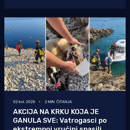
Krku. Njegovo pismo, u kojem upozorava
02 kol. 2026
2 MIN. ČITANJA
AKCIJA NA KRKU KOJA JE
GANULA SVE: Vatrogasci po
ekstremnoj vrućini spasili