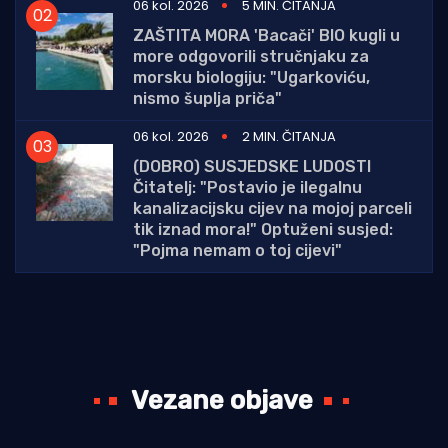
06 kol. 2026
5 MIN. ČITANJA
ZAŠTITA MORA 'Bacači' BIO kugli u
more odgovorili stručnjaku za
morsku biologiju: "Ugarkoviću,
nismo šuplja priča"
06 kol. 2026
2 MIN. ČITANJA
(DOBRO) SUSJEDSKE LUDOSTI
Čitatelj: "Postavio je ilegalnu
kanalizacijsku cijev na mojoj parceli
tik iznad mora!" Optuženi susjed:
"Pojma nemam o toj cijevi"
Vezane objave