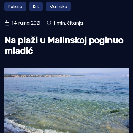
Policija
Krk
Malinska
Turizam i nautika
Pomorstvo
14 rujna 2021
1 min. čitanja
Ribolov
Na plaži u Malinskoj poginuo
Ekologija
mladić
Tradicija i kultura