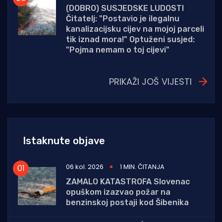
(DOBRO) SUSJEDSKE LUDOSTI
Čitatelj: "Postavio je ilegalnu
kanalizacijsku cijev na mojoj parceli
tik iznad mora!" Optuženi susjed:
"Pojma nemam o toj cijevi"
PRIKAŽI JOŠ VIJESTI
Istaknute objave
06 kol. 2026
1 MIN. ČITANJA
ZAMALO KATASTROFA Slovenac
opuškom izazvao požar na
benzinskoj postaji kod Šibenika