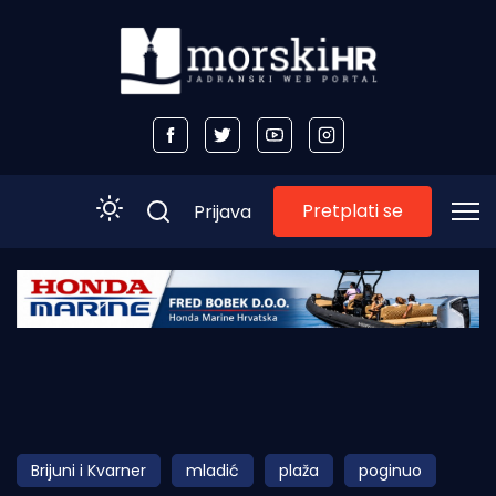
Pretplati se
Prijava
Početna
Morski plus
Morski TV
Obala
Brijuni i Kvarner
mladić
plaža
poginuo
Otoci