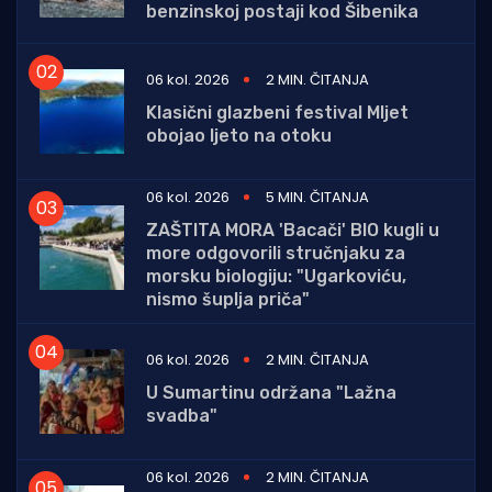
benzinskoj postaji kod Šibenika
06 kol. 2026
2 MIN. ČITANJA
Klasični glazbeni festival Mljet
obojao ljeto na otoku
06 kol. 2026
5 MIN. ČITANJA
ZAŠTITA MORA 'Bacači' BIO kugli u
more odgovorili stručnjaku za
morsku biologiju: "Ugarkoviću,
nismo šuplja priča"
06 kol. 2026
2 MIN. ČITANJA
U Sumartinu održana "Lažna
svadba"
06 kol. 2026
2 MIN. ČITANJA