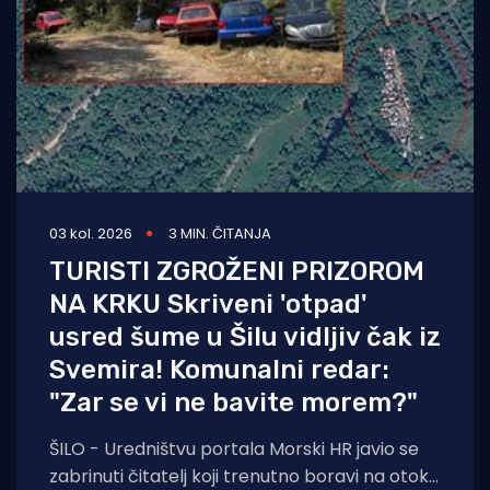
03 kol. 2026
3 MIN. ČITANJA
TURISTI ZGROŽENI PRIZOROM
NA KRKU Skriveni 'otpad'
usred šume u Šilu vidljiv čak iz
Svemira! Komunalni redar:
"Zar se vi ne bavite morem?"
ŠILO - Uredništvu portala Morski HR javio se
zabrinuti čitatelj koji trenutno boravi na otoku