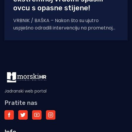
ovcu s opasne stijene!
VRBNIK / BAŠKA – Nakon što su ujutro
uspješno odradili intervenciju na prometnoj
nesreći prema krčkoj zračnoj luci, vatrogasci
dežurne smjene nisu
Jadranski web portal
Pratite nas