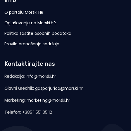
Info
O portalu Morski.HR
Oglašavanje na Morski.HR
Politika zaštite osobnih podataka
Pravila prenošenja sadržaja
Kontaktirajte nas
Redakcija:
info@morski.hr
Glavni urednik:
gasparjurica@morski.hr
Marketing:
marketing@morski.hr
Telefon:
+385 1 551 35 12