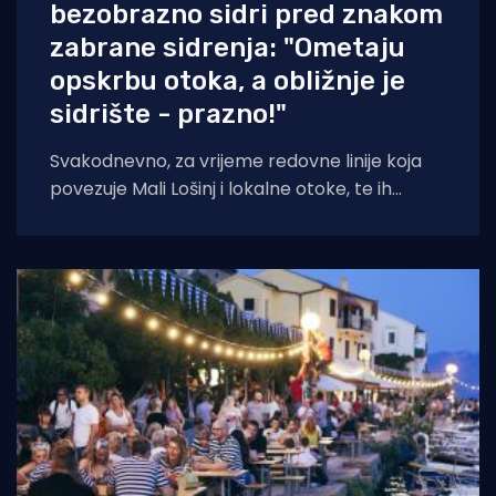
bezobrazno sidri pred znakom
zabrane sidrenja: "Ometaju
opskrbu otoka, a obližnje je
sidrište - prazno!"
Svakodnevno, za vrijeme redovne linije koja
povezuje Mali Lošinj i lokalne otoke, te ih
opskrbljuje namirnicama, po cijeloj uvali sidre