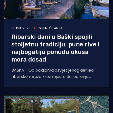
05 kol. 2026
6 MIN. ČITANJA
Ribarski dani u Baški spojili
stoljetnu tradiciju, pune rive i
najbogatiju ponudu okusa
mora dosad
BAŠKA - Od bakljama osvijetljenog defilea i
ribarske mreže kroz mjesto do jedrenja,
dječjih radionica, umjetnosti i koncerata,
trodnevna manifestacija još