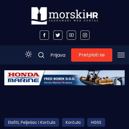
Pretplati se
Prijava
Početna
Morski plus
Morski TV
Obala
Elafiti, Pelješac i Korčula
Korčula
HGSS
Otoci