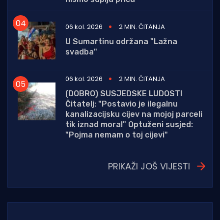
06 kol. 2026
2 MIN. ČITANJA
U Sumartinu održana "Lažna
svadba"
06 kol. 2026
2 MIN. ČITANJA
(DOBRO) SUSJEDSKE LUDOSTI
Čitatelj: "Postavio je ilegalnu
kanalizacijsku cijev na mojoj parceli
tik iznad mora!" Optuženi susjed:
"Pojma nemam o toj cijevi"
PRIKAŽI JOŠ VIJESTI