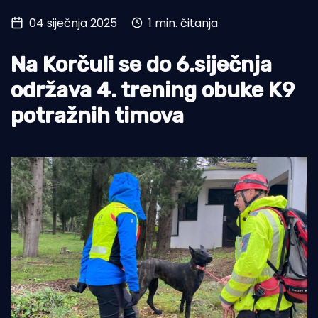
04 siječnja 2025
1 min. čitanja
Turizam i nautika
Pomorstvo
Na Korčuli se do 6.siječnja
Ribolov
održava 4. trening obuke K9
potražnih timova
Ekologija
Tradicija i kultura