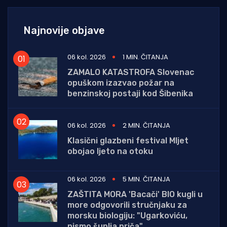
Najnovije objave
06 kol. 2026
1 MIN. ČITANJA
ZAMALO KATASTROFA Slovenac
opuškom izazvao požar na
benzinskoj postaji kod Šibenika
06 kol. 2026
2 MIN. ČITANJA
Klasični glazbeni festival Mljet
obojao ljeto na otoku
06 kol. 2026
5 MIN. ČITANJA
ZAŠTITA MORA 'Bacači' BIO kugli u
more odgovorili stručnjaku za
morsku biologiju: "Ugarkoviću,
nismo šuplja priča"