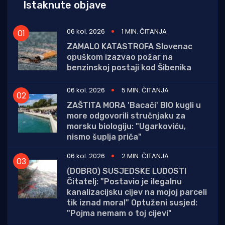
Istaknute objave
06 kol. 2026
1 MIN. ČITANJA
ZAMALO KATASTROFA Slovenac
opuškom izazvao požar na
benzinskoj postaji kod Šibenika
06 kol. 2026
5 MIN. ČITANJA
ZAŠTITA MORA 'Bacači' BIO kugli u
more odgovorili stručnjaku za
morsku biologiju: "Ugarkoviću,
nismo šuplja priča"
06 kol. 2026
2 MIN. ČITANJA
(DOBRO) SUSJEDSKE LUDOSTI
Čitatelj: "Postavio je ilegalnu
kanalizacijsku cijev na mojoj parceli
tik iznad mora!" Optuženi susjed:
"Pojma nemam o toj cijevi"