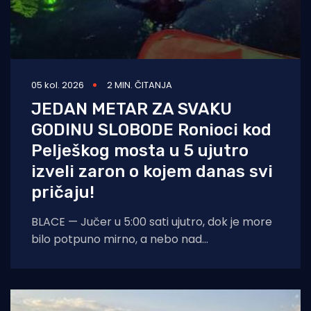
05 kol. 2026
2 MIN. ČITANJA
JEDAN METAR ZA SVAKU
GODINU SLOBODE Ronioci kod
Pelješkog mosta u 5 ujutro
izveli zaron o kojem danas svi
pričaju!
BLACE — Jučer u 5:00 sati ujutro, dok je more
bilo potpuno mirno, a nebo nad
dalmatinskom obalom još obavijeno