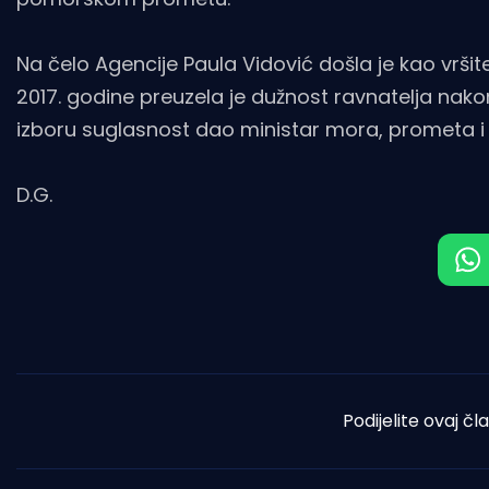
Na čelo Agencije Paula Vidović došla je kao vršit
2017. godine preuzela je dužnost ravnatelja nak
izboru suglasnost dao ministar mora, prometa i i
D.G.
Podijelite ovaj čl