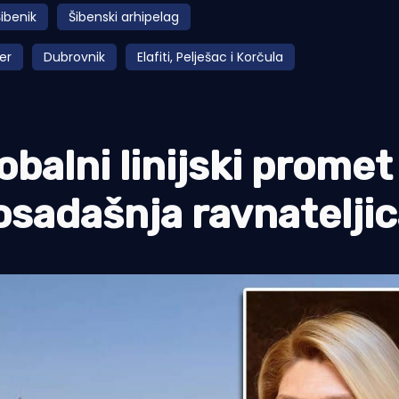
ibenik
Šibenski arhipelag
ner
Dubrovnik
Elafiti, Pelješac i Korčula
obalni linijski promet
sadašnja ravnatelji