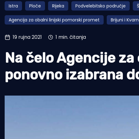
Istra
Ploče
Rijeka
Podvelebitsko područje
Š
Pomorstvo
Agencija za obalni linijski pomorski promet
Brijuni i Kvar
Ribolov
Ekologija
19 rujna 2021
1 min. čitanja
Tradicija i kultura
Na čelo Agencije za 
ponovno izabrana do