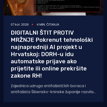
07 kol. 2026
4 MIN. ČITANJA
DIGITALNI ŠTIT PROTIV
MRŽNJE Pokrenut tehnološki
najnapredniji AI projekt u
Hrvatskoj: DORH-u idu
automatske prijave ako
prijetite ili online prekršite
zakone RH!
Zajednica udruga antifašističkih boraca i
antifašista Šibensko-kninske županije razvila
je sustav temeljen na umjetnoj inteligenciji koji
će kontinuirano pratiti,