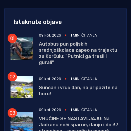
Istaknute objave
09 kol. 2026
1 MIN. ČITANJA
Autobus pun poljskih
srednjoškolaca zapeo na trajektu
za Korčulu: "Putnici ga tresli i
gurali"
09 kol. 2026
1 MIN. ČITANJA
Sunčan i vruć dan, no pripazite na
buru!
09 kol. 2026
1 MIN. ČITANJA
VRUĆINE SE NASTAVLJAJU: Na
Jadranu noći sparne, danju i do 37
stupnjeva – evo gdje je moguć