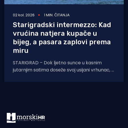
02 kol. 2026
1 MIN. ČITANJA
Starigradski intermezzo: Kad
vrućina natjera kupače u
bijeg, a pasara zaplovi prema
miru
STARIGRAD – Dok ljetno sunce u kasnim
jutarnjim satima doseže svoj usijani vrhunac, a
asfalt na obalnoj prometnici prijeti da će