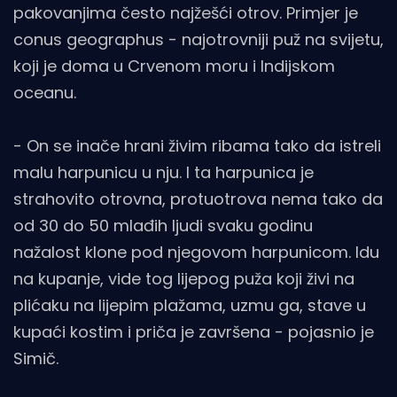
pakovanjima često najžešći otrov. Primjer je
conus geographus - najotrovniji puž na svijetu,
koji je doma u Crvenom moru i Indijskom
oceanu.
- On se inače hrani živim ribama tako da istreli
malu harpunicu u nju. I ta harpunica je
strahovito otrovna, protuotrova nema tako da
od 30 do 50 mlađih ljudi svaku godinu
nažalost klone pod njegovom harpunicom. Idu
na kupanje, vide tog lijepog puža koji živi na
plićaku na lijepim plažama, uzmu ga, stave u
kupaći kostim i priča je završena - pojasnio je
Simič.