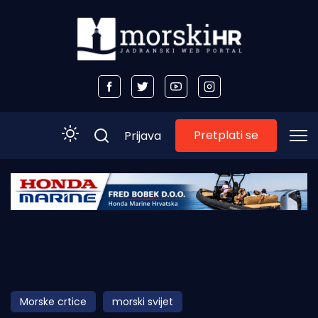
Pretplati se
Prijava
Početna
Morski plus
Morski TV
Obala
Morske crtice
morski svijet
Otoci