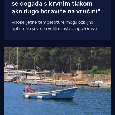
se događa s krvnim tlakom
ako dugo boravite na vrućini"
Visoke ljetne temperature mogu ozbiljno
opteretiti srce i krvožilni sustav, upozorava
kardiologinja dr. Nieca Goldberg iz
zdravstvenog sustava NYU Langone