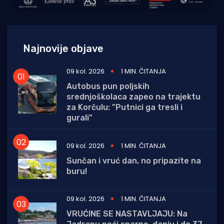
Najnovije objave
09 kol. 2026
1 MIN. ČITANJA
Autobus pun poljskih
srednjoškolaca zapeo na trajektu
za Korčulu: "Putnici ga tresli i
gurali"
09 kol. 2026
1 MIN. ČITANJA
Sunčan i vruć dan, no pripazite na
buru!
09 kol. 2026
1 MIN. ČITANJA
VRUĆINE SE NASTAVLJAJU: Na