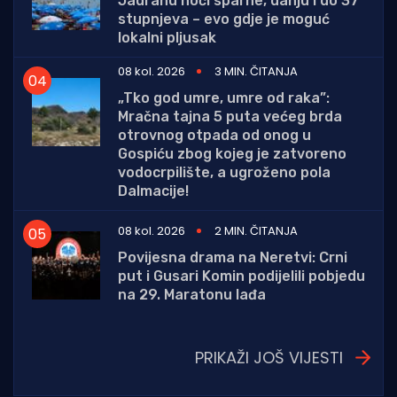
Jadranu noći sparne, danju i do 37
stupnjeva – evo gdje je moguć
lokalni pljusak
08 kol. 2026
3 MIN. ČITANJA
„Tko god umre, umre od raka”:
Mračna tajna 5 puta većeg brda
otrovnog otpada od onog u
Gospiću zbog kojeg je zatvoreno
vodocrpilište, a ugroženo pola
Dalmacije!
08 kol. 2026
2 MIN. ČITANJA
Povijesna drama na Neretvi: Crni
put i Gusari Komin podijelili pobjedu
na 29. Maratonu lađa
PRIKAŽI JOŠ VIJESTI