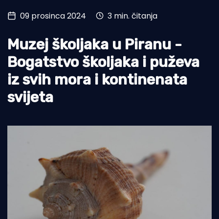
09 prosinca 2024
3 min. čitanja
Turizam i nautika
Pomorstvo
Muzej školjaka u Piranu -
Ribolov
Bogatstvo školjaka i puževa
iz svih mora i kontinenata
Ekologija
svijeta
Tradicija i kultura