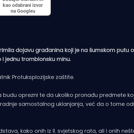
aprimila dojavu građanina koji je na šumskom putu 
i jednu tromblonsku minu.
nik Protuksplozijske zaštite.
 budu oprezni te da ukoliko pronađu predmete koji
e radnje samostalnog uklanjanja, već da o tome 
ava, kako onih iz II. svjetskog rata, ali i onih neš