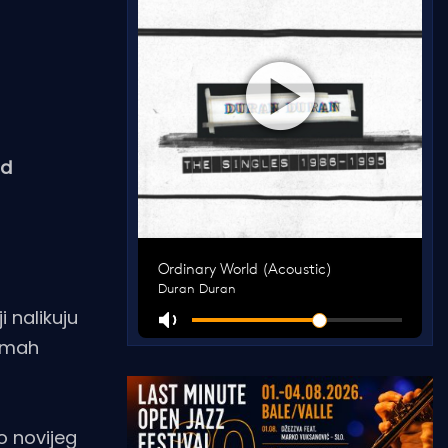
od
 nalikuju
odmah
to novijeg