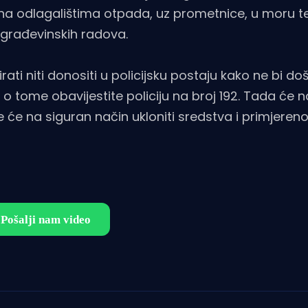
a odlagalištima otpada, uz prometnice, u moru t
i građevinskih radova.
ati niti donositi u policijsku postaju kako ne bi do
ć o tome obavijestite policiju na broj 192. Tada će 
 će na siguran način ukloniti sredstva i primjereno i