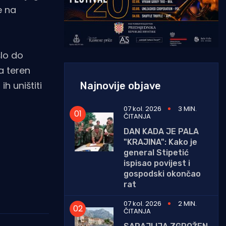
e na
šlo do
na teren
h uništiti
Najnovije objave
07 kol. 2026
3 MIN.
ČITANJA
DAN KADA JE PALA
"KRAJINA": Kako je
general Stipetić
ispisao povijest i
gospodski okončao
rat
07 kol. 2026
2 MIN.
ČITANJA