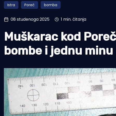
Istra
Poreč
bomba
Pomorstvo
Ribolov
08 studenoga 2025
1 min. čitanja
Ekologija
Muškarac kod Poreč
Tradicija i kultura
bombe i jednu minu