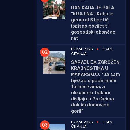
DAN KADA JE PALA
"KRAJINA": Kako je
general Stipetić
ispisao povijest i
gospodski okončao
rat
07 kol. 2026
2 MIN.
ČITANJA
SARAJLIJA ZGROŽEN
KRAJNOSTIMA U
MAKARSKOJ: "Ja sam
bježao u poderanim
farmerkama, a
ukrajinski tajkuni
divljaju u Poršeima
dok im domovina
gori!"
07 kol. 2026
6 MIN.
ČITANJA