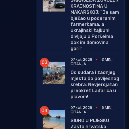
SARAJLIJA ZGROŽEN
KRAJNOSTIMA U
MAKARSKOJ: "Ja sam
bježao u poderanim
farmerkama, a
ukrajinski tajkuni
divljaju u Poršeima
dok im domovina
gori!"
07 kol. 2026
3 MIN.
ČITANJA
Od sudara i zadnjeg
mjesta do povijesnog
srebra: Nevjerojatan
preokret Lađarica u
plavom!
07 kol. 2026
6 MIN.
ČITANJA
SIDRO U PIJESKU
Zašto hrvatsko