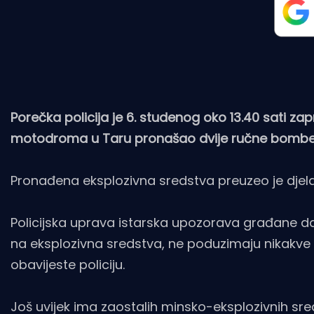
Porečka policija je 6. studenog oko 13.40 sati z
motodroma u Taru pronašao dvije ručne bombe 
Pronađena eksplozivna sredstva preuzeo je djelat
Policijska uprava istarska upozorava građane da
na eksplozivna sredstva, ne poduzimaju nikakv
obavijeste policiju.
Još uvijek ima zaostalih minsko-eksplozivnih sredst