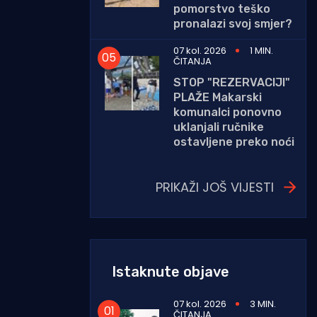
pomorstvo teško
pronalazi svoj smjer?
07 kol. 2026
1 MIN.
ČITANJA
STOP "REZERVACIJI"
PLAŽE Makarski
komunalci ponovno
uklanjali ručnike
ostavljene preko noći
PRIKAŽI JOŠ VIJESTI
Istaknute objave
07 kol. 2026
3 MIN.
ČITANJA