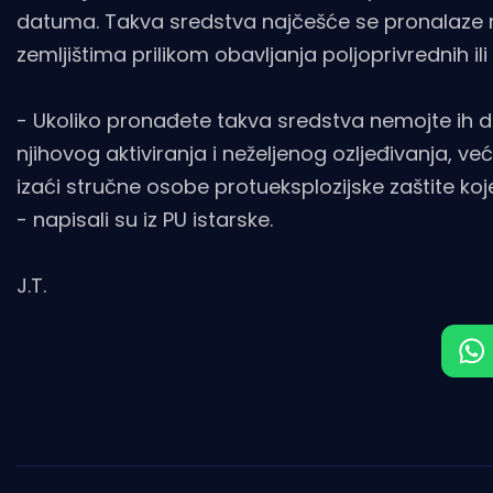
datuma. Takva sredstva najčešće se pronalaze n
zemljištima prilikom obavljanja poljoprivrednih il
- Ukoliko pronađete takva sredstva nemojte ih dir
njihovog aktiviranja i neželjenog ozljeđivanja, ve
izaći stručne osobe protueksplozijske zaštite koje
- napisali su iz PU istarske.
J.T.