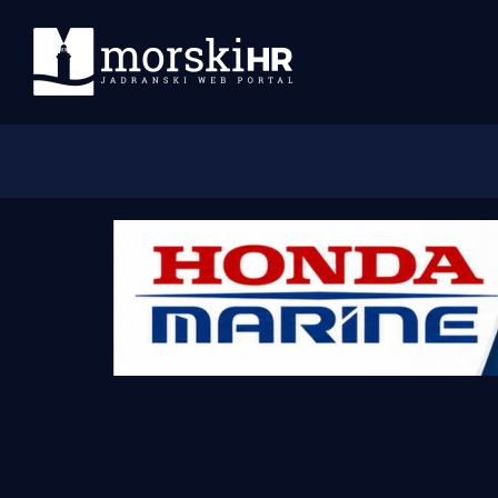
Početna
Morski plus
Morski TV
Obala
Otoci
Turizam i nautika