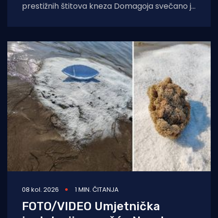
prestižnih štitova kneza Domagoja svečano je
završen 29. Maraton lađa na Neretvi.
Ovogodišnje izdanje ostat
08 kol. 2026
1 MIN. ČITANJA
FOTO/VIDEO Umjetnička