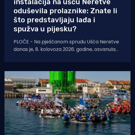
instalacija na ušću Neretve
oduševila prolaznike: Znate li
što predstavljaju lađa i
spužva u pijesku?
PLOČE - Na pješčanom sprudu Ušća Neretve
danas je, 8. kolovoza 2026. godine, osvanula
nova instalacija suvremene i konceptualne
umjetnosti autora