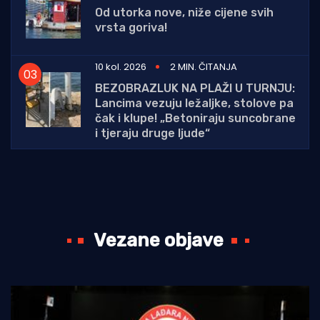
Od utorka nove, niže cijene svih
vrsta goriva!
10 kol. 2026
2 MIN. ČITANJA
BEZOBRAZLUK NA PLAŽI U TURNJU:
Lancima vezuju ležaljke, stolove pa
čak i klupe! „Betoniraju suncobrane
i tjeraju druge ljude“
Vezane objave