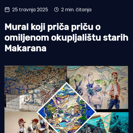
25 travnja 2025
2 min. čitanja
Turizam i nautika
Pomorstvo
Mural koji priča priču o
Ribolov
omiljenom okupljalištu starih
Makarana
Ekologija
Tradicija i kultura