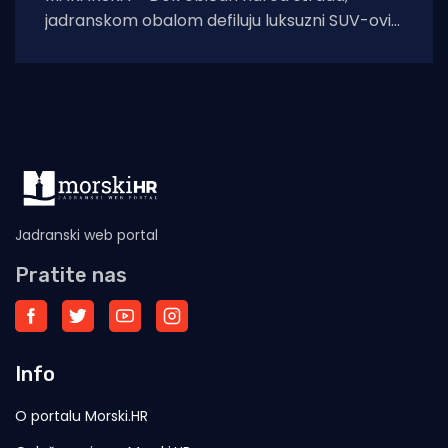
jadranskom obalom defiluju luksuzni SUV-ovi s
ukrajinskim tablicama. Poznati novinar iz
Sarajeva Pavle Pavlović
Jadranski web portal
Pratite nas
Info
O portalu Morski.HR