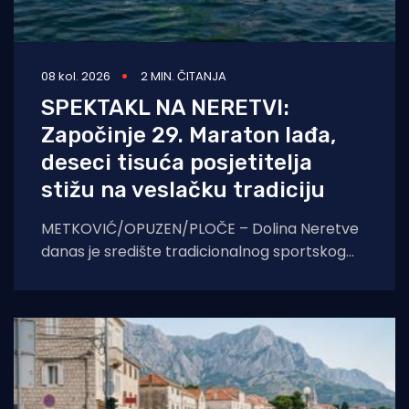
08 kol. 2026
2 MIN. ČITANJA
SPEKTAKL NA NERETVI:
Započinje 29. Maraton lađa,
deseci tisuća posjetitelja
stižu na veslačku tradiciju
METKOVIĆ/OPUZEN/PLOČE – Dolina Neretve
danas je središte tradicionalnog sportskog
spektakla. U borbi za prestižni Štit kneza
Domagoja, snage će