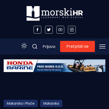
Pretplati se
Prijava
Početna
Morski plus
Morski TV
Obala
Makarska i Ploče
Makarska
Otoci