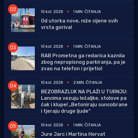
10 kol. 2026
1 MIN. ČITANJA
Od utorka nove, niže cijene svih
vrsta goriva!
10 kol. 2026
1 MIN. ČITANJA
RAB Prometna ga redarica kaznila
zbog nepropisnog parkiranja, pa je
zvao na telefon i prijetio!
10 kol. 2026
2 MIN. ČITANJA
BEZOBRAZLUK NA PLAŽI U TURNJU:
Lancima vezuju ležaljke, stolove pa
čak i klupe! „Betoniraju suncobrane
i tjeraju druge ljude“
10 kol. 2026
1 MIN. ČITANJA
Jure Jarc i Martina Horvat