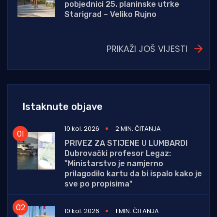
pobjednici 25. planinske utrke
Starigrad – Veliko Rujno
PRIKAŽI JOŠ VIJESTI
Istaknute objave
10 kol. 2026
2 MIN. ČITANJA
PRIVEZ ZA STIJENE U LUMBARDI
Dubrovački profesor Legaz:
"Ministarstvo je namjerno
prilagodilo kartu da bi ispalo kako je
sve po propisima"
10 kol. 2026
1 MIN. ČITANJA