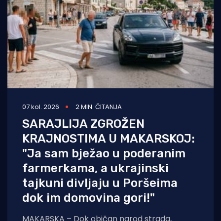
07 kol. 2026
2 MIN. ČITANJA
SARAJLIJA ZGROŽEN
KRAJNOSTIMA U MAKARSKOJ:
"Ja sam bježao u poderanim
farmerkama, a ukrajinski
tajkuni divljaju u Poršeima
dok im domovina gori!"
MAKARSKA – Dok običan narod strada,