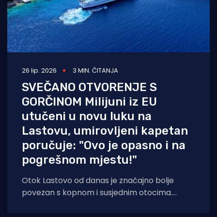
26 lip. 2026
3 MIN. ČITANJA
SVEČANO OTVORENJE S
GORČINOM Milijuni iz EU
utučeni u novu luku na
Lastovu, umirovljeni kapetan
poručuje: "Ovo je opasno i na
pogrešnom mjestu!"
Otok Lastovo od danas je značajno bolje
povezan s kopnom i susjednim otocima.
Uspješnim završetkom II. faze projekta
rekonstrukcije luke