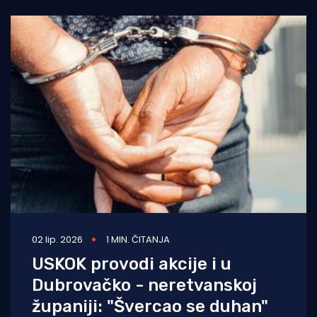
02 lip. 2026
1 MIN. ČITANJA
USKOK provodi akcije i u
Dubrovačko - neretvanskoj
županiji: "Švercao se duhan"