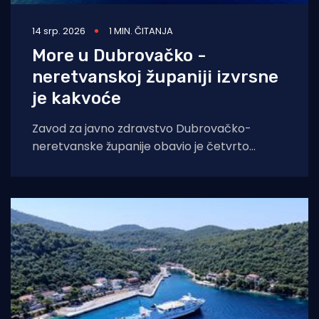
14 srp. 2026
1 MIN. ČITANJA
More u Dubrovačko -
neretvanskoj županiji izvrsne
je kakvoće
Zavod za javno zdravstvo Dubrovačko-
neretvanske županije obavio je četvrto
redovno ispitivanje mora na 127 plaža u
periodu od 30.