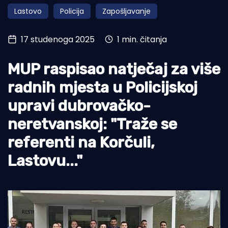
Lastovo
Policija
Zapošljavanje
Turizam i nautika
Pomorstvo
17 studenoga 2025
1 min. čitanja
Ribolov
MUP raspisao natječaj za više
Ekologija
radnih mjesta u Policijskoj
Tradicija i kultura
upravi dubrovačko-
neretvanskoj: "Traže se
referenti na Korčuli,
Lastovu..."