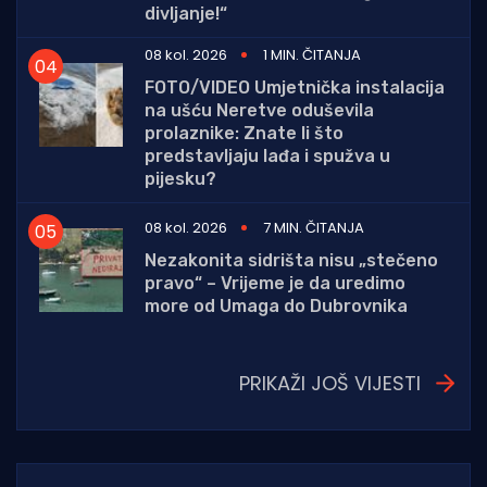
divljanje!“
08 kol. 2026
1 MIN. ČITANJA
FOTO/VIDEO Umjetnička instalacija
na ušću Neretve oduševila
prolaznike: Znate li što
predstavljaju lađa i spužva u
pijesku?
08 kol. 2026
7 MIN. ČITANJA
Nezakonita sidrišta nisu „stečeno
pravo“ – Vrijeme je da uredimo
more od Umaga do Dubrovnika
PRIKAŽI JOŠ VIJESTI