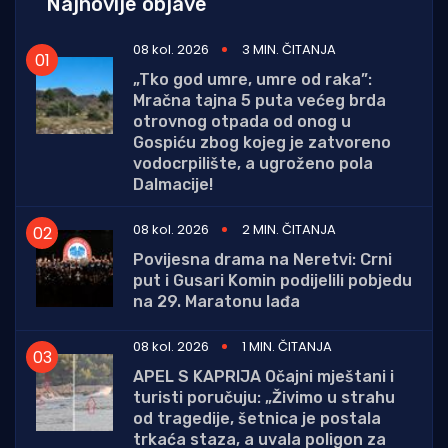
Najnovije objave
08 kol. 2026
3 MIN. ČITANJA
„Tko god umre, umre od raka”:
Mračna tajna 5 puta većeg brda
otrovnog otpada od onog u
Gospiću zbog kojeg je zatvoreno
vodocrpilište, a ugroženo pola
Dalmacije!
08 kol. 2026
2 MIN. ČITANJA
Povijesna drama na Neretvi: Crni
put i Gusari Komin podijelili pobjedu
na 29. Maratonu lađa
08 kol. 2026
1 MIN. ČITANJA
APEL S KAPRIJA Očajni mještani i
turisti poručuju: „Živimo u strahu
od tragedije, šetnica je postala
trkaća staza, a uvala poligon za