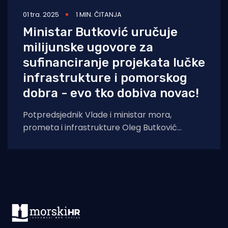
01 tra. 2025
1 MIN. ČITANJA
Ministar Butković uručuje
milijunske ugovore za
sufinanciranje projekata lučke
infrastrukture i pomorskog
dobra - evo tko dobiva novac!
Potpredsjednik Vlade i ministar mora,
prometa i infrastrukture Oleg Butković
dodijelit će u srijedu, 2. travnja 2025. godine u
Zagrebu,