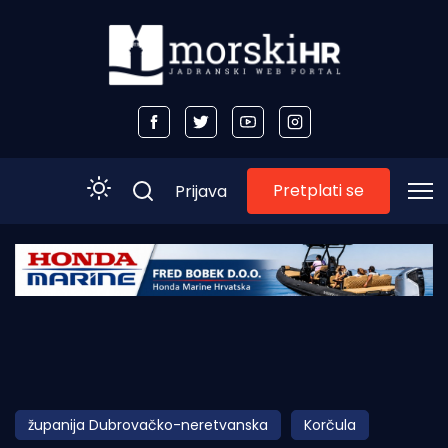
Pretplati se
Prijava
Početna
Morski plus
Morski TV
Obala
županija Dubrovačko-neretvanska
Korčula
Otoci