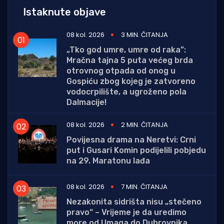
Istaknute objave
08 kol. 2026
3 MIN. ČITANJA
„Tko god umre, umre od raka”:
Mračna tajna 5 puta većeg brda
otrovnog otpada od onog u
Gospiću zbog kojeg je zatvoreno
vodocrpilište, a ugroženo pola
Dalmacije!
08 kol. 2026
2 MIN. ČITANJA
Povijesna drama na Neretvi: Crni
put i Gusari Komin podijelili pobjedu
na 29. Maratonu lađa
08 kol. 2026
7 MIN. ČITANJA
Nezakonita sidrišta nisu „stečeno
pravo“ – Vrijeme je da uredimo
more od Umaga do Dubrovnika