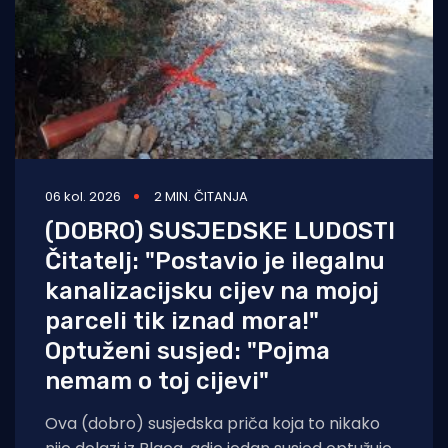
06 kol. 2026
2 MIN. ČITANJA
(DOBRO) SUSJEDSKE LUDOSTI
Čitatelj: "Postavio je ilegalnu
kanalizacijsku cijev na mojoj
parceli tik iznad mora!"
Optuženi susjed: "Pojma
nemam o toj cijevi"
Ova (dobro) susjedska priča koja to nikako