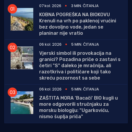
07 kol. 2026
3 MIN. ČITANJA
KOBNA POGREŠKA NA BIOKOVU
Krenuli na vrh po paklenoj vrućini
bez dovoljno vode, jedan se
planinar nije vratio
06 kol. 2026
5 MIN. ČITANJA
Vjerski simbol ili provokacija na
granici? Pozadina priče o zastavi s
četiri "S" daleko je mračnija, ali
razotkriva i političare koji tako
skreću pozornost sa sebe
06 kol. 2026
5 MIN. ČITANJA
ZAŠTITA MORA 'Bacači' BIO kugli u
more odgovorili stručnjaku za
morsku biologiju: "Ugarkoviću,
nismo šuplja priča"