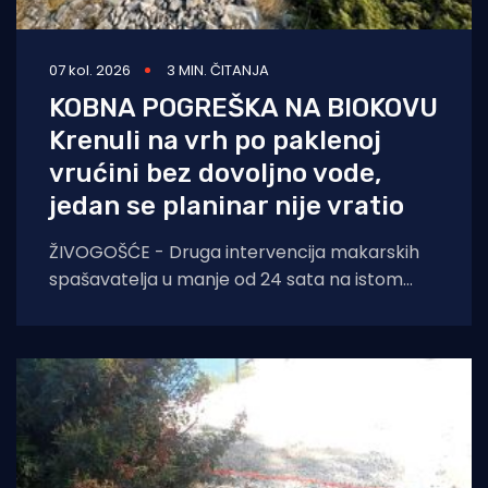
07 kol. 2026
3 MIN. ČITANJA
KOBNA POGREŠKA NA BIOKOVU
Krenuli na vrh po paklenoj
vrućini bez dovoljno vode,
jedan se planinar nije vratio
ŽIVOGOŠĆE - Druga intervencija makarskih
spašavatelja u manje od 24 sata na istom
lokalitetu završila je kobno. HGSS ponovno
apelira na