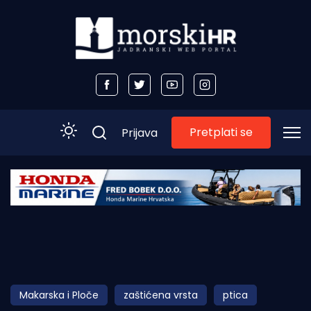
Pretplati se
Prijava
Početna
Morski plus
Morski TV
Obala
Makarska i Ploče
zaštićena vrsta
ptica
Otoci