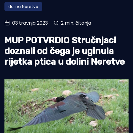
dolina Neretve
Turizam i nautika
Pomorstvo
03 travnja 2023
2 min. čitanja
Ribolov
MUP POTVRDIO Stručnjaci
Ekologija
doznali od čega je uginula
Tradicija i kultura
rijetka ptica u dolini Neretve