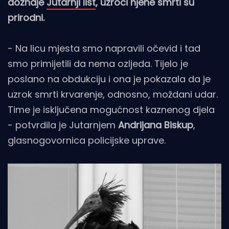
doznaje
Jutarnji list
, uzroci njene smrti su
prirodni.
- Na licu mjesta smo napravili očevid i tad
smo primijetili da nema ozljeda. Tijelo je
poslano na obdukciju i ona je pokazala da je
uzrok smrti krvarenje, odnosno, moždani udar.
Time je isključena mogućnost kaznenog djela
- potvrdila je Jutarnjem
Andrijana Biskup
,
glasnogovornica policijske uprave.