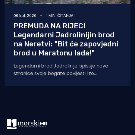
06 kol. 2026
1 MIN. ČITANJA
PREMUDA NA RIJECI
Legendarni Jadrolinijin brod
na Neretvi: "Bit će zapovjedni
brod u Maratonu lađa!"
Legendarni brod Jadrolinije ispisuje nove
stranice svoje bogate povijesti i to
sudjelovanjem u Maratonu lađa! Premuda se
trenutačno nalazi u