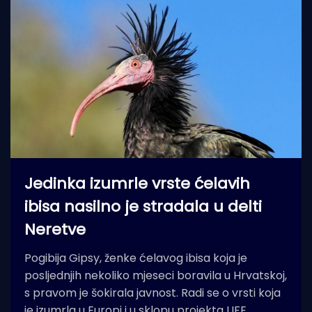
Jedinka izumrle vrste ćelavih
ibisa nasilno je stradala u delti
Neretve
Pogibija Gipsy, ženke ćelavog ibisa koja je
posljednjih nekoliko mjeseci boravila u Hrvatskoj,
s pravom je šokirala javnost. Radi se o vrsti koja
je izumrla u Europi i u sklopu projekta LIFE