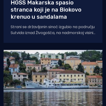
HGSS Makarska spasio
stranca koji je na Biokovo
krenuo u sandalama
Strani se državljanin sinoć izgubio na području
Sutvida iznad Živogošća, na nadmorskoj visini
od oko 1.050 metara. Muškarac je