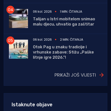
06 kol. 2026
1 MIN. ČITANJA
Talijan u Istri mobitelom snimao
malu djecu, uhvatio ga zaštitar
06 kol. 2026
2 MIN. ČITANJA
Otok Pag u znaku tradicije i
vrhunske zabave: Stižu „Paške
litnje igre 2026.”!
PRIKAŽI JOŠ VIJESTI
Istaknute objave