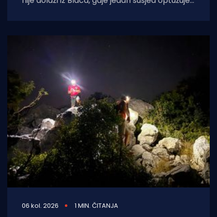
nije dolazi iz Blaca, gdje jedan susjed optužuje
onog do sebe za razvlačenje
06 kol. 2026
1 MIN. ČITANJA