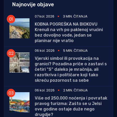
Najnovije objave
07 kol. 2026
3 MIN. ČITANJA
KOBNA POGREŠKA NA BIOKOVU
Krenuli na vrh po paklenoj vrućini
bez dovoljno vode, jedan se
planinar nije vratio
06 kol. 2026
5 MIN. ČITANJA
Vjerski simbol ili provokacija na
granici? Pozadina priče o zastavi s
četiri "S" daleko je mračnija, ali
razotkriva i političare koji tako
skreću pozornost sa sebe
06 kol. 2026
2 MIN. ČITANJA
Više od 250.000 noćenja i povratak
pravog turizma: Zašto se u Jelsi
ove godine ostaje duže nego
drugdje?