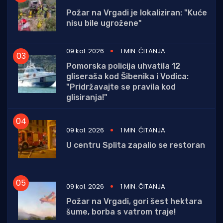
Požar na Vrgadi je lokaliziran: "Kuće
nisu bile ugrožene"
09 kol. 2026
1 MIN. ČITANJA
Pomorska policija uhvatila 12
gliseraša kod Šibenika i Vodica:
"Pridržavajte se pravila kod
glisiranja!"
09 kol. 2026
1 MIN. ČITANJA
U centru Splita zapalio se restoran
09 kol. 2026
1 MIN. ČITANJA
Požar na Vrgadi, gori šest hektara
šume, borba s vatrom traje!