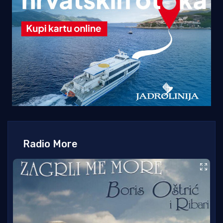
Radio More