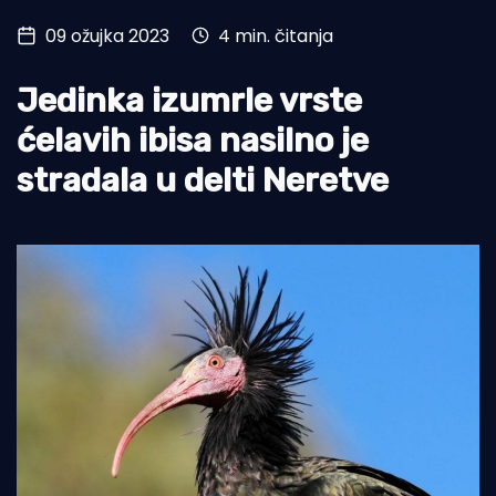
09 ožujka 2023
4 min. čitanja
Turizam i nautika
Pomorstvo
Jedinka izumrle vrste
Ribolov
ćelavih ibisa nasilno je
stradala u delti Neretve
Ekologija
Tradicija i kultura