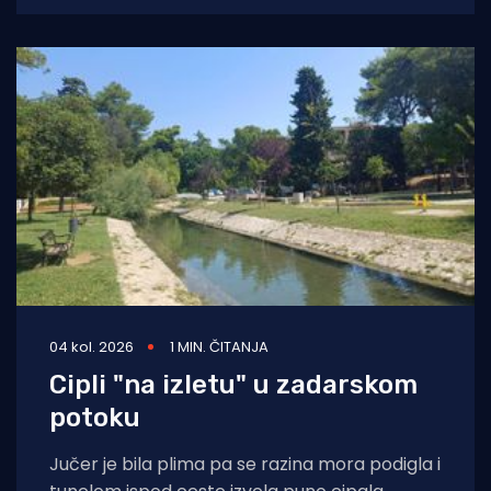
područje Jadranskog mora. Cilj
04 kol. 2026
1 MIN. ČITANJA
Cipli "na izletu" u zadarskom
potoku
Jučer je bila plima pa se razina mora podigla i