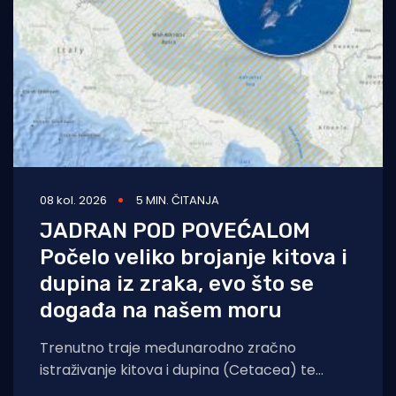
08 kol. 2026
5 MIN. ČITANJA
JADRAN POD POVEĆALOM
Počelo veliko brojanje kitova i
dupina iz zraka, evo što se
događa na našem moru
Trenutno traje međunarodno zračno
istraživanje kitova i dupina (Cetacea) te
morskih kornjača koje će obuhvatiti cijelo