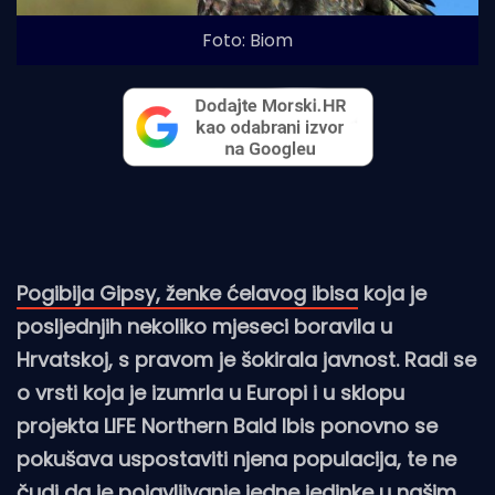
Foto: Biom
Pogibija Gipsy, ženke ćelavog ibisa
koja je
posljednjih nekoliko mjeseci boravila u
Hrvatskoj, s pravom je šokirala javnost. Radi se
o vrsti koja je izumrla u Europi i u sklopu
projekta LIFE Northern Bald Ibis ponovno se
pokušava uspostaviti njena populacija, te ne
čudi da je pojavljivanje jedne jedinke u našim