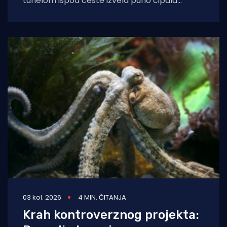
tunelom ispod ceste izvela puno cipala
balavaca do samog izvora
03 kol. 2026
4 MIN. ČITANJA
Krah kontroverznog projekta: