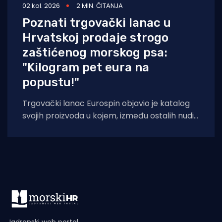
02 kol. 2026
2 MIN. ČITANJA
Poznati trgovački lanac u
Hrvatskoj prodaje strogo
zaštićenog morskog psa:
"Kilogram pet eura na
popustu!"
Trgovački lanac Eurospin objavio je katalog
svojih proizvoda u kojem, između ostalih nudi
filete morskog psa modrulja, koji je u