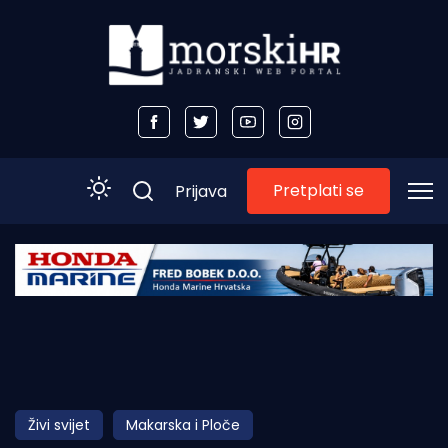
Pretplati se
Prijava
Početna
Morski plus
Morski TV
Obala
Živi svijet
Makarska i Ploče
Otoci