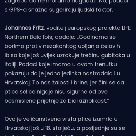
Zagreba da ne moramo nagađati. No, podaci
s GPS-a snažno sugeriraju ljudski faktor.
Johannes Fritz
, voditelj europskog projekta LIFE
Northern Bald Ibis, dodaje: „Godinama se
borimo protiv nezakonitog ubijanja ćelavih
ibisa koje još uvijek uzrokuje trećinu gubitaka u
Italiji. Podaci koje imamo u ovom trenutku
pokazuju da je jedna jedinka nastradala i u
Hrvatskoj. To nas žalosti i brine, jer čini se da
ptice selice nigdje nisu sigurne od ove
besmislene prijetnje za bioraznolikost.“
Ova je veličanstvena vrsta ptice izumrla u
Hrvatskoj još u 18. stoljeću, a posljednje su se