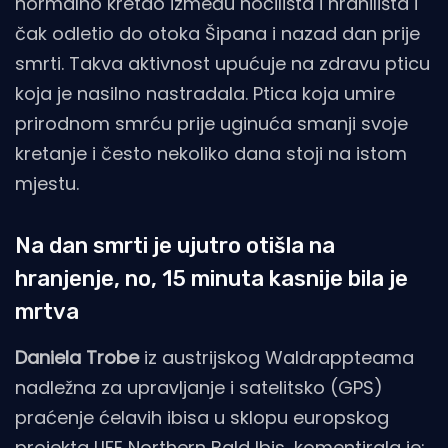
normalno kretao između noćilišta i hranilišta i
čak odletio do otoka Šipana i nazad dan prije
smrti. Takva aktivnost upućuje na zdravu pticu
koja je nasilno nastradala. Ptica koja umire
prirodnom smrću prije uginuća smanji svoje
kretanje i često nekoliko dana stoji na istom
mjestu.
Na dan smrti je ujutro otišla na
hranjenje, no, 15 minuta kasnije bila je
mrtva
Daniela Trobe
iz austrijskog Waldrappteama
nadležna za upravljanje i satelitsko (GPS)
praćenje ćelavih ibisa u sklopu europskog
projekta LIFE Northern Bald Ibis, komentirala je: