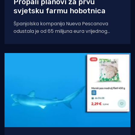
Propali planovi za prvu
svjetsku farmu hobotnica
Španjolska kompanija Nueva Pescanova
odustala je od 65 milijuna eura vrijednog
projekta na Kanarskim otocima. Odluka
dolazi nakon petogodišnje pravne