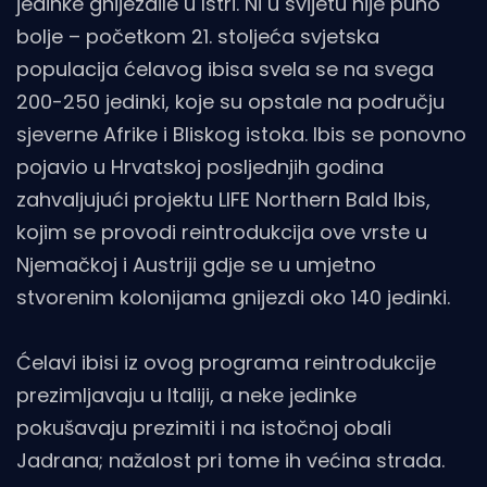
jedinke gnijezdile u Istri. Ni u svijetu nije puno
bolje – početkom 21. stoljeća svjetska
populacija ćelavog ibisa svela se na svega
200-250 jedinki, koje su opstale na području
sjeverne Afrike i Bliskog istoka. Ibis se ponovno
pojavio u Hrvatskoj posljednjih godina
zahvaljujući projektu LIFE Northern Bald Ibis,
kojim se provodi reintrodukcija ove vrste u
Njemačkoj i Austriji gdje se u umjetno
stvorenim kolonijama gnijezdi oko 140 jedinki.
Ćelavi ibisi iz ovog programa reintrodukcije
prezimljavaju u Italiji, a neke jedinke
pokušavaju prezimiti i na istočnoj obali
Jadrana; nažalost pri tome ih većina strada.