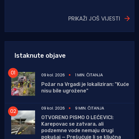
PRIKAŽI JOŠ VIJESTI
Istaknute objave
09 kol. 2026
1 MIN. ČITANJA
Požar na Vrgadi je lokaliziran: "Kuće
nisu bile ugrožene"
09 kol. 2026
9 MIN. ČITANJA
OTVORENO PISMO O LEĆEVICI:
Karepovac se zatvara, ali
podzemne vode nemaju drugi
pokušaj — Prešućuje li se ključna