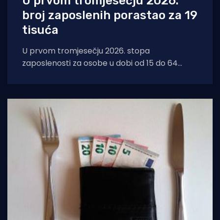
U prvom tromjesečju 2026.
broj zaposlenih porastao za 19
tisuća
U prvom tromjesečju 2026. stopa
zaposlenosti za osobe u dobi od 15 do 64
godine iznosila je 68,7%, što