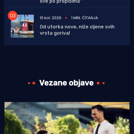
sve po propisima"
10 kol. 2026
1 MIN. ČITANJA
Od utorka nove, niže cijene svih
vrsta goriva!
Vezane objave