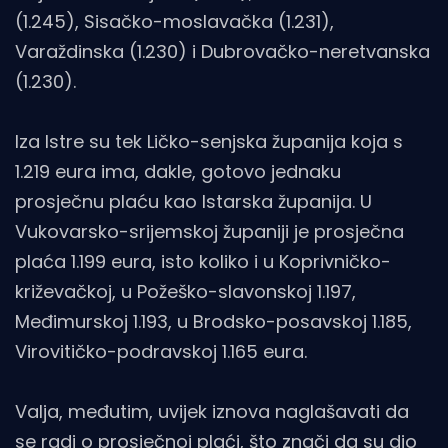
(1.245), Sisačko-moslavačka (1.231),
Varaždinska (1.230) i Dubrovačko-neretvanska
(1.230).
Iza Istre su tek Ličko-senjska županija koja s
1.219 eura ima, dakle, gotovo jednaku
prosječnu plaću kao Istarska županija. U
Vukovarsko-srijemskoj županiji je prosječna
plaća 1.199 eura, isto koliko i u Koprivničko-
križevačkoj, u Požeško-slavonskoj 1.197,
Međimurskoj 1.193, u Brodsko-posavskoj 1.185,
Virovitičko-podravskoj 1.165 eura.
Valja, međutim, uvijek iznova naglašavati da
se radi o prosječnoj plaći, što znači da su dio