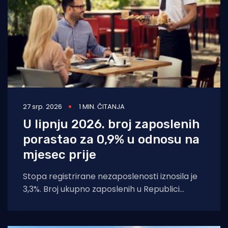
27 srp. 2026
1 MIN. ČITANJA
U lipnju 2026. broj zaposlenih
porastao za 0,9% u odnosu na
mjesec prije
Stopa registrirane nezaposlenosti iznosila je
3,3%. Broj ukupno zaposlenih u Republici
Hrvatskoj u lipnju 2026. iznosio je 1 755