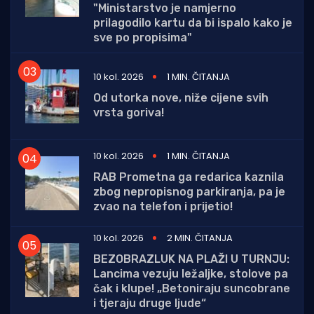
"Ministarstvo je namjerno
prilagodilo kartu da bi ispalo kako je
sve po propisima"
10 kol. 2026
1 MIN. ČITANJA
Od utorka nove, niže cijene svih
vrsta goriva!
10 kol. 2026
1 MIN. ČITANJA
RAB Prometna ga redarica kaznila
zbog nepropisnog parkiranja, pa je
zvao na telefon i prijetio!
10 kol. 2026
2 MIN. ČITANJA
BEZOBRAZLUK NA PLAŽI U TURNJU:
Lancima vezuju ležaljke, stolove pa
čak i klupe! „Betoniraju suncobrane
i tjeraju druge ljude“