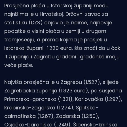
Prosječna plaća u Istarskoj županiji među
najnižima je u Hrvatskoj. Državni zavod za
statistiku (DZS) objavio je, naime, najnovije
podatke o visini plaća u zemlji u drugom
tromjesečju, a prema kojima je prosjek u
Istarskoj županiji 1.220 eura, što znači da u čak
11 županija i Zagrebu građani i građanke imaju
veće plaće.
Najviša prosječna je u Zagrebu (1.527), slijede
Zagrebačka županija (1.323 eura), pa susjedna
Primorsko-goranska (1.321), Karlovačka (1.297),
Krapinsko-zagorska (1.274), Splitsko-
dalmatinska (1.267), Zadarska (1.250),
Osječko-baranjska (1.249), Šibensko-kninska