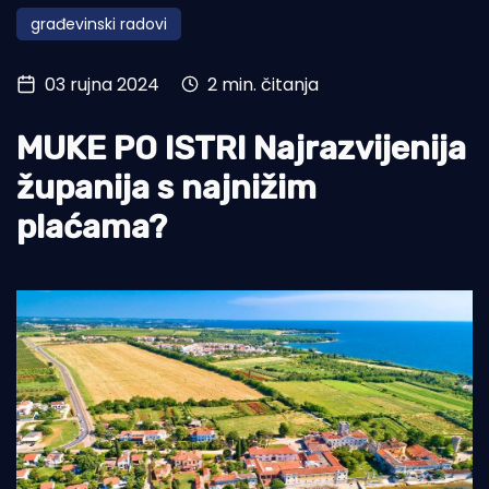
građevinski radovi
Turizam i nautika
Pomorstvo
03 rujna 2024
2 min. čitanja
Ribolov
MUKE PO ISTRI Najrazvijenija
Ekologija
županija s najnižim
Tradicija i kultura
plaćama?