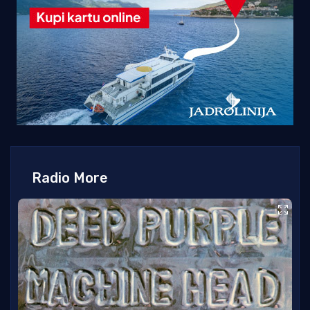
Radio More