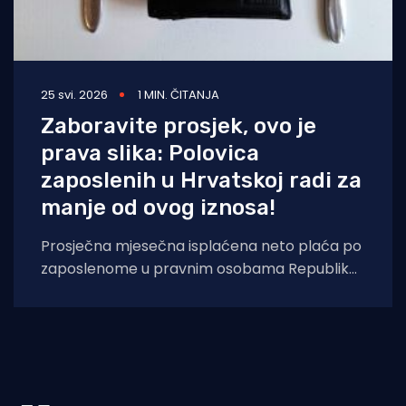
25 svi. 2026
1 MIN. ČITANJA
Zaboravite prosjek, ovo je
prava slika: Polovica
zaposlenih u Hrvatskoj radi za
manje od ovog iznosa!
Prosječna mjesečna isplaćena neto plaća po
zaposlenome u pravnim osobama Republike
Hrvatske za ožujak 2026. iznosila je 1 555 eura,