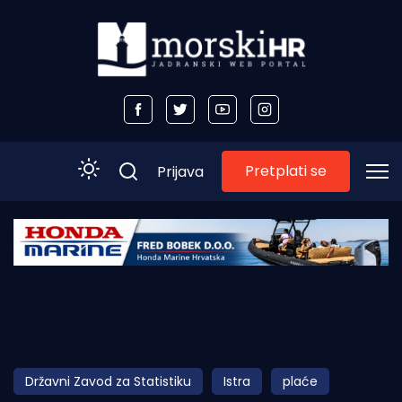
Pretplati se
Prijava
Početna
Morski plus
Morski TV
Obala
Državni Zavod za Statistiku
Istra
plaće
Otoci