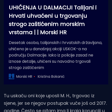
UHIĆENJA U DALMACIJI Talijani i
Hrvati uhvaćeni u trgovanju
strogo zaštićenim morskim
vrstama | | Morski HR
Desetak osoba, talijanskih i hrvatskih državljana,
uhićeno je u današnjoj akciji USKOK-a na
području Dalmacije. Iako iz policije zasad ne
iznose detalje, uhićeni su navodno trgovali
strogo zaštićenim
Morski HR
Kristina Bokanić
Tu uskaču oni koje uposli M. H., trgovac iz
sjene, jer se njegov postupak vuče još od 2017.
godine. Često se pitam ima li kraja korupciji u