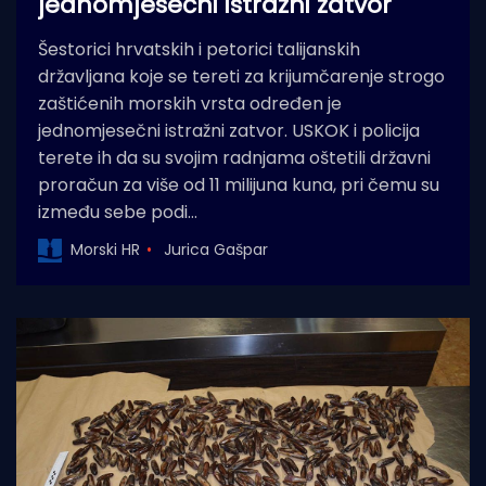
jednomjesečni istražni zatvor
Šestorici hrvatskih i petorici talijanskih
državljana koje se tereti za krijumčarenje strogo
zaštićenih morskih vrsta određen je
jednomjesečni istražni zatvor. USKOK i policija
terete ih da su svojim radnjama oštetili državni
proračun za više od 11 milijuna kuna, pri čemu su
između sebe podi…
Morski HR
Jurica Gašpar