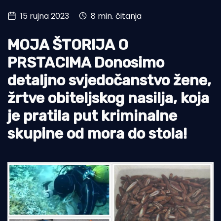
15 rujna 2023
8 min. čitanja
Turizam i nautika
Pomorstvo
MOJA ŠTORIJA O
Ribolov
PRSTACIMA Donosimo
detaljno svjedočanstvo žene,
Ekologija
žrtve obiteljskog nasilja, koja
Tradicija i kultura
je pratila put kriminalne
skupine od mora do stola!