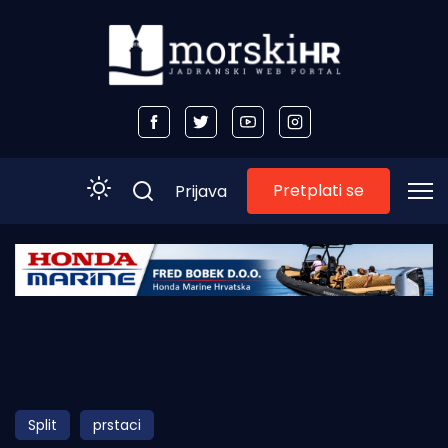
Pretplati se
Prijava
Početna
Morski plus
Morski TV
Obala
Split
prstaci
Otoci