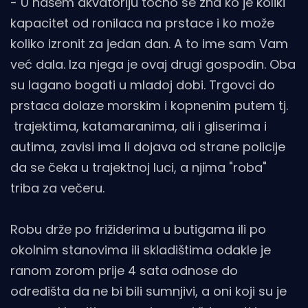
- U našem akvatoriju točno se zna ko je koliki
kapacitet od ronilaca na prstace i ko može
koliko izronit za jedan dan. A to ime sam Vam
već dala. Iza njega je ovaj drugi gospodin. Oba
su lagano bogati u mladoj dobi. Trgovci do
prstaca dolaze morskim i kopnenim putem tj.
trajektima, katamaranima, ali i gliserima i
autima, zavisi ima li dojava od strane policije
da se čeka u trajektnoj luci, a njima "roba"
triba za večeru.
Robu drže po frižiderima u butigama ili po
okolnim stanovima ili skladištima odakle je
ranom zorom prije 4 sata odnose do
odredišta da ne bi bili sumnjivi, a oni koji su je