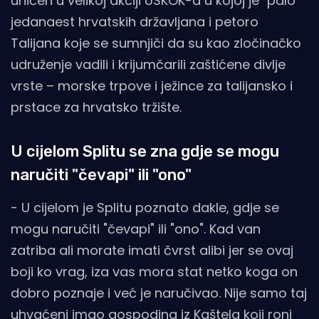
uhićen u velikoj akciji USKOK-a u kojoj je "palo"
jedanaest hrvatskih državljana i petoro
Talijana koje se sumnjiči da su kao zločinačko
udruženje vadili i krijumčarili zaštićene divlje
vrste – morske trpove i ježince za talijansko i
prstace za hrvatsko tržište.
U cijelom Splitu se zna gdje se mogu
naručiti "čevapi" ili "ono"
- U cijelom je Splitu poznato dakle, gdje se
mogu naručiti "čevapi" ili "ono". Kad van
zatriba ali morate imati čvrst alibi jer se ovaj
boji ko vrag, iza vas mora stat netko koga on
dobro poznaje i već je naručivao. Nije samo taj
uhvaćeni imao gospodina iz Kaštela koji roni