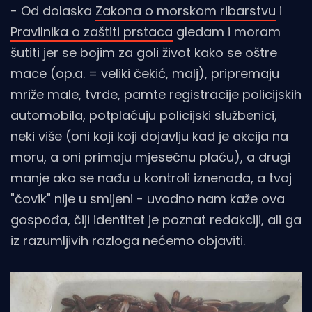
- Od dolaska
Zakona o morskom ribarstvu
i
Pravilnika o zaštiti prstaca
gledam i moram
šutiti jer se bojim za goli život kako se oštre
mace (op.a. = veliki čekić, malj), pripremaju
mriže male, tvrde, pamte registracije policijskih
automobila, potplaćuju policijski službenici,
neki više (oni koji koji dojavlju kad je akcija na
moru, a oni primaju mjesečnu plaću), a drugi
manje ako se nađu u kontroli iznenada, a tvoj
"čovik" nije u smijeni - uvodno nam kaže ova
gospođa, čiji identitet je poznat redakciji, ali ga
iz razumljivih razloga nećemo objaviti.