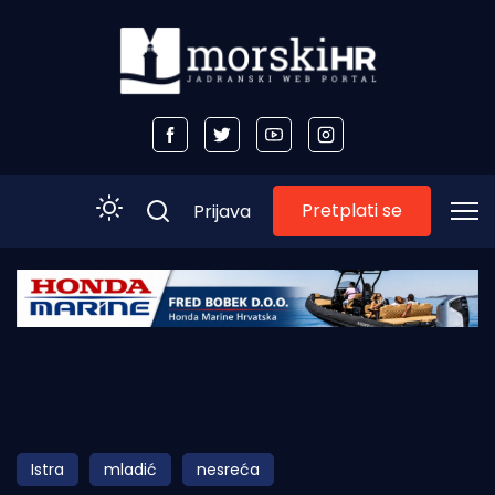
Pretplati se
Prijava
Početna
Morski plus
Morski TV
Obala
Istra
mladić
nesreća
Otoci