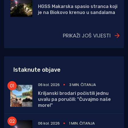
HGSS Makarska spasio stranca koji
je na Biokovo krenuo u sandalama
PRIKAŽI JOŠ VIJESTI
Istaknute objave
06 kol. 2026
3 MIN. ČITANJA
Kriljanski brodari počistili jednu
uvalu pa poručili: "Čuvajmo naše
more!"
06 kol. 2026
1 MIN. ČITANJA