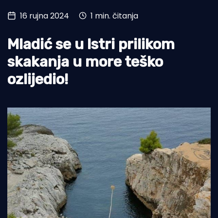
16 rujna 2024
1 min. čitanja
Turizam i nautika
Pomorstvo
Mladić se u Istri prilikom
Ribolov
skakanja u more teško
ozlijedio!
Ekologija
Tradicija i kultura