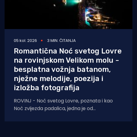
05 kol. 2026
3 MIN. ČITANJA
Romantična Noć svetog Lovre
na rovinjskom Velikom molu -
besplatna vožnja batanom,
nježne melodije, poezija i
izložba fotografija
ROVINJ - Noć svetog Lovre, poznata i kao
Noć zvijezda padalica, jedna je od
najromantičnijih ljetnih večeri. Prema predaji,
upravo te