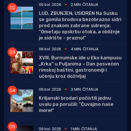
06 kol. 2026
2 MIN. ČITANJA
LUD, ZBUNJEN, USIDREN Na Susku
se gomila brodova bezobrazno sidri
pred znakom zabrane sidrenja:
"Ometaju opskrbu otoka, a obližnje
je sidrište - prazno!"
06 kol. 2026
4 MIN. ČITANJA
XVIII. Burnumske ide u Eko kampusu
„Krka“ u Puljanima – Dan posvećen
rimskoj baštini, gastronomiji i
učenju kroz doživljaj
06 kol. 2026
3 MIN. ČITANJA
Kriljanski brodari počistili jednu
uvalu pa poručili: "Čuvajmo naše
more!"
06 kol. 2026
1 MIN. ČITANJA