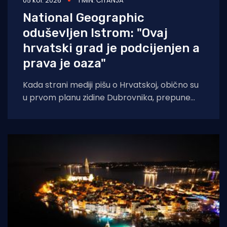
05 kol. 2026
1 MIN. ČITANJA
National Geographic
oduševljen Istrom: "Ovaj
hrvatski grad je podcijenjen a
prava je oaza"
Kada strani mediji pišu o Hrvatskoj, obično su
u prvom planu zidine Dubrovnika, prepune
ulice Splita ili pak party-scena