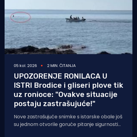
05 kol. 2026
2 MIN. ČITANJA
UPOZORENJE RONILACA U
ISTRI Brodice i gliseri plove tik
uz ronioce: "Ovakve situacije
postaju zastrašujuće!"
Nove zastrašujuće snimke s istarske obale još
su jednom otvorile goruće pitanje sigurnosti
na moru tijekom ljetnih mjeseci. Naime, duž