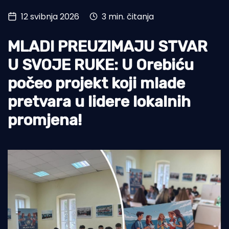
12 svibnja 2026
3 min. čitanja
Turizam i nautika
Pomorstvo
MLADI PREUZIMAJU STVAR
Ribolov
U SVOJE RUKE: U Orebiću
počeo projekt koji mlade
Ekologija
pretvara u lidere lokalnih
Tradicija i kultura
promjena!