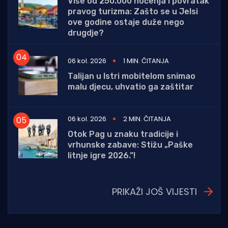
Više od 250.000 noćenja i povratak
pravog turizma: Zašto se u Jelsi
ove godine ostaje duže nego
drugdje?
06 kol. 2026
1 MIN. ČITANJA
Talijan u Istri mobitelom snimao
malu djecu, uhvatio ga zaštitar
06 kol. 2026
2 MIN. ČITANJA
Otok Pag u znaku tradicije i
vrhunske zabave: Stižu „Paške
litnje igre 2026.”!
PRIKAŽI JOŠ VIJESTI