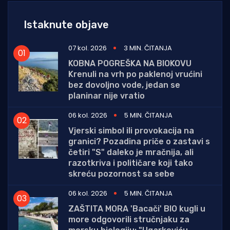
Istaknute objave
07 kol. 2026
3 MIN. ČITANJA
KOBNA POGREŠKA NA BIOKOVU
Krenuli na vrh po paklenoj vrućini
bez dovoljno vode, jedan se
planinar nije vratio
06 kol. 2026
5 MIN. ČITANJA
Vjerski simbol ili provokacija na
granici? Pozadina priče o zastavi s
četiri "S" daleko je mračnija, ali
razotkriva i političare koji tako
skreću pozornost sa sebe
06 kol. 2026
5 MIN. ČITANJA
ZAŠTITA MORA 'Bacači' BIO kugli u
more odgovorili stručnjaku za