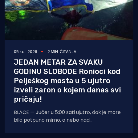
05 kol. 2026
2 MIN. ČITANJA
JEDAN METAR ZA SVAKU
GODINU SLOBODE Ronioci kod
Pelješkog mosta u 5 ujutro
izveli zaron o kojem danas svi
pričaju!
BLACE — Jučer u 5:00 sati ujutro, dok je more
bilo potpuno mirno, a nebo nad
dalmatinskom obalom još obavijeno