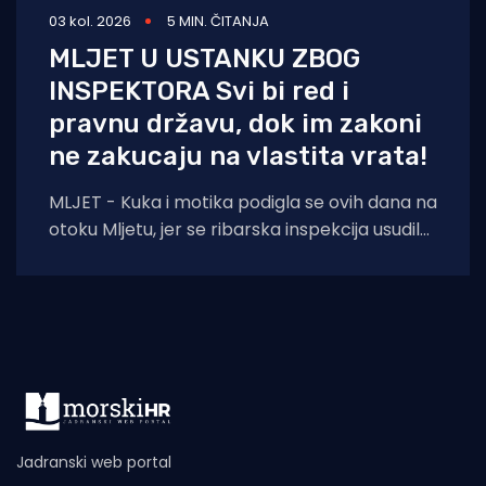
03 kol. 2026
5 MIN. ČITANJA
MLJET U USTANKU ZBOG
INSPEKTORA Svi bi red i
pravnu državu, dok im zakoni
ne zakucaju na vlastita vrata!
MLJET - Kuka i motika podigla se ovih dana na
otoku Mljetu, jer se ribarska inspekcija usudila
iz Šibenika potegnuti skroz
Jadranski web portal