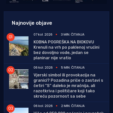
Najnovije objave
07 kol. 2026
3 MIN. ČITANJA
KOBNA POGREŠKA NA BIOKOVU
Krenuli na vrh po paklenoj vrućini
bez dovoljno vode, jedan se
planinar nije vratio
06 kol. 2026
5 MIN. ČITANJA
Vjerski simbol ili provokacija na
granici? Pozadina priče o zastavi s
četiri "S" daleko je mračnija, ali
razotkriva i političare koji tako
skreću pozornost sa sebe
06 kol. 2026
2 MIN. ČITANJA