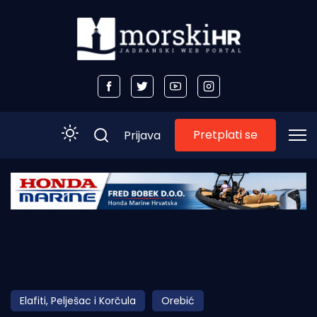
Pretplati se
Prijava
Početna
Morski plus
Morski TV
Obala
Elafiti, Pelješac i Korčula
Orebić
Otoci