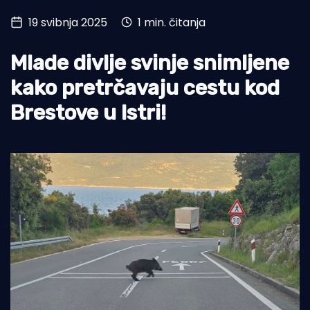
19 svibnja 2025
1 min. čitanja
Turizam i nautika
Pomorstvo
Mlade divlje svinje snimljene
Ribolov
kako pretrčavaju cestu kod
Brestove u Istri!
Ekologija
Tradicija i kultura