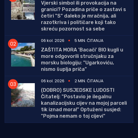
Vjerski simbol ili provokacija na
granici? Pozadina priče o zastavi s
četiri "S" daleko je mračnija, ali
razotkriva i političare koji tako
skreću pozornost sa sebe
06 kol. 2026
5 MIN. ČITANJA
ZAŠTITA MORA 'Bacači' BIO kugli u
more odgovorili stručnjaku za
morsku biologiju: "Ugarkoviću,
nismo šuplja priča"
06 kol. 2026
2 MIN. ČITANJA
(DOBRO) SUSJEDSKE LUDOSTI
Čitatelj: "Postavio je ilegalnu
kanalizacijsku cijev na mojoj parceli
tik iznad mora!" Optuženi susjed:
"Pojma nemam o toj cijevi"