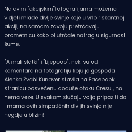
Na ovim "akcijskim"fotografijama možemo
vidjeti mlade divlje svinje koje u vrlo riskantnoj
akciji, na samom zavoju pretrčavaju
prometnicu kako bi utrčale natrag u sigurnost
šume.
"A mali slatki" i "Lijepooo", neki su od
komentara na fotografiju koju je gospođa
Alenka Žvabi Kunaver stavila na Facebook
stranicu posvećenu doduše otoku Cresu , no
nema veze. U svakom slučaju valja pripaziti da
i mama ovih simpatičnih divljih svinja nije
negdje u blizini!