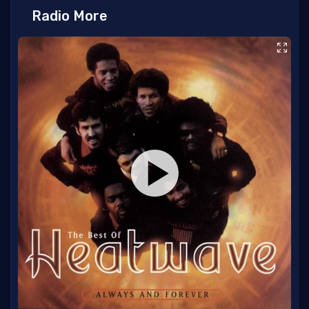
Radio More