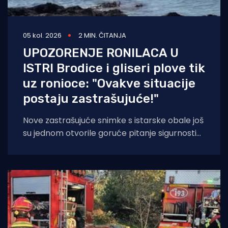
05 kol. 2026
2 MIN. ČITANJA
UPOZORENJE RONILACA U
ISTRI Brodice i gliseri plove tik
uz ronioce: "Ovakve situacije
postaju zastrašujuće!"
Nove zastrašujuće snimke s istarske obale još
su jednom otvorile goruće pitanje sigurnosti
na moru tijekom ljetnih mjeseci. Naime, duž