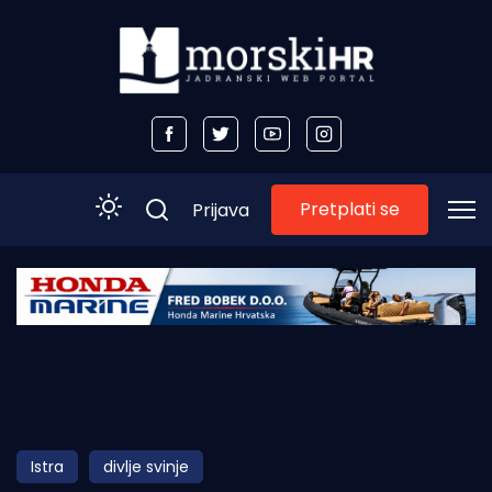
Pretplati se
Prijava
Početna
Morski plus
Morski TV
Obala
Istra
divlje svinje
Otoci