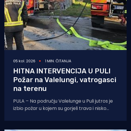
05 kol. 2026
1 MIN. ČITANJA
HITNA INTERVENCIJA U PULI
Požar na Valelungi, vatrogasci
na terenu
PULA – Na području Valelunge u Puli jutros je
izbio požar u kojem su gorjeli trava i nisko
raslinje. Dojava o