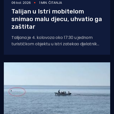
06 kol. 2026
1 MIN. ČITANJA
Talijan u Istri mobitelom
snimao malu djecu, uhvatio ga
zaštitar
Talijana je 4. kolovoza oko 17:30 u jednom
turističkom objektu u Istri zatekao djelatnik
zaštitarske tvrtke dok je mobitelom