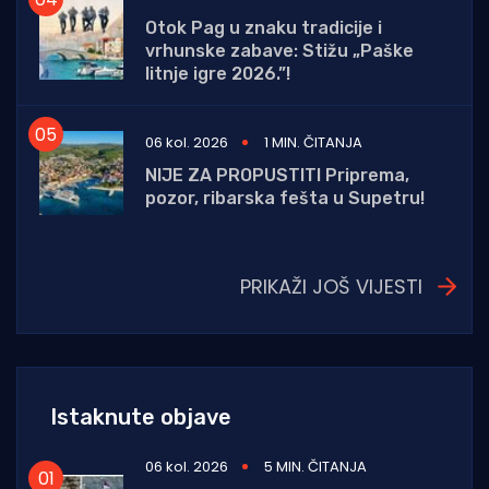
Otok Pag u znaku tradicije i
vrhunske zabave: Stižu „Paške
litnje igre 2026.”!
06 kol. 2026
1 MIN. ČITANJA
NIJE ZA PROPUSTITI Priprema,
pozor, ribarska fešta u Supetru!
PRIKAŽI JOŠ VIJESTI
Istaknute objave
06 kol. 2026
5 MIN. ČITANJA