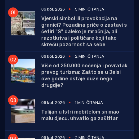
06 kol. 2026
5 MIN. ČITANJA
Vjerski simbol ili provokacija na
granici? Pozadina priče o zastavi s
četiri "S" daleko je mračnija, ali
razotkriva i političare koji tako
skreću pozornost sa sebe
06 kol. 2026
2 MIN. ČITANJA
Više od 250.000 noćenja i povratak
pravog turizma: Zašto se u Jelsi
ove godine ostaje duže nego
drugdje?
06 kol. 2026
1 MIN. ČITANJA
Talijan u Istri mobitelom snimao
malu djecu, uhvatio ga zaštitar
06 kol. 2026
2 MIN. ČITANJA