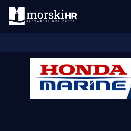
Početna
Morski plus
Morski TV
Obala
Otoci
Turizam i nautika