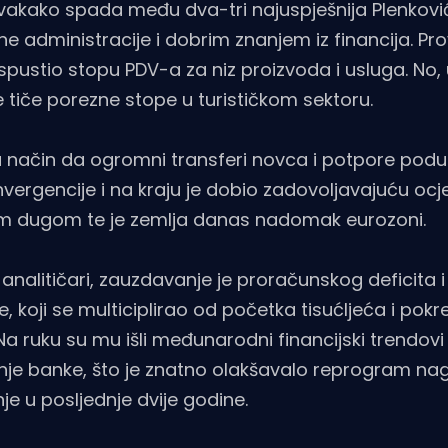
 svakako spada među dva-tri najuspješnija Plenkov
ne administracije i dobrim znanjem iz financija. Pr
spustio stopu PDV-a za niz proizvoda i usluga. No,
 tiče porezne stope u turističkom sektoru.
na način da ogromni transferi novca i potpore pod
onvergencije i na kraju je dobio zadovoljavajuću ocj
avnim dugom te je zemlja danas nadomak eurozoni.
analitičari, zauzdavanje je proračunskog deficita i
koji se multiciplirao od početka tisućljeća i pokr
 Na ruku su mu išli međunarodni financijski trendovi 
nje banke, što je znatno olakšavalo reprogram n
e u posljednje dvije godine.