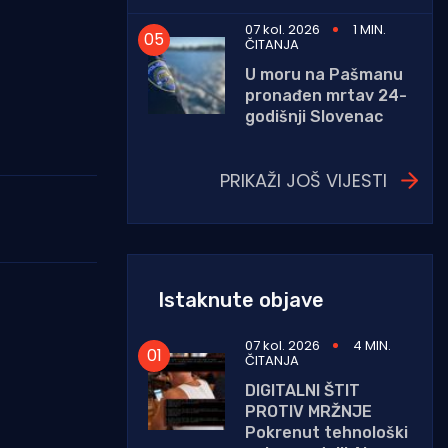
07 kol. 2026
1 MIN.
ČITANJA
U moru na Pašmanu
pronađen mrtav 24-
godišnji Slovenac
PRIKAŽI JOŠ VIJESTI
Istaknute objave
07 kol. 2026
4 MIN.
ČITANJA
DIGITALNI ŠTIT
PROTIV MRŽNJE
Pokrenut tehnološki