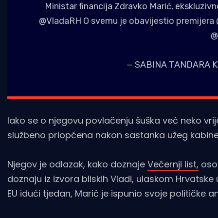
Ministar financija Zdravko Marić, ekskluziv
@VladaRH
O svemu je obavijestio premijera
@
— SABINA TANDARA K
Iako se o njegovu povlačenju šuška već neko vrije
službeno priopćena nakon sastanka užeg kabine
Njegov je odlazak, kako doznaje
Večernji list,
osob
doznaju iz izvora bliskih Vladi, ulaskom Hrvatsk
EU idući tjedan, Marić je ispunio svoje političke a