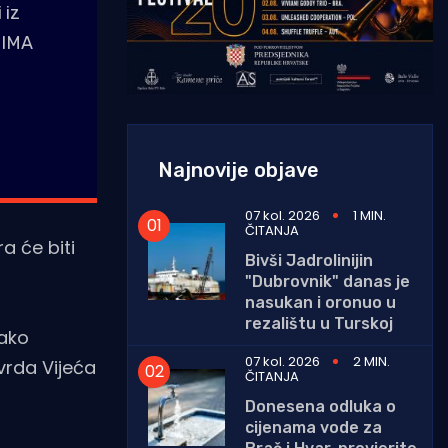
 iz
TIMA
Najnovije objave
07 kol. 2026
1 MIN.
ČITANJA
a će biti
Bivši Jadrolinijin
"Dubrovnik" danas je
nasukan i oronuo u
rezalištu u Turskoj
Kako
07 kol. 2026
2 MIN.
vrda Vijeća
ČITANJA
Donesena odluka o
cijenama vode za