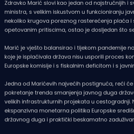
Zdravko Marić slovi kao jedan od najstručnijih i
ministra, s velikim iskustvom u funkcioniranju jav
nekoliko krugova poreznog rasterećenja plaća i 
opetovanim pritiscima, ostao je dosljedan što se
Marić je vješto balansirao i tijekom pandemije 
koje je isplaćivala država nisu usporili proces k
Europske komisije i s fiskalnim deficitom i s j
Jedna od Marićevih najvećih postignuća, reći će 
pokretanje trenda smanjenja javnog duga države, 
velikih infrastrukturnih projekata u cestogradnji.
ekspanzivna monetarna politika Europske središ
državnog duga i praktički beskamatno zaduživanj