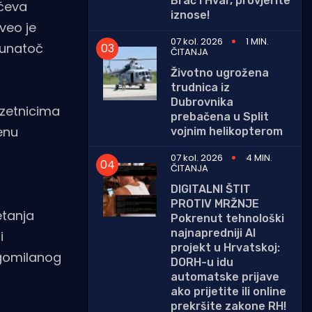
Brač i Hvar, provjerite
ićeva
iznose!
oveo je
07 kol. 2026
1 MIN.
 unatoč
ČITANJA
Životno ugrožena
trudnica iz
Dubrovnika
uzetnicima
prebačena u Split
enu
vojnim helikopterom
07 kol. 2026
4 MIN.
ČITANJA
DIGITALNI ŠTIT
PROTIV MRŽNJE
etanja
Pokrenut tehnološki
najnapredniji AI
i
projekt u Hrvatskoj:
agomilanog
DORH-u idu
automatske prijave
ako prijetite ili online
prekršite zakone RH!