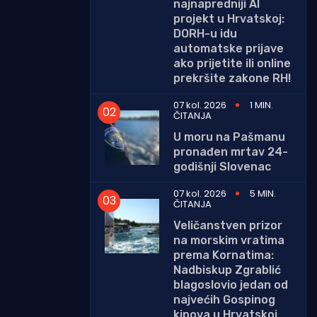
najnapredniji AI
projekt u Hrvatskoj:
DORH-u idu
automatske prijave
ako prijetite ili online
prekršite zakone RH!
07 kol. 2026
1 MIN.
ČITANJA
U moru na Pašmanu
pronađen mrtav 24-
godišnji Slovenac
07 kol. 2026
5 MIN.
ČITANJA
Veličanstven prizor
na morskim vratima
prema Kornatima:
Nadbiskup Zgrablić
blagoslovio jedan od
najvećih Gospinog
kipova u Hrvatskoj