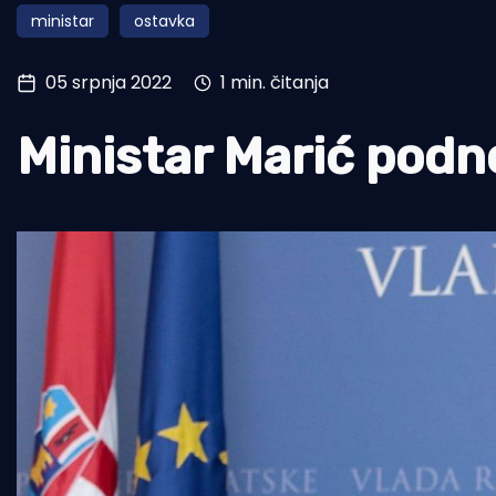
ministar
ostavka
Pomorstvo
Ribolov
05 srpnja 2022
1 min. čitanja
Ekologija
Ministar Marić podn
Tradicija i kultura