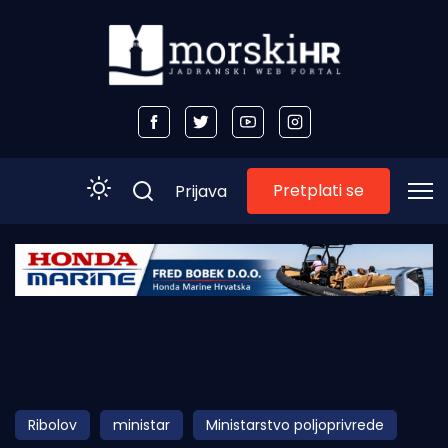
Pretplati se
Prijava
Početna
Morski plus
Morski TV
Obala
Ribolov
ministar
Ministarstvo poljoprivrede
Otoci