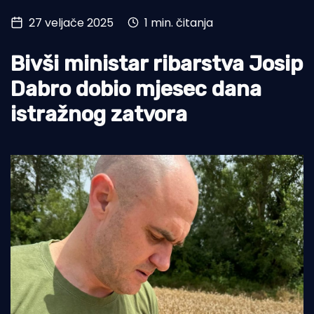
27 veljače 2025
1 min. čitanja
Turizam i nautika
Pomorstvo
Bivši ministar ribarstva Josip
Ribolov
Dabro dobio mjesec dana
istražnog zatvora
Ekologija
Tradicija i kultura