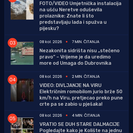
FOTO/VIDEO Umjetnička instalacija
na ušću Neretve oduševila
prolaznike: Znate li što
predstavljaju lađa i spužva u
pijesku?
08 kol. 2026
7 MIN. ČITANJA
Nezakonita sidrišta nisu „stečeno
pravo“ – Vrijeme je da uredimo
more od Umaga do Dubrovnika
08 kol. 2026
2 MIN. ČITANJA
VIDEO: DIVLJANJE NA VIRU
Električnim romobilom jurio brže 50
km/h na Viru, pretjecao preko pune
crte pa se zabio u pješaka!
08 kol. 2026
4 MIN. ČITANJA
VRATIO SE DUH STARE DALMACIJE
Pogledajte kako je Kolište na jednu