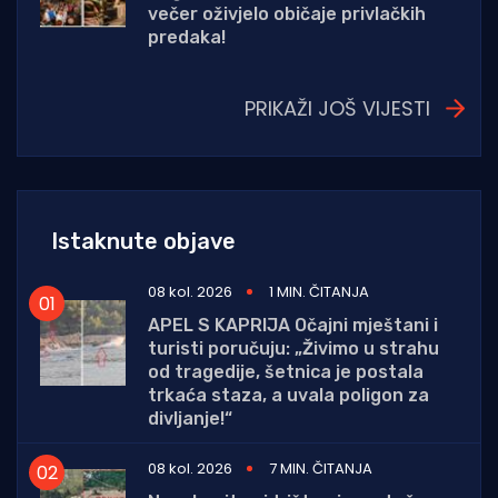
večer oživjelo običaje privlačkih
predaka!
PRIKAŽI JOŠ VIJESTI
Istaknute objave
08 kol. 2026
1 MIN. ČITANJA
APEL S KAPRIJA Očajni mještani i
turisti poručuju: „Živimo u strahu
od tragedije, šetnica je postala
trkaća staza, a uvala poligon za
divljanje!“
08 kol. 2026
7 MIN. ČITANJA