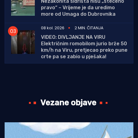
Nezakonita sidrišta nisu „stečeno
pravo“ – Vrijeme je da uredimo
more od Umaga do Dubrovnika
08 kol. 2026
2 MIN. ČITANJA
VIDEO: DIVLJANJE NA VIRU
Električnim romobilom jurio brže 50
km/h na Viru, pretjecao preko pune
crte pa se zabio u pješaka!
Vezane objave