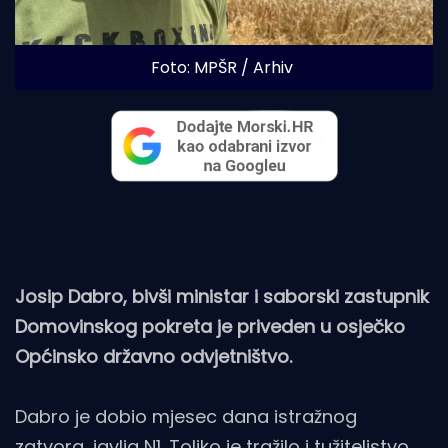
Foto: MPŠR / Arhiv
Josip Dabro, bivši ministar i saborski zastupnik
Domovinskog pokreta je priveden u osječko
Općinsko državno odvjetništvo.
Dabro je dobio mjesec dana istražnog
zatvora, javlja
N1
. Toliko je tražilo i tužiteljstvo.