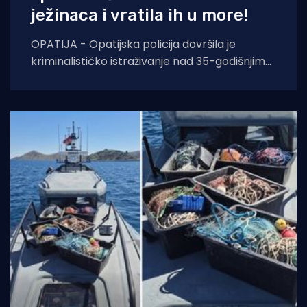
ježinaca i vratila ih u more!
OPATIJA - Opatijska policija dovršila je
kriminalističko istraživanje nad 35-godišnjim
hrvatskim državljaninom koji je uhvaćen u
pokušaju krijumčarenja više od