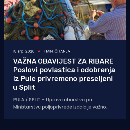
18 srp. 2026
1 MIN. ČITANJA
VAŽNA OBAVIJEST ZA RIBARE
Poslovi povlastica i odobrenja
iz Pule privremeno preseljeni
u Split
PULA / SPLIT – Uprava ribarstva pri
Ministarstvu poljoprivrede izdala je važno
priopćenje za sve vlasnike plovila i ribare s
područja Istre.