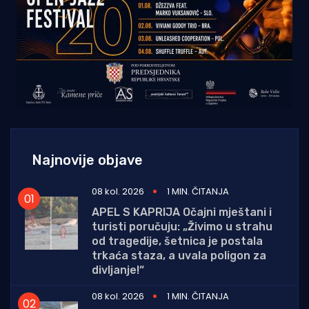
Najnovije objave
08 kol. 2026
1 MIN. ČITANJA
APEL S KAPRIJA Očajni mještani i
turisti poručuju: „Živimo u strahu
od tragedije, šetnica je postala
trkaća staza, a uvala poligon za
divljanje!“
08 kol. 2026
1 MIN. ČITANJA