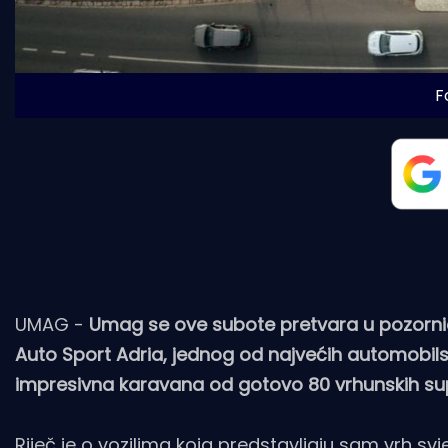
F
UMAG -
Umag se ove subote pretvara u pozornic
Auto Sport Adria, jednog od najvećih automobilskih 
impresivna karavana od gotovo 80 vrhunskih super
Riječ je o vozilima koja predstavljaju sam vrh s