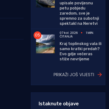
upisale povijesnu
petu pobjedu
zaredom, sve je
spremno za subotnji
spektakl na Neretvi
07 kol. 2026
1 MIN.
ČITANJA
Kraj toplinskog vala ili
samo kratki predah?
Evo gdje večeras
stiže nevrijeme
PRIKAŽI JOŠ VIJESTI
Istaknute objave