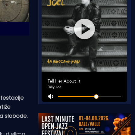
festacije
stiže
ga slobode.
ek-djelima