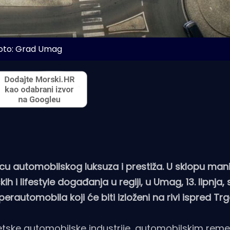
oto: Grad Umag
u automobilskog luksuza i prestiža. U sklopu mani
i lifestyle događanja u regiji, u Umag, 13. lipnja, 
automobila koji će biti izloženi na rivi ispred Tr
vjetske automobilske industrije, automobilskim rem