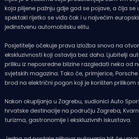
koja plijene pažnju gdje god se pojave, a čija se
spektakl rijetko se viđa čak i u najvećim europ
jedinstvenu automobilsku elitu.
Posjetitelje očekuje prava izložba snova na otvo
ekskluzivnosti koji ostavlja bez daha. Ljubitelji a
priliku iz neposredne blizine razgledati neka od na
svjetskih magazina. Tako će, primjerice, Porsche 
brod na električni pogon koji je korišten prilik
Nakon okupljanja u Zagrebu, sudionici Auto Sport
hrvatske destinacije na području Zagreba, Kvarne
turizma, gastronomije i ekskluzivnih iskustava.
Jedna od postaja njihova putovanja bit će uprav