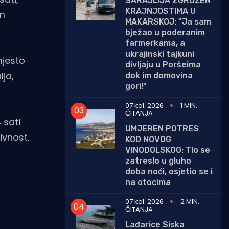
SARAJLIJA ZGROŽEN
KRAJNJOSTIMA U
om
MAKARSKOJ: "Ja sam
bježao u poderanim
farmerkama, a
ukrajinski tajkuni
mjesto
divljaju u Poršeima
lja,
dok im domovina
gori!"
07 kol. 2026
1 MIN.
ČITANJA
 sati
UMJEREN POTRES
ivnost.
KOD NOVOG
VINODOLSKOG: Tlo se
zatreslo u gluho
doba noći, osjetio se i
na otocima
07 kol. 2026
2 MIN.
ČITANJA
Lađarice Siska