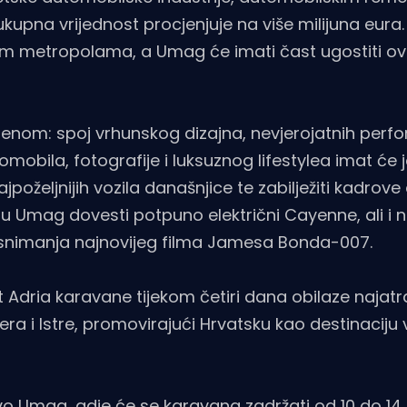
 ukupna vrijednost procjenjuje na više milijuna eura
skim metropolama, a Umag će imati čast ugostiti o
renom: spoj vrhunskog dizajna, nevjerojatnih perfo
utomobila, fotografije i luksuznog lifestylea imat će
jpoželjnijih vozila današnjice te zabilježiti kadrov
u Umag dovesti potpuno električni Cayenne, ali i na
om snimanja najnovijeg filma Jamesa Bonda-007.
 Adria karavane tijekom četiri dana obilaze najatra
ra i Istre, promovirajući Hrvatsku kao destinaciju
o Umag, gdje će se karavana zadržati od 10 do 14 s