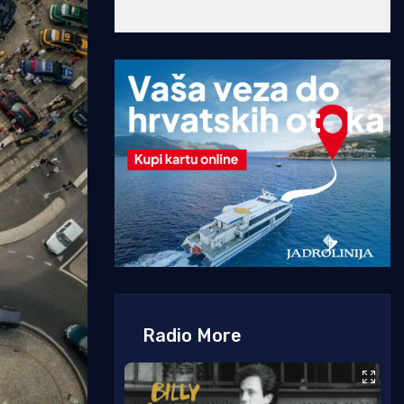
Radio More