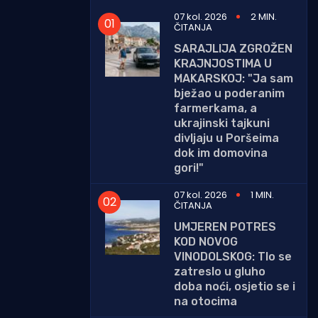
07 kol. 2026
2 MIN.
ČITANJA
SARAJLIJA ZGROŽEN
KRAJNJOSTIMA U
MAKARSKOJ: "Ja sam
bježao u poderanim
farmerkama, a
ukrajinski tajkuni
divljaju u Poršeima
dok im domovina
gori!"
07 kol. 2026
1 MIN.
ČITANJA
UMJEREN POTRES
KOD NOVOG
VINODOLSKOG: Tlo se
zatreslo u gluho
doba noći, osjetio se i
na otocima