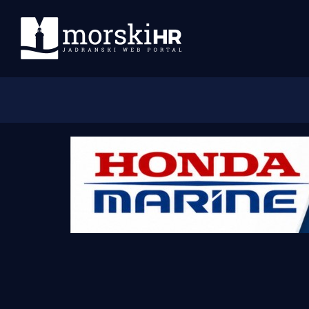
Početna
Morski plus
Morski TV
Obala
Otoci
Turizam i nautika