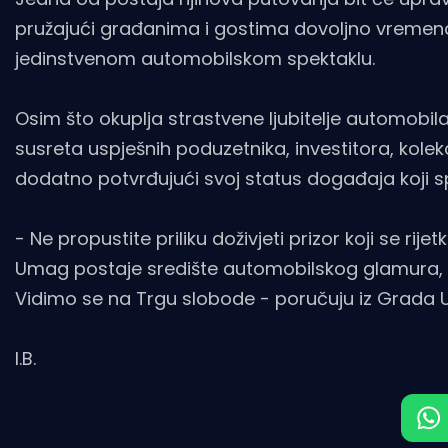
pružajući građanima i gostima dovoljno vremena 
jedinstvenom automobilskom spektaklu.
Osim što okuplja strastvene ljubitelje automobila
susreta uspješnih poduzetnika, investitora, kolekc
dodatno potvrđujući svoj status događaja koji spaj
- Ne propustite priliku doživjeti prizor koji se ri
Umag postaje središte automobilskog glamura, mj
Vidimo se na Trgu slobode - poručuju iz Grada
I.B.