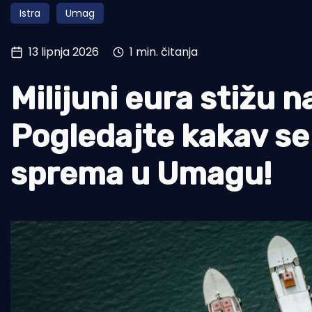
Istra
Umag
Pomorstvo
Ribolov
13 lipnja 2026
1 min. čitanja
Ekologija
Milijuni eura stižu n
Tradicija i kultura
Pogledajte kakav se
sprema u Umagu!