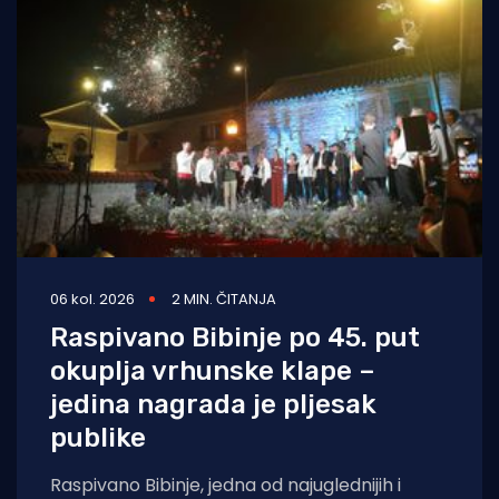
06 kol. 2026
2 MIN. ČITANJA
Raspivano Bibinje po 45. put
okuplja vrhunske klape –
jedina nagrada je pljesak
publike
Raspivano Bibinje, jedna od najuglednijih i