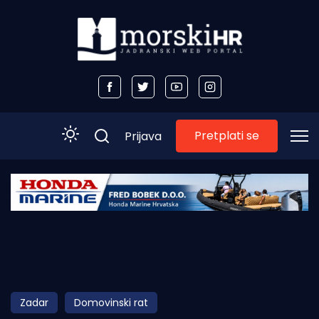
Pretplati se
Prijava
Početna
Morski plus
Morski TV
Obala
Zadar
Domovinski rat
Otoci