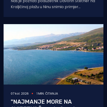
Naš je poznati poduzetnik Davorin Stetner na
Kraljičinoj plažu u Ninu snimio primjer
eklatantnog idiotizma, ekstremne gluposti,
neobranjive drskosti i
07 kol. 2026
1 MIN. ČITANJA
"NAJMANJE MORE NA