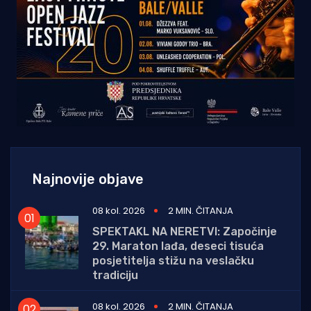
Najnovije objave
08 kol. 2026
2 MIN. ČITANJA
SPEKTAKL NA NERETVI: Započinje
29. Maraton lađa, deseci tisuća
posjetitelja stižu na veslačku
tradiciju
08 kol. 2026
2 MIN. ČITANJA