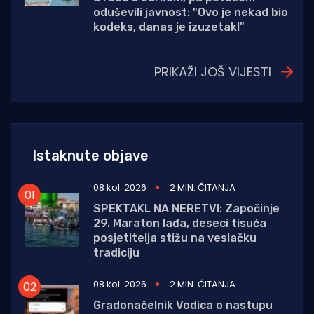
oduševili javnost: "Ovo je nekad bio
kodeks, danas je izuzetak!"
PRIKAŽI JOŠ VIJESTI
Istaknute objave
08 kol. 2026
2 MIN. ČITANJA
SPEKTAKL NA NERETVI: Započinje
29. Maraton lađa, deseci tisuća
posjetitelja stižu na veslačku
tradiciju
08 kol. 2026
2 MIN. ČITANJA
Gradonačelnik Vodica o nastupu