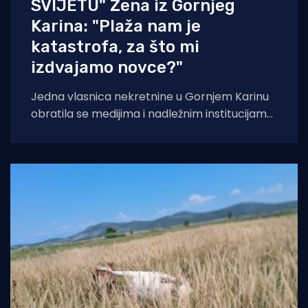
SVIJETU" Žena iz Gornjeg
Karina: "Plaža nam je
katastrofa, za što mi
izdvajamo novce?"
Jedna vlasnica nekretnine u Gornjem Karinu
obratila se medijima i nadležnim institucijama
otvorenim pismom u kojem iznosi niz kritika
na