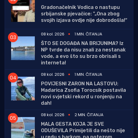
Gradonačelnik Vodica o nastupu
srbijanske pjevačice: "„Ona zbog
svojih izjava ovdje nije dobrodošla!“
08 kol. 2026
1 MIN. ČITANJA
ŠTO SE DOGAĐA NA BRIJUNIMA? Iz
NP tvrde da nisu znali za nestanak
vode, a evo što su brzo obrisali s
interneta!
08 kol. 2026
1 MIN. ČITANJA
POVIJESNI ZARON NA LASTOVU:
Mađarica Zsofia Torocsik postavila
novi svjetski rekord u ronjenju na
dah!
08 kol. 2026
2 MIN. ČITANJA
MALA GESTA KOJA JE SVE
ODUŠEVILA Primijetili da nešto nije
u redu s barkom, pa potezom