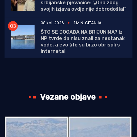
srbijanske pjevačice: "„Ona zbog
svojih izjava ovdje nije dobrodošla!“
08 kol. 2026
1 MIN. ČITANJA
ŠTO SE DOGAĐA NA BRIJUNIMA? Iz
NP tvrde da nisu znali za nestanak
vode, a evo što su brzo obrisali s
interneta!
Vezane objave