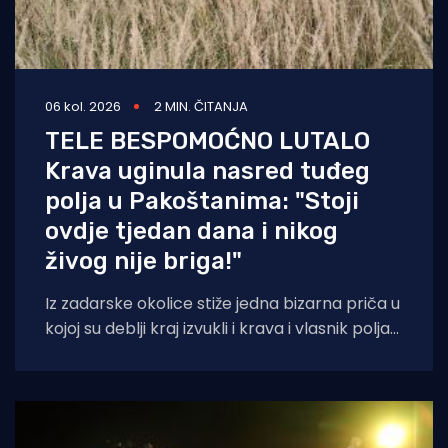
06 kol. 2026
2 MIN. ČITANJA
TELE BESPOMOĆNO LUTALO
Krava uginula nasred tuđeg
polja u Pakoštanima: "Stoji
ovdje tjedan dana i nikog
živog nije briga!"
Iz zadarske okolice stiže jedna bizarna priča u
kojoj su deblji kraj izvukli i krava i vlasnik polja
na kojem