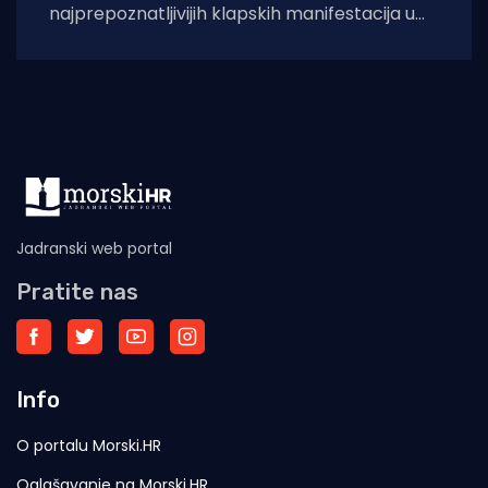
najprepoznatljivijih klapskih manifestacija u
Hrvatskoj, ove će godine doživjeti svoje 45.
izdanje. U subotu,
Jadranski web portal
Pratite nas
Info
O portalu Morski.HR
Oglašavanje na Morski.HR