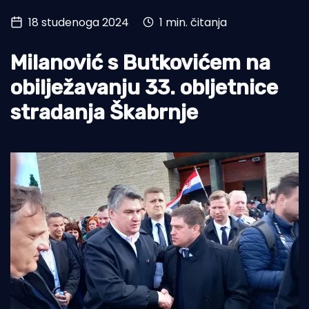
18 studenoga 2024
1 min. čitanja
Turizam i nautika
Pomorstvo
Milanović s Butkovićem na
Ribolov
obilježavanju 33. obljetnice
stradanja Škabrnje
Ekologija
Tradicija i kultura