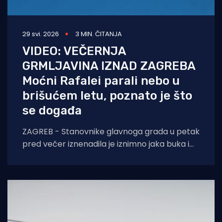
29 svi. 2026
3 MIN. ČITANJA
VIDEO: VEČERNJA
GRMLJAVINA IZNAD ZAGREBA
Moćni Rafalei parali nebo u
brišućem letu, poznato je što
se događa
ZAGREB - Stanovnike glavnoga grada u petak
pred večer iznenadila je iznimno jaka buka i
spektakularne zračne akrobacije. Riječ je o