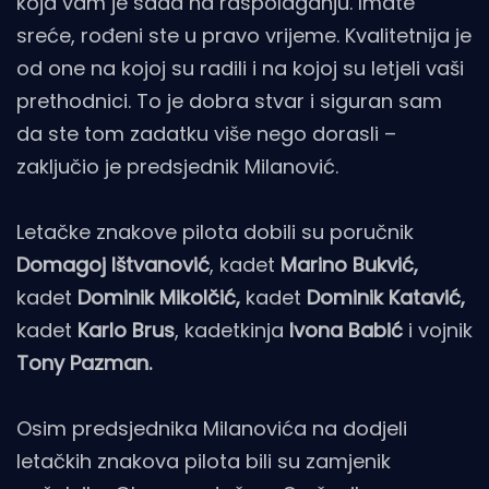
koja vam je sada na raspolaganju. Imate
sreće, rođeni ste u pravo vrijeme. Kvalitetnija je
od one na kojoj su radili i na kojoj su letjeli vaši
prethodnici. To je dobra stvar i siguran sam
da ste tom zadatku više nego dorasli –
zaključio je predsjednik Milanović.
Letačke znakove pilota dobili su poručnik
Domagoj Ištvanović
, kadet
Marino Bukvić,
kadet
Dominik Mikolčić,
kadet
Dominik Katavić,
kadet
Karlo Brus
, kadetkinja
Ivona Babić
i vojnik
Tony Pazman.
Osim predsjednika Milanovića na dodjeli
letačkih znakova pilota bili su zamjenik