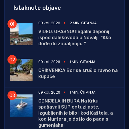
Istaknute objave
09 kol. 2026
2 MIN. ČITANJA
VIDEO: OPASNO! Ilegalni deponij
ispod dalekovoda u Novalji: "Ako
dođe do zapaljenja..."
09 kol. 2026
1 MIN. ČITANJA
CRIKVENICA Bor se srušio ravno na
kupače
09 kol. 2026
1 MIN. ČITANJA
ODNIJELA IH BURA Na Krku
spašavali SUP entuzijaste,
izgubljenih je bilo i kod Kaštela, a
kod Murtera je došlo do pada s
gumenjaka!