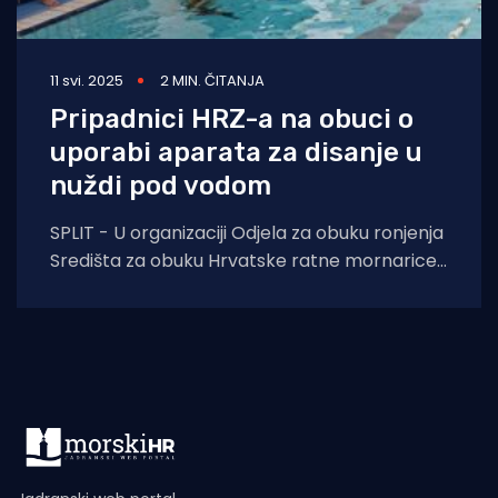
11 svi. 2025
2 MIN. ČITANJA
Pripadnici HRZ-a na obuci o
uporabi aparata za disanje u
nuždi pod vodom
SPLIT - U organizaciji Odjela za obuku ronjenja
Središta za obuku Hrvatske ratne mornarice
u Splitu, uspješno je provedena obuka
pripadnika