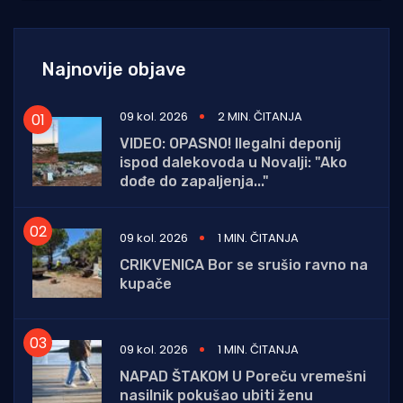
Najnovije objave
09 kol. 2026
2 MIN. ČITANJA
VIDEO: OPASNO! Ilegalni deponij
ispod dalekovoda u Novalji: "Ako
dođe do zapaljenja..."
09 kol. 2026
1 MIN. ČITANJA
CRIKVENICA Bor se srušio ravno na
kupače
09 kol. 2026
1 MIN. ČITANJA
NAPAD ŠTAKOM U Poreču vremešni
nasilnik pokušao ubiti ženu