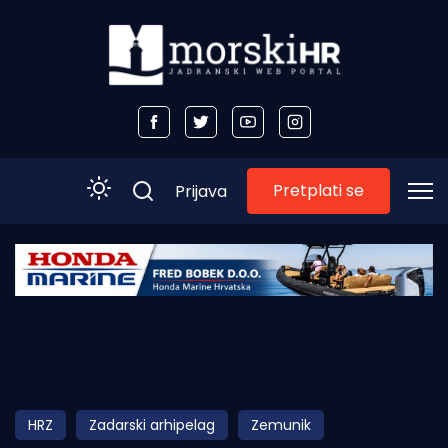
Pretplati se
Prijava
Početna
Morski plus
Morski TV
Obala
HRZ
Zadarski arhipelag
Zemunik
Otoci