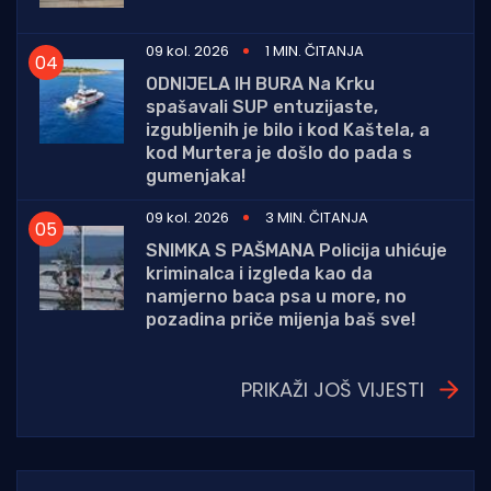
09 kol. 2026
1 MIN. ČITANJA
ODNIJELA IH BURA Na Krku
spašavali SUP entuzijaste,
izgubljenih je bilo i kod Kaštela, a
kod Murtera je došlo do pada s
gumenjaka!
09 kol. 2026
3 MIN. ČITANJA
SNIMKA S PAŠMANA Policija uhićuje
kriminalca i izgleda kao da
namjerno baca psa u more, no
pozadina priče mijenja baš sve!
PRIKAŽI JOŠ VIJESTI