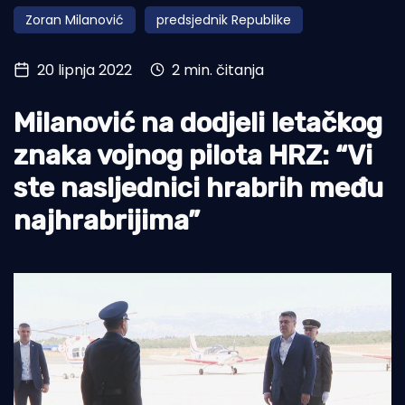
Zoran Milanović
predsjednik Republike
Turizam i nautika
Pomorstvo
20 lipnja 2022
2 min. čitanja
Ribolov
Milanović na dodjeli letačkog
Ekologija
znaka vojnog pilota HRZ: “Vi
Tradicija i kultura
ste nasljednici hrabrih među
najhrabrijima”