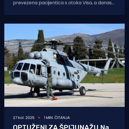
prevezena pacijentica s otoka Visa, a danas
pacijentica s otoka Korčule Piloti
27 kol. 2025
1 MIN. ČITANJA
OPTUŽENI ZA ŠPIJUNAŽU Na