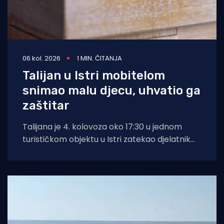
06 kol. 2026
1 MIN. ČITANJA
Talijan u Istri mobitelom
snimao malu djecu, uhvatio ga
zaštitar
Talijana je 4. kolovoza oko 17:30 u jednom
turističkom objektu u Istri zatekao djelatnik
zaštitarske tvrtke dok je mobitelom