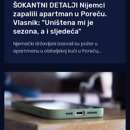
ŠOKANTNI DETALJI Nijemci
zapalili apartman u Poreču.
Vlasnik: "Uništena mi je
sezona, a i sljedeća"
Njemački državljani izazvali su požar u
apartmanu u obiteljskoj kući u Poreču,
pokazao je policijski očevid. U vatri je uništen