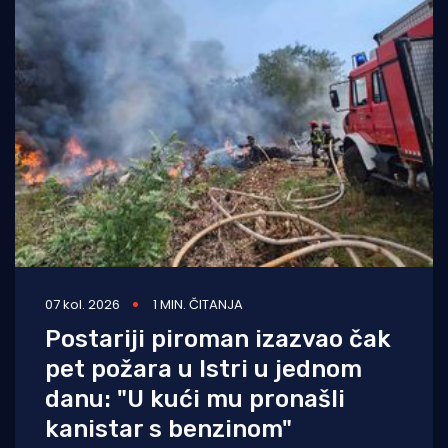
07 kol. 2026
1 MIN. ČITANJA
Postariji piroman izazvao čak
pet požara u Istri u jednom
danu: "U kući mu pronašli
kanistar s benzinom"