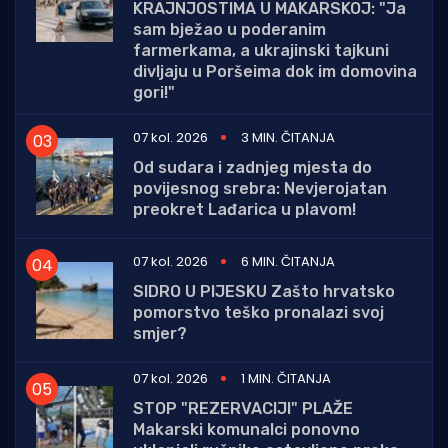
KRAJNJOSTIMA U MAKARSKOJ: "Ja
sam bježao u poderanim
farmerkama, a ukrajinski tajkuni
divljaju u Poršeima dok im domovina
gori!"
07 kol. 2026
3 MIN. ČITANJA
Od sudara i zadnjeg mjesta do
povijesnog srebra: Nevjerojatan
preokret Lađarica u plavom!
07 kol. 2026
6 MIN. ČITANJA
SIDRO U PIJESKU Zašto hrvatsko
pomorstvo teško pronalazi svoj
smjer?
07 kol. 2026
1 MIN. ČITANJA
STOP "REZERVACIJI" PLAŽE
Makarski komunalci ponovno