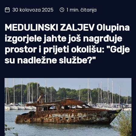
30 kolovoza 2025
1 min. čitanja
Turizam i nautika
Pomorstvo
MEDULINSKI ZALJEV Olupina
Ribolov
izgorjele jahte još nagrđuje
prostor i prijeti okolišu: "Gdje
Ekologija
su nadležne službe?"
Tradicija i kultura