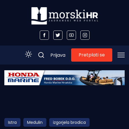
Pretplati se
Prijava
Početna
Morski plus
Morski TV
Obala
Istra
Medulin
izgorjela brodica
Otoci