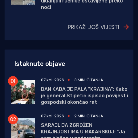
uklanjali ručnike ostavljene preko
noći
PRIKAŽI JOŠ VIJESTI
Istaknute objave
07 kol. 2026
3 MIN. ČITANJA
DAN KADA JE PALA "KRAJINA": Kako
je general Stipetić ispisao povijest i
gospodski okončao rat
07 kol. 2026
2 MIN. ČITANJA
SARAJLIJA ZGROŽEN
KRAJNJOSTIMA U MAKARSKOJ: "Ja