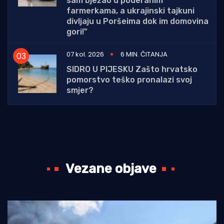
sam bježao u poderanim
farmerkama, a ukrajinski tajkuni
divljaju u Poršeima dok im domovina
gori!"
07 kol. 2026
6 MIN. ČITANJA
SIDRO U PIJESKU Zašto hrvatsko
pomorstvo teško pronalazi svoj
smjer?
Vezane objave