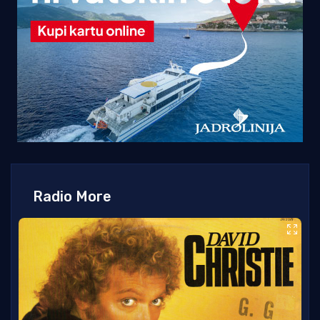
Radio More