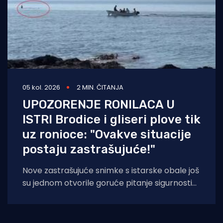
05 kol. 2026
2 MIN. ČITANJA
UPOZORENJE RONILACA U
ISTRI Brodice i gliseri plove tik
uz ronioce: "Ovakve situacije
postaju zastrašujuće!"
Nove zastrašujuće snimke s istarske obale još
su jednom otvorile goruće pitanje sigurnosti
na moru tijekom ljetnih mjeseci. Naime, duž