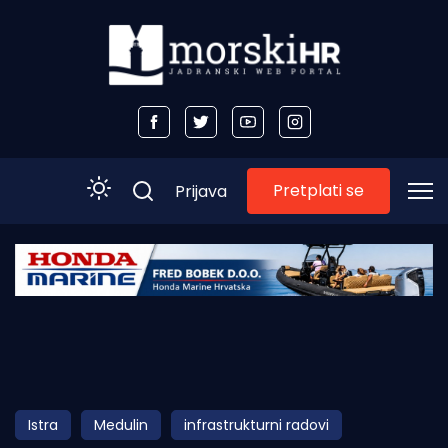
Pretplati se
Prijava
Početna
Morski plus
Morski TV
Obala
Istra
Medulin
infrastrukturni radovi
Otoci