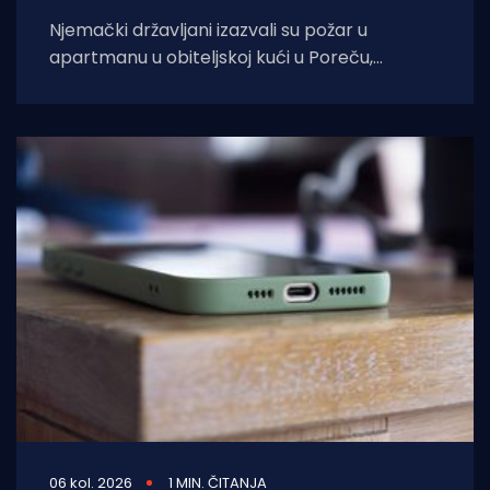
Njemački državljani izazvali su požar u
apartmanu u obiteljskoj kući u Poreču,
pokazao je policijski očevid. U vatri je uništen
06 kol. 2026
1 MIN. ČITANJA