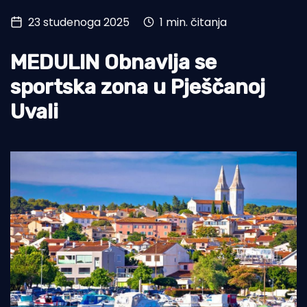
23 studenoga 2025
1 min. čitanja
Turizam i nautika
Pomorstvo
MEDULIN Obnavlja se
Ribolov
sportska zona u Pješčanoj
Uvali
Ekologija
Tradicija i kultura