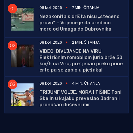
08 kol. 2026
7 MIN. ČITANJA
Nezakonita sidrišta nisu „stečeno
pravo“ – Vrijeme je da uredimo
more od Umaga do Dubrovnika
08 kol. 2026
2 MIN. ČITANJA
VIDEO: DIVLJANJE NA VIRU
Električnim romobilom jurio brže 50
km/h na Viru, pretjecao preko pune
crte pa se zabio u pješaka!
08 kol. 2026
4 MIN. ČITANJA
TRIJUMF VOLJE, MORA I TIŠINE Toni
Skelin u kajaku preveslao Jadran i
pronašao duševni mir