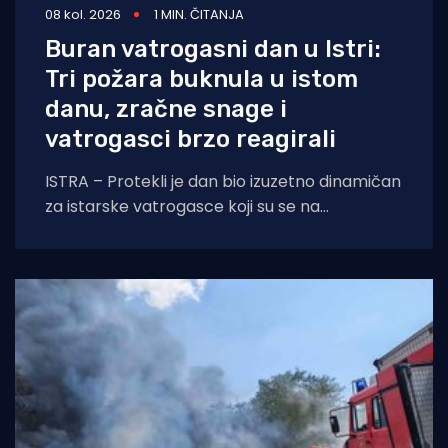
08 kol. 2026
1 MIN. ČITANJA
Buran vatrogasni dan u Istri:
Tri požara buknula u istom
danu, zračne snage i
vatrogasci brzo reagirali
ISTRA – Protekli je dan bio izuzetno dinamičan
za istarske vatrogasce koji su se na
otvorenom prostoru borili s tri požara,