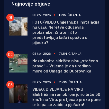
Najnovije objave
08 kol. 2026
1 MIN. ČITANJA
FOTO/VIDEO Umjetnička instalacija
na ušću Neretve oduševila
prolaznike: Znate li što
predstavljaju lađa i spužva u
pijesku?
08 kol. 2026
7 MIN. ČITANJA
Nezakonita sidrišta nisu „stečeno
pravo“ – Vrijeme je da uredimo
more od Umaga do Dubrovnika
08 kol. 2026
2 MIN. ČITANJA
VIDEO: DIVLJANJE NA VIRU
Električnim romobilom jurio brže 50
km/h na Viru, pretjecao preko pune
crte pa se zabio u pješaka!