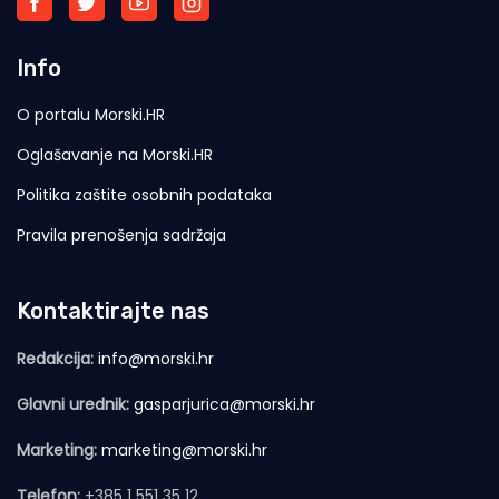
Info
O portalu Morski.HR
Oglašavanje na Morski.HR
Politika zaštite osobnih podataka
Pravila prenošenja sadržaja
Kontaktirajte nas
Redakcija:
info@morski.hr
Glavni urednik:
gasparjurica@morski.hr
Marketing:
marketing@morski.hr
Telefon:
+385 1 551 35 12