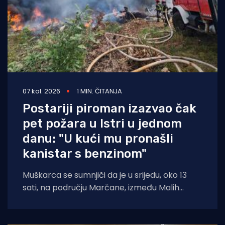
07 kol. 2026
1 MIN. ČITANJA
Postariji piroman izazvao čak
pet požara u Istri u jednom
danu: "U kući mu pronašli
kanistar s benzinom"
Muškarca se sumnjiči da je u srijedu, oko 13
sati, na području Marčane, između Malih
Vareški i Krnice, izazvao požar