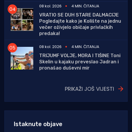
08 kol. 2026
4 MIN. ČITANJA
VRATIO SE DUH STARE DALMACIJE
Pogledajte kako je Kolište na jednu
večer oživjelo običaje privlačkih
predaka!
08 kol. 2026
4 MIN. ČITANJA
TRIJUMF VOLJE, MORA I TIŠINE Toni
Skelin u kajaku preveslao Jadran i
pronašao duševni mir
PRIKAŽI JOŠ VIJESTI
Istaknute objave