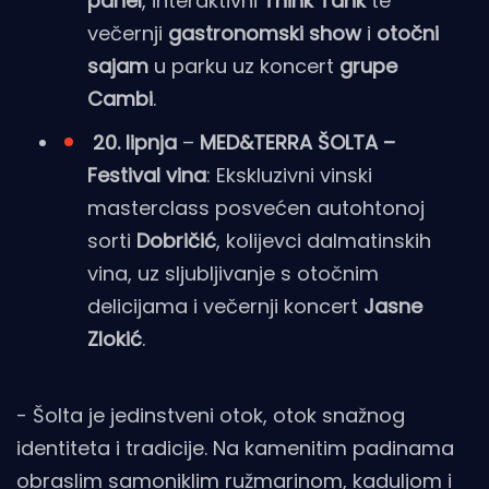
panel
, interaktivni
Think Tank
te
večernji
gastronomski show
i
otočni
sajam
u parku uz koncert
grupe
Cambi
.
20. lipnja
–
MED&TERRA ŠOLTA –
Festival vina
: Ekskluzivni vinski
masterclass posvećen autohtonoj
sorti
Dobričić
, kolijevci dalmatinskih
vina, uz sljubljivanje s otočnim
delicijama i večernji koncert
Jasne
Zlokić
.
- Šolta je jedinstveni otok, otok snažnog
identiteta i tradicije. Na kamenitim padinama
obraslim samoniklim ružmarinom, kaduljom i