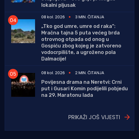
lokalni pljusak
08 kol. 2026
3 MIN. ČITANJA
„Tko god umre, umre od raka”:
Mračna tajna 5 puta većeg brda
otrovnog otpada od onog u
Gospiću zbog kojeg je zatvoreno
vodocrpilište, a ugroženo pola
Dalmacije!
08 kol. 2026
2 MIN. ČITANJA
Povijesna drama na Neretvi: Crni
put i Gusari Komin podijelili pobjedu
na 29. Maratonu lađa
PRIKAŽI JOŠ VIJESTI