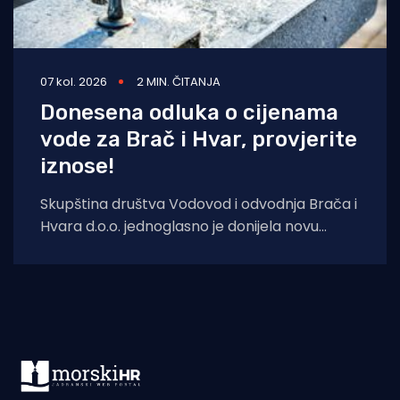
07 kol. 2026
2 MIN. ČITANJA
Donesena odluka o cijenama
vode za Brač i Hvar, provjerite
iznose!
Skupština društva Vodovod i odvodnja Brača i
Hvara d.o.o. jednoglasno je donijela novu
Odluku o cijeni vodnih usluga