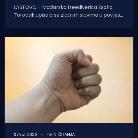
LASTOVO – Mađarska freediverica Zsofia
Torocsik upisala se zlatnim slovima u povijest
ronjenja na dah. Na prestižnom natjecanju
AIDA Lastovo Super
07 kol. 2026
1 MIN. ČITANJA