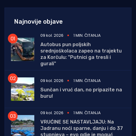
Najnovije objave
09 kol. 2026
1 MIN. ČITANJA
Autobus pun poljskih
srednjoškolaca zapeo na trajektu
za Korčulu: "Putnici ga tresli i
gurali"
09 kol. 2026
1 MIN. ČITANJA
Sunčan i vruć dan, no pripazite na
buru!
09 kol. 2026
1 MIN. ČITANJA
VRUĆINE SE NASTAVLJAJU: Na
Jadranu noći sparne, danju i do 37
stupnjeva – evo gdje je moguć