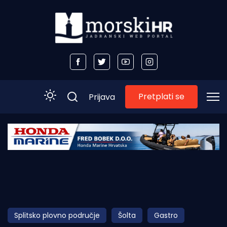
Pretplati se
Prijava
Početna
Morski plus
Morski TV
Obala
Splitsko plovno područje
Šolta
Gastro
Otoci