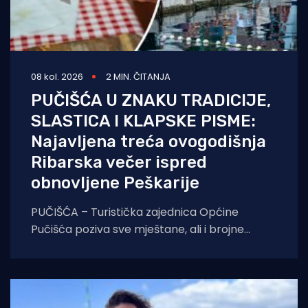
08 kol. 2026
2 MIN. ČITANJA
PUČIŠĆA U ZNAKU TRADICIJE,
SLASTICA I KLAPSKE PISME:
Najavljena treća ovogodišnja
Ribarska večer ispred
obnovljene Peškarije
PUČIŠĆA – Turistička zajednica Općine
Pučišća poziva sve mještane, ali i brojne
goste koji borave na otoku Braču, na treću
ovogodišnju