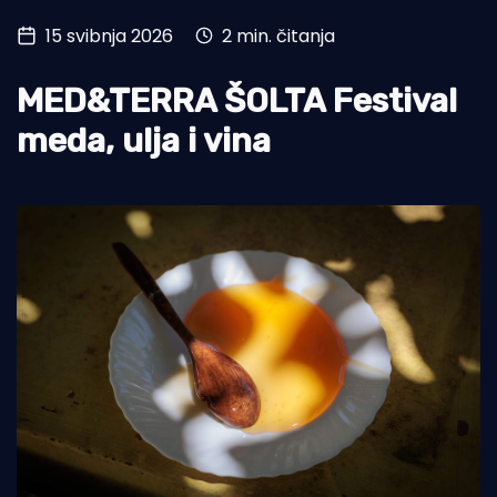
15 svibnja 2026
2 min. čitanja
Turizam i nautika
Pomorstvo
MED&TERRA ŠOLTA Festival
Ribolov
meda, ulja i vina
Ekologija
Tradicija i kultura