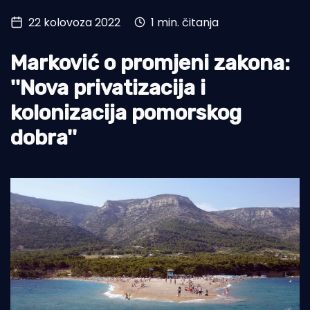
22 kolovoza 2022
1 min. čitanja
Turizam i nautika
Pomorstvo
Marković o promjeni zakona:
Ribolov
''Nova privatizacija i
kolonizacija pomorskog
Ekologija
dobra''
Tradicija i kultura