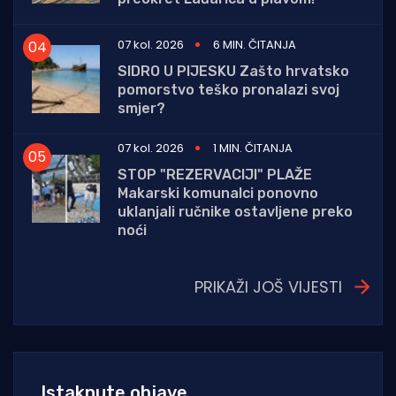
07 kol. 2026
6 MIN. ČITANJA
SIDRO U PIJESKU Zašto hrvatsko
pomorstvo teško pronalazi svoj
smjer?
07 kol. 2026
1 MIN. ČITANJA
STOP "REZERVACIJI" PLAŽE
Makarski komunalci ponovno
uklanjali ručnike ostavljene preko
noći
PRIKAŽI JOŠ VIJESTI
Istaknute objave