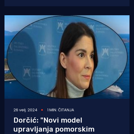
Republici Hrvatskoj. Od 4. lipnja 2025.
26 velj. 2024
1 MIN. ČITANJA
Dorčić: "Novi model
upravljanja pomorskim