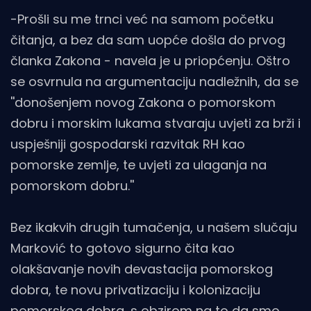
-Prošli su me trnci već na samom početku
čitanja, a bez da sam uopće došla do prvog
članka Zakona - navela je u priopćenju. Oštro
se osvrnula na argumentaciju nadležnih, da se
''donošenjem novog Zakona o pomorskom
dobru i morskim lukama stvaraju uvjeti za brži i
uspješniji gospodarski razvitak RH kao
pomorske zemlje, te uvjeti za ulaganja na
pomorskom dobru.''
Bez ikakvih drugih tumačenja, u našem slučaju
Marković to gotovo sigurno čita kao
olakšavanje novih devastacija pomorskog
dobra, te novu privatizaciju i kolonizaciju
pomorskog dobra, s obzirom na to da smo