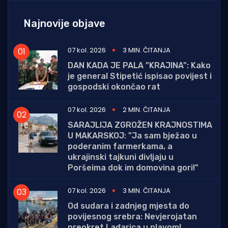
Najnovije objave
07 kol. 2026
3 MIN. ČITANJA
DAN KADA JE PALA "KRAJINA": Kako
je general Stipetić ispisao povijest i
gospodski okončao rat
07 kol. 2026
2 MIN. ČITANJA
SARAJLIJA ZGROŽEN KRAJNOSTIMA
U MAKARSKOJ: "Ja sam bježao u
poderanim farmerkama, a
ukrajinski tajkuni divljaju u
Poršeima dok im domovina gori!"
07 kol. 2026
3 MIN. ČITANJA
Od sudara i zadnjeg mjesta do
povijesnog srebra: Nevjerojatan
preokret Lađarica u plavom!