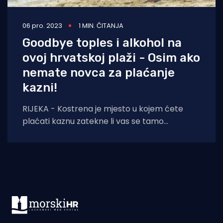
06 pro. 2023
1 MIN. ČITANJA
Goodbye toples i alkohol na
ovoj hrvatskoj plaži - Osim ako
nemate novca za plaćanje
kazni!
RIJEKA - Kostrena je mjesto u kojem ćete
plaćati kaznu zatekne li vas se tamo
sljedećeg ljeta bez dijela kupaćeg kostima.