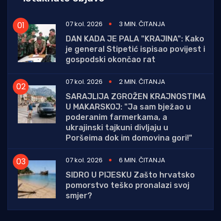
07 kol. 2026
3 MIN. ČITANJA
DAN KADA JE PALA "KRAJINA": Kako
je general Stipetić ispisao povijest i
gospodski okončao rat
07 kol. 2026
2 MIN. ČITANJA
SARAJLIJA ZGROŽEN KRAJNOSTIMA
U MAKARSKOJ: "Ja sam bježao u
poderanim farmerkama, a
ukrajinski tajkuni divljaju u
Poršeima dok im domovina gori!"
07 kol. 2026
6 MIN. ČITANJA
SIDRO U PIJESKU Zašto hrvatsko
pomorstvo teško pronalazi svoj
smjer?