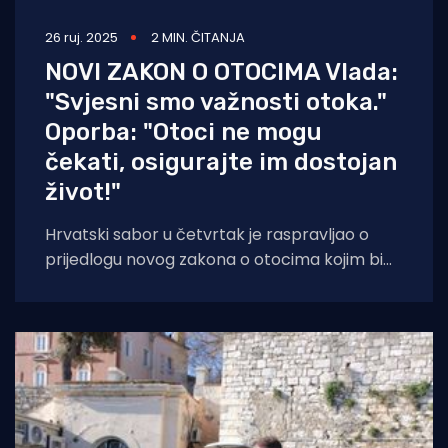
26 ruj. 2025
2 MIN. ČITANJA
NOVI ZAKON O OTOCIMA Vlada:
"Svjesni smo važnosti otoka."
Oporba: "Otoci ne mogu
čekati, osigurajte im dostojan
život!"
Hrvatski sabor u četvrtak je raspravljao o
prijedlogu novog zakona o otocima kojim bi
se trebao unaprijediti život otočana, njih