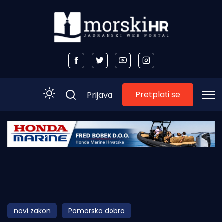
Pretplati se
Prijava
Početna
Morski plus
Morski TV
Obala
novi zakon
Pomorsko dobro
Otoci