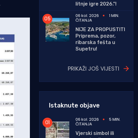
.
litnje igre 2026.”!
06 kol. 2026
1 MIN.
ČITANJA
NIJE ZA PROPUSTITI
Priprema, pozor,
ribarska fešta u
Supetru!
PRIKAŽI JOŠ VIJESTI
Istaknute objave
06 kol. 2026
5 MIN.
ČITANJA
Vjerski simbol ili