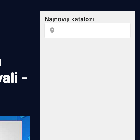
a
ali -