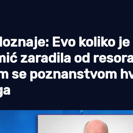
doznaje: Evo koliko je
ić zaradila od resor
im se poznanstvom hv
ga