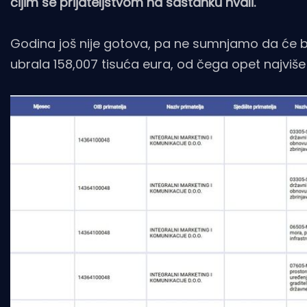
čijim se prijateljstvom na sastanku hvali.
Godina još nije gotova, pa ne sumnjamo da će bit
ubrala 158,007 tisuća eura, od čega opet najviše