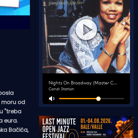
posla
a moru od
u "treba
a eura.
nka Bačića,