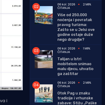
06 kol. 2026
2 MIN.
ČITANJA
Više od 250.000
noćenja i povratak
pravog turizma:
Zašto se u Jelsi ove
godine ostaje duže
nego drugdje?
06 kol. 2026
1 MIN.
ČITANJA
Talijan u Istri
mobitelom snimao
malu djecu, uhvatio
ga zaštitar
06 kol. 2026
2 MIN.
ČITANJA
Otok Pag u znaku
tradicije i vrhunske
va i
zabave: Stižu „Paške