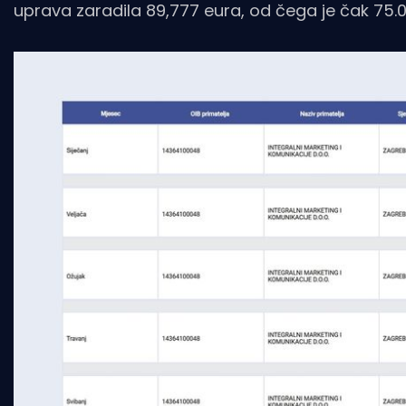
uprava zaradila 89,777 eura, od čega je čak 75.0