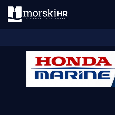
Početna
Morski plus
Morski TV
Obala
Otoci
Turizam i nautika