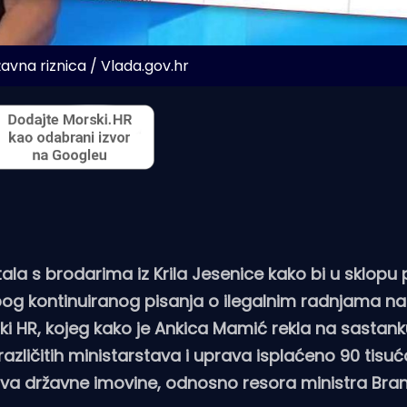
žavna riznica / Vlada.gov.hr
ala s brodarima iz Krila Jesenice kako bi u sklopu 
zbog kontinuiranog pisanja o ilegalnim radnjama n
ki HR, kojeg kako je Ankica Mamić rekla na sastank
različitih ministarstava i uprava isplaćeno 90 tisuć
rstva državne imovine, odnosno resora ministra Bra