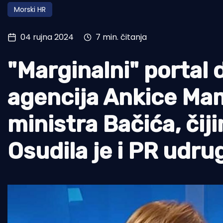
Morski HR
Pomorstvo
Ribolov
04 rujna 2024
7 min. čitanja
Ekologija
"Marginalni" portal 
Tradicija i kultura
agencija Ankice Mam
ministra Bačića, čij
Osudila je i PR udru