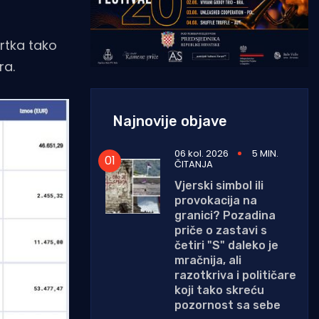
rtka tako
ra.
Najnovije objave
06 kol. 2026
5 MIN.
ČITANJA
Vjerski simbol ili
provokacija na
granici? Pozadina
priče o zastavi s
četiri "S" daleko je
mračnija, ali
razotkriva i političare
koji tako skreću
pozornost sa sebe