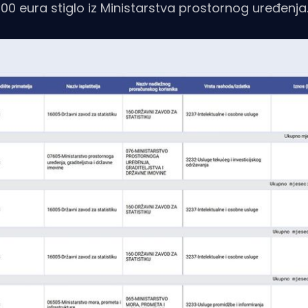
00 eura stiglo iz Ministarstva prostornog uređenja