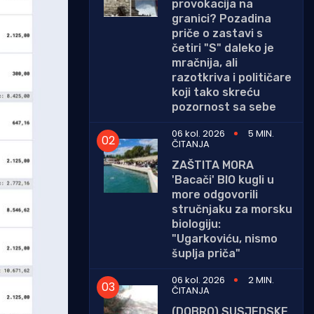
provokacija na
granici? Pozadina
priče o zastavi s
četiri "S" daleko je
mračnija, ali
razotkriva i političare
koji tako skreću
pozornost sa sebe
06 kol. 2026
5 MIN.
ČITANJA
ZAŠTITA MORA
'Bacači' BIO kugli u
more odgovorili
stručnjaku za morsku
biologiju:
"Ugarkoviću, nismo
šuplja priča"
06 kol. 2026
2 MIN.
ČITANJA
(DOBRO) SUSJEDSKE