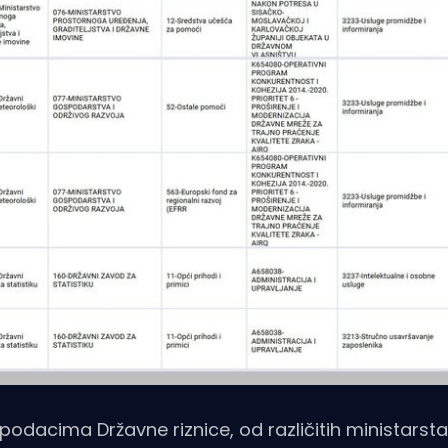
podacima Državne riznice, od različitih ministarsta