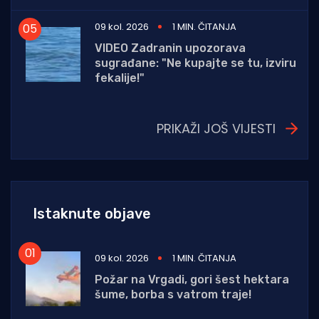
09 kol. 2026
1 MIN. ČITANJA
VIDEO Zadranin upozorava
sugrađane: "Ne kupajte se tu, izviru
fekalije!"
PRIKAŽI JOŠ VIJESTI
Istaknute objave
09 kol. 2026
1 MIN. ČITANJA
Požar na Vrgadi, gori šest hektara
šume, borba s vatrom traje!