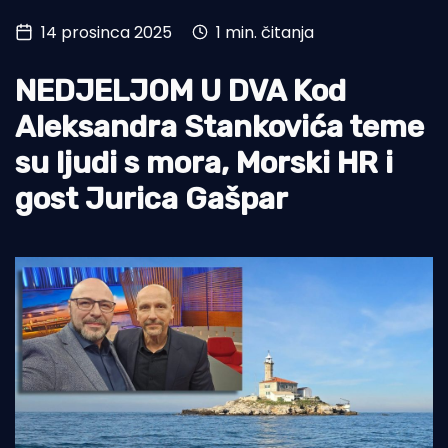
14 prosinca 2025
1 min. čitanja
Turizam i nautika
Pomorstvo
NEDJELJOM U DVA Kod
Ribolov
Aleksandra Stankovića teme
su ljudi s mora, Morski HR i
Ekologija
gost Jurica Gašpar
Tradicija i kultura