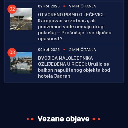
09 kol. 2026
9 MIN. ČITANJA
OTVORENO PISMO O LEĆEVICI:
Karepovac se zatvara, ali
podzemne vode nemaju drugi
pokušaj — Prešućuje li se ključna
opasnost?
09 kol. 2026
2 MIN. ČITANJA
DVOJICA MALOLJETNIKA
OZLIJEĐENA U RIJECI: Urušio se
balkon napuštenog objekta kod
hotela Jadran
Vezane objave