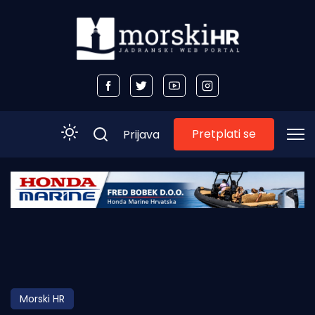
Pretplati se
Prijava
Početna
Morski plus
Morski TV
Obala
Morski HR
Otoci