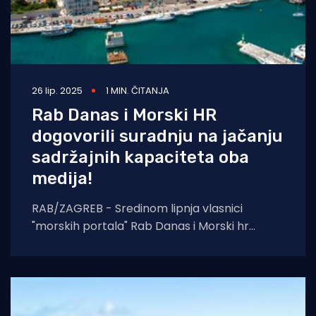
26 lip. 2025
1 MIN. ČITANJA
Rab Danas i Morski HR
dogovorili suradnju na jačanju
sadržajnih kapaciteta oba
medija!
RAB/ZAGREB - Sredinom lipnja vlasnici
"morskih portala" Rab Danas i Morski hr
dogovorili su suradnju koja će se