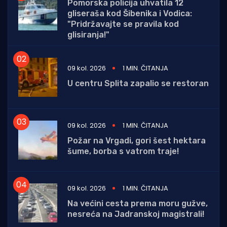
Pomorska policija uhvatila 12
gliseraša kod Šibenika i Vodica:
"Pridržavajte se pravila kod
glisiranja!"
09 kol. 2026
1 MIN. ČITANJA
U centru Splita zapalio se restoran
09 kol. 2026
1 MIN. ČITANJA
Požar na Vrgadi, gori šest hektara
šume, borba s vatrom traje!
09 kol. 2026
1 MIN. ČITANJA
Na većini cesta prema moru gužve,
nesreća na Jadranskoj magistrali!