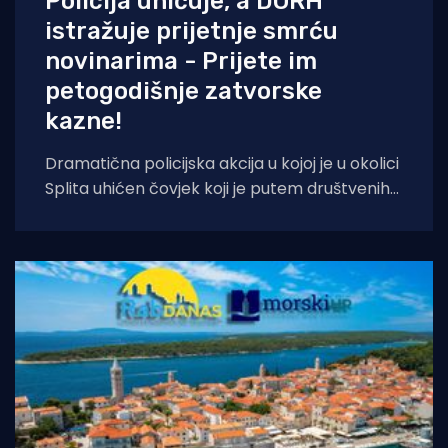
Policija uhićuje, a DORH
istražuje prijetnje smrću
novinarima - Prijete im
petogodišnje zatvorske
kazne!
Dramatična policijska akcija u kojoj je u okolici
Splita uhićen čovjek koji je putem društvenih
mreža pozvao na ubojstvo novinara,