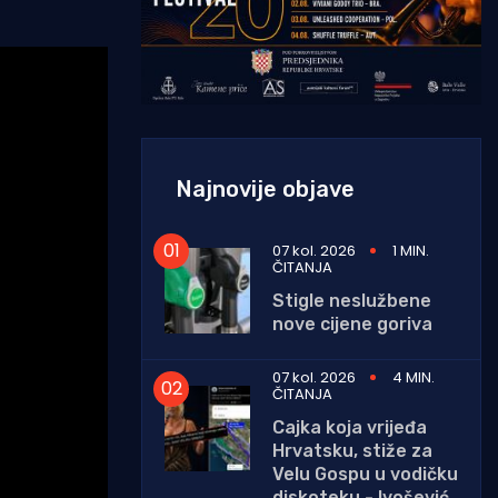
Najnovije objave
07 kol. 2026
1 MIN.
ČITANJA
Stigle neslužbene
nove cijene goriva
07 kol. 2026
4 MIN.
ČITANJA
Cajka koja vrijeđa
Hrvatsku, stiže za
Velu Gospu u vodičku
diskoteku - Ivošević