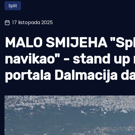
Split
Pomorstvo
Ribolov
17 listopada 2025
Ekologija
MALO SMIJEHA "Split 
Tradicija i kultura
navikao" - stand up
portala Dalmacija d