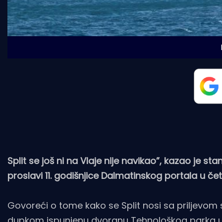
Split se još ni na Vlaje nije navikao”, kazao je
proslavi 11. godišnjice Dalmatinskog portala u če
Govoreći o tome kako se Split nosi sa priljevom s
dupkom ispunjenu dvoranu Tehnološkog parka u