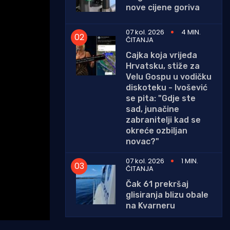
nove cijene goriva
07 kol. 2026
4 MIN.
ČITANJA
Cajka koja vrijeđa
Hrvatsku, stiže za
Velu Gospu u vodičku
diskoteku - Ivošević
se pita: "Gdje ste
sad, junačine
zabranitelji kad se
okreće ozbiljan
novac?"
07 kol. 2026
1 MIN.
ČITANJA
Čak 61 prekršaj
glisiranja blizu obale
na Kvarneru