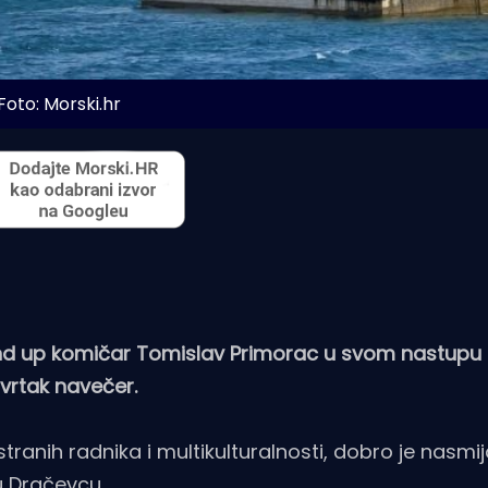
Foto: Morski.hr
 stand up komičar Tomislav Primorac u svom nastupu
tvrtak navečer.
tranih radnika i multikulturalnosti, dobro je nasmi
 Dračevcu.