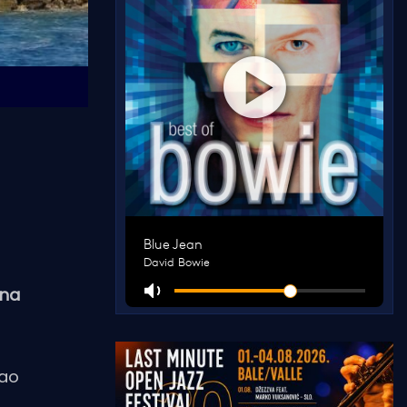
 na
jao