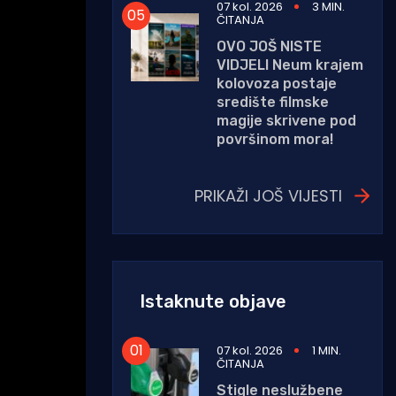
07 kol. 2026
3 MIN.
ČITANJA
OVO JOŠ NISTE
VIDJELI Neum krajem
kolovoza postaje
središte filmske
magije skrivene pod
površinom mora!
PRIKAŽI JOŠ VIJESTI
Istaknute objave
07 kol. 2026
1 MIN.
ČITANJA
Stigle neslužbene