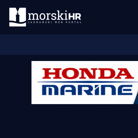
Početna
Morski plus
Morski TV
Obala
Otoci
Turizam i nautika