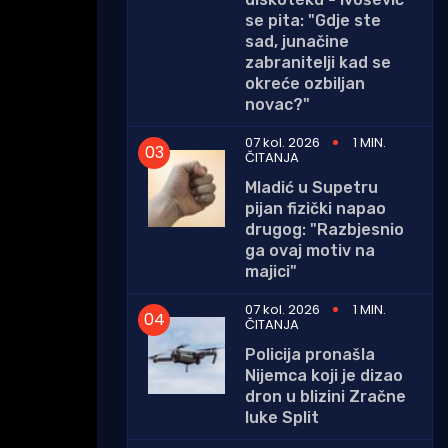
se pita: "Gdje ste
sad, junačine
zabranitelji kad se
okreće ozbiljan
novac?"
07 kol. 2026
1 MIN.
ČITANJA
Mladić u Supetru
pijan fizički napao
drugog: "Razbjesnio
ga ovaj motiv na
majici"
07 kol. 2026
1 MIN.
ČITANJA
Policija pronašla
Nijemca koji je dizao
dron u blizini Zračne
luke Split