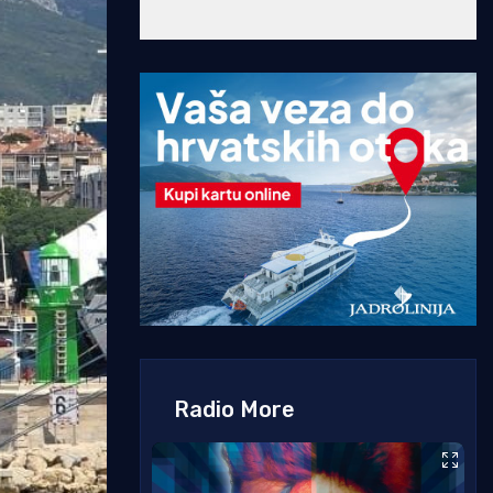
Radio More