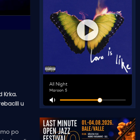
d Krka.
ebacili u
 smo po