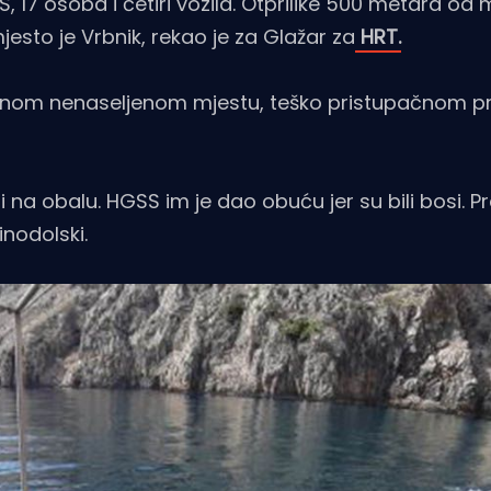
S, 17 osoba i četiri vozila. Otprilike 500 metara od
jesto je Vrbnik, rekao je za Glažar za
HRT.
jednom nenaseljenom mjestu, teško pristupačnom pr
 na obalu. HGSS im je dao obuću jer su bili bosi. Pr
inodolski.