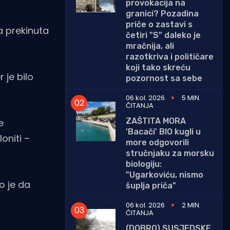
provokacija na
granici? Pozadina
priče o zastavi s
a prekinuta
četiri "S" daleko je
mračnija, ali
razotkriva i političare
koji tako skreću
 je bilo
pozornost sa sebe
06 kol. 2026
5 MIN.
ČITANJA
ZAŠTITA MORA
e
'Bacači' BIO kugli u
oniti –
more odgovorili
stručnjaku za morsku
biologiju:
"Ugarkoviću, nismo
o je da
šuplja priča"
06 kol. 2026
2 MIN.
ČITANJA
(DOBRO) SUSJEDSKE