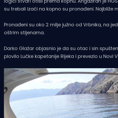
logici stvari otišli prema kopnu. Angažiran je HGS
su trebali izaći na kopno su pronađeni. Najbliže m
Pronađeni su oko 2 milje južno od Vrbnika, na 
oštrim stijenama.
Darko Glažar objasnio je da su otac i sin spušteni
plovilo Lučke kapetanije Rijeka i prevezlo u Novi V