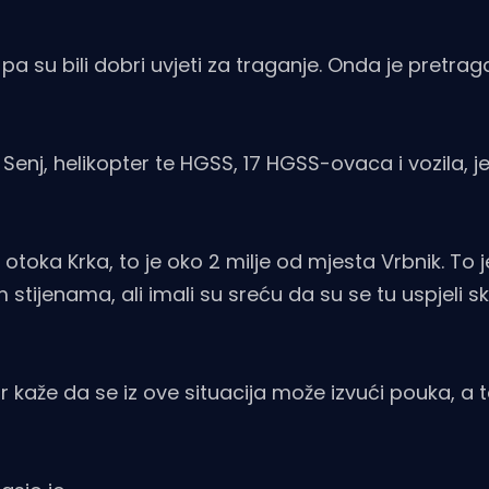
pa su bili dobri uvjeti za traganje. Onda je pretrag
Senj, helikopter te HGSS, 17 HGSS-ovaca i vozila, jer
otoka Krka, to je oko 2 milje od mjesta Vrbnik. To j
tijenama, ali imali su sreću da su se tu uspjeli skl
 kaže da se iz ove situacija može izvući pouka, a t