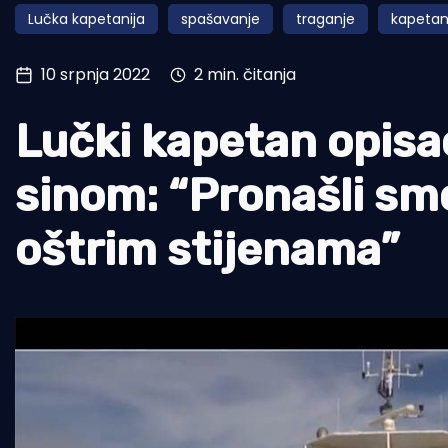
Lučka kapetanija
spašavanje
traganje
kapeta
Pomorstvo
Ribolov
10 srpnja 2022
2 min. čitanja
Ekologija
Lučki kapetan opisa
Tradicija i kultura
sinom: “Pronašli smo
oštrim stijenama”