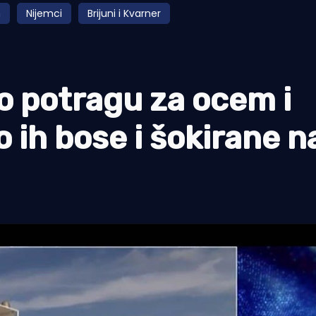
n
Nijemci
Brijuni i Kvarner
o potragu za ocem i
 ih bose i šokirane n