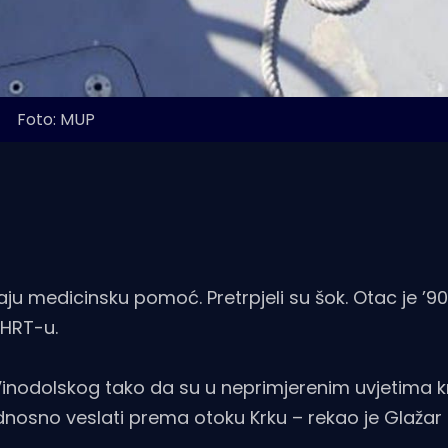
Foto: MUP
ju medicinsku pomoć. Pretrpjeli su šok. Otac je ’90
 HRT-u.
 Vinodolskog tako da su u neprimjerenim uvjetima k
odnosno veslati prema otoku Krku – rekao je Glažar