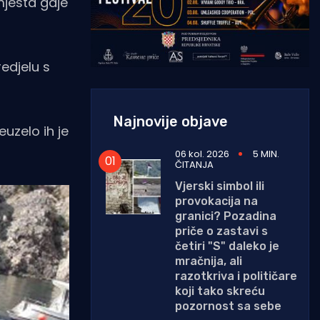
 mjesta gdje
edjelu s
Najnovije objave
euzelo ih je
06 kol. 2026
5 MIN.
ČITANJA
Vjerski simbol ili
provokacija na
granici? Pozadina
priče o zastavi s
četiri "S" daleko je
mračnija, ali
razotkriva i političare
koji tako skreću
pozornost sa sebe