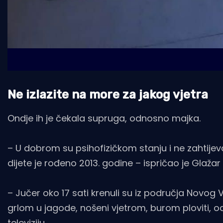
Ne izlazite na more za jakog vjetra
Ondje ih je čekala supruga, odnosno majka.
– U dobrom su psihofizičkom stanju i ne zahtijeva
dijete je rođeno 2013. godine – ispričao je Glažar
– Jučer oko 17 sati krenuli su iz područja Novog
grlom u jagode, nošeni vjetrom, burom ploviti, 
televiziju
.