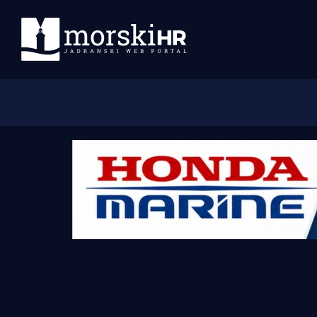
Početna
Morski plus
Morski TV
Obala
Otoci
Turizam i nautika