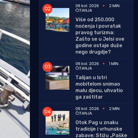
06 kol. 2026
2 MIN.
ČITANJA
Više od 250.000
noćenja i povratak
pravog turizma:
Zašto se u Jelsi ove
godine ostaje duže
nego drugdje?
06 kol. 2026
1 MIN.
ČITANJA
Talijan u Istri
mobitelom snimao
malu djecu, uhvatio
ga zaštitar
06 kol. 2026
2 MIN.
ČITANJA
Otok Pag u znaku
tradicije i vrhunske
zabave: Stižu „Paške