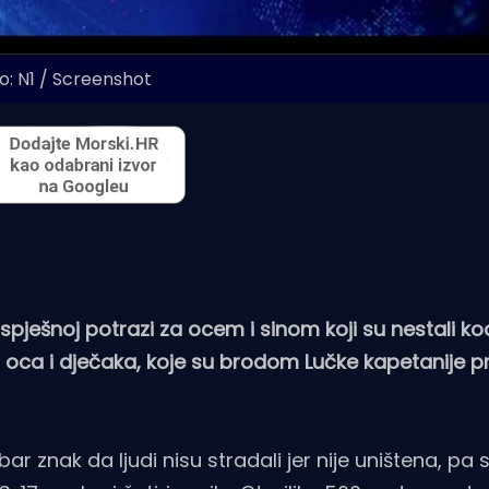
o: N1 / Screenshot
pješnoj potrazi za ocem i sinom koji su nestali ko
i oca i dječaka, koje su brodom Lučke kapetanije pr
r znak da ljudi nisu stradali jer nije uništena, pa