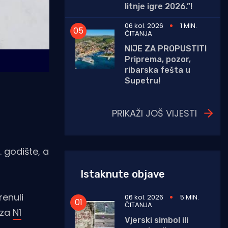
litnje igre 2026.”!
06 kol. 2026
1 MIN.
ČITANJA
NIJE ZA PROPUSTITI
Priprema, pozor,
ribarska fešta u
Supetru!
PRIKAŽI JOŠ VIJESTI
. godište, a
Istaknute objave
renuli
06 kol. 2026
5 MIN.
ČITANJA
 za
N1
Vjerski simbol ili