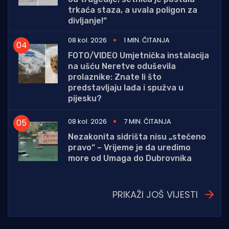
trkaća staza, a uvala poligon za
divljanje!“
08 kol. 2026
1 MIN. ČITANJA
FOTO/VIDEO Umjetnička instalacija
na ušću Neretve oduševila
prolaznike: Znate li što
predstavljaju lađa i spužva u
pijesku?
08 kol. 2026
7 MIN. ČITANJA
Nezakonita sidrišta nisu „stečeno
pravo“ – Vrijeme je da uredimo
more od Umaga do Dubrovnika
PRIKAŽI JOŠ VIJESTI