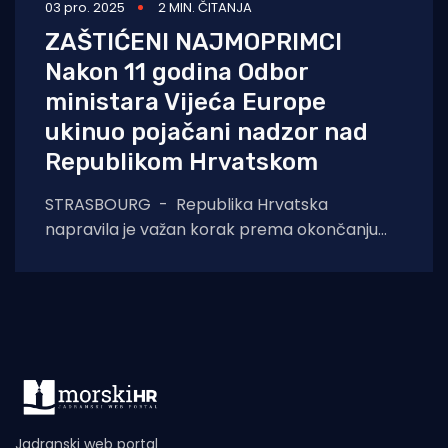
03 pro. 2025
2 MIN. ČITANJA
ZAŠTIĆENI NAJMOPRIMCI
Nakon 11 godina Odbor
ministara Vijeća Europe
ukinuo pojačani nadzor nad
Republikom Hrvatskom
STRASBOURG - Republika Hrvatska
napravila je važan korak prema okončanju
dugogodišnjeg međunarodnog nadzora nad
izvršenjem presuda Europskog suda za
ljudska prava
Jadranski web portal