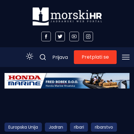
Pretplati se
Prijava
Početna
Morski plus
Morski TV
Obala
Europska Unija
Jadran
ribari
ribarstvo
Otoci