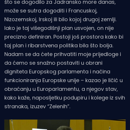
što se dogodilo za Jadransko more danas,
može se sutra dogoditi i Francuskoj,
Nizozemskoj, Irskoj ili bilo kojoj drugoj zemlji.
Iako je taj višegodišnji plan usvojen, on nije
precizno definiran. Postoji još prostora kako bi
taj plan i ribarstvena politika bila što bolja.
Nadam se da ćete prihvatiti moje prijedloge i
da ćemo se snažno postaviti u obrani
digniteta Europskog parlamenta i načina
funkcioniranja Europske unije – kazao je Ilčić u
obraćanju u Europarlamentu, a njegov stav,
kako kaže, naposljetku podupiru i kolege iz svih
stranaka, izuzev “Zelenih”.