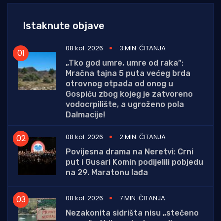
Istaknute objave
08 kol. 2026
3 MIN. ČITANJA
„Tko god umre, umre od raka”:
Mračna tajna 5 puta većeg brda
otrovnog otpada od onog u
Gospiću zbog kojeg je zatvoreno
vodocrpilište, a ugroženo pola
Dalmacije!
08 kol. 2026
2 MIN. ČITANJA
Povijesna drama na Neretvi: Crni
put i Gusari Komin podijelili pobjedu
na 29. Maratonu lađa
08 kol. 2026
7 MIN. ČITANJA
Nezakonita sidrišta nisu „stečeno