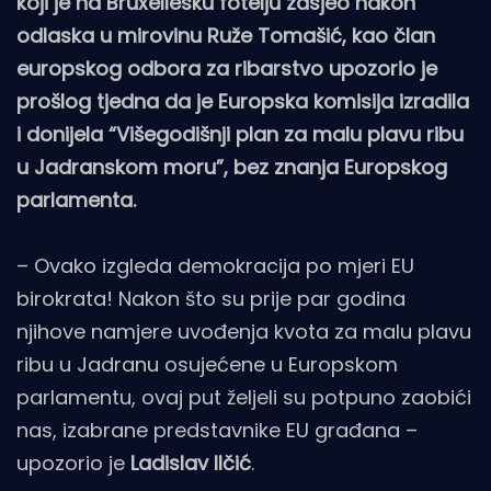
koji je na Bruxellesku fotelju zasjeo nakon
odlaska u mirovinu Ruže Tomašić, kao član
europskog odbora za ribarstvo upozorio je
prošlog tjedna da je Europska komisija izradila
i donijela “Višegodišnji plan za malu plavu ribu
u Jadranskom moru”, bez znanja Europskog
parlamenta.
– Ovako izgleda demokracija po mjeri EU
birokrata! Nakon što su prije par godina
njihove namjere uvođenja kvota za malu plavu
ribu u Jadranu osujećene u Europskom
parlamentu, ovaj put željeli su potpuno zaobići
nas, izabrane predstavnike EU građana –
upozorio je
Ladislav Ilčić
.