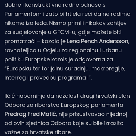
dobre i konstruktivne radne odnose s
Parlamentom i zato bi htjela reći da ne radimo
nikome iza leđa. Nismo primili nikakav zahtjev
za sudjelovanje u GFCM-u, gdje možete biti
promatrači – kazala je
Lena Pench Andersson
,
ravnateljica u Odjelu za regionalnu i urbanu
politiku Europske komisije odgovorna za
“Europsku teritorijalnu suradnju, makroregije,
Interreg i provedbu programa I”.
Ilčić napominje da nažalost drugi hrvatski član
Odbora za ribarstvo Europskog parlamenta
Predrag Fred Matić
, nije prisustvovao nijednoj
od ovih sjednica Odbora koje su bile izrazito
važne za hrvatske ribare.