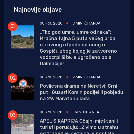
Najnovije objave
08 kol. 2026
3 MIN. ČITANJA
„Tko god umre, umre od raka”:
Mračna tajna 5 puta većeg brda
otrovnog otpada od onog u
Gospiću zbog kojeg je zatvoreno
vodocrpilište, a ugroženo pola
Dalmacije!
08 kol. 2026
2 MIN. ČITANJA
Povijesna drama na Neretvi: Crni
put i Gusari Komin podijelili pobjedu
na 29. Maratonu lađa
08 kol. 2026
1 MIN. ČITANJA
APEL S KAPRIJA Očajni mještani i
turisti poručuju: „Živimo u strahu
od tragedije, šetnica je postala