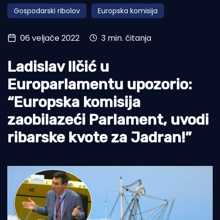
Gospodarski ribolov
Europska komisija
Turizam i nautika
Pomorstvo
06 veljače 2022
3 min. čitanja
Ribolov
Ladislav Ilčić u
Ekologija
Europarlamentu upozorio:
Tradicija i kultura
“Europska komisija
zaobilazeći Parlament, uvodi
ribarske kvote za Jadran!”