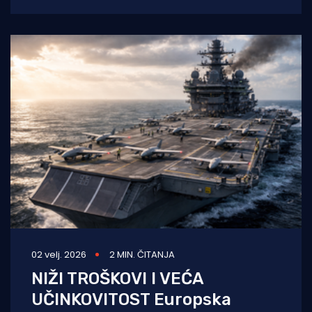
moru do 28. veljače 2027. godine. Za taj je
02 velj. 2026
2 MIN. ČITANJA
NIŽI TROŠKOVI I VEĆA
UČINKOVITOST Europska