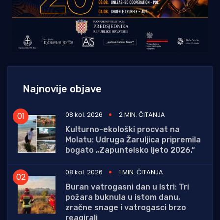
Najnovije objave
08 kol. 2026
2 MIN. ČITANJA
Kulturno-ekološki procvat na
Molatu: Udruga Žaruljica pripremila
bogato „Zapuntelsko ljeto 2026.“
08 kol. 2026
1 MIN. ČITANJA
Buran vatrogasni dan u Istri: Tri
požara buknula u istom danu,
zračne snage i vatrogasci brzo
reagirali