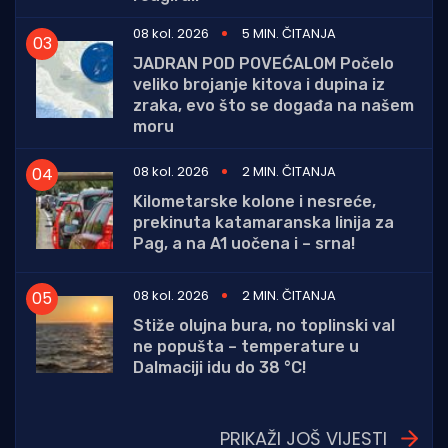
08 kol. 2026
5 MIN. ČITANJA
JADRAN POD POVEĆALOM Počelo
veliko brojanje kitova i dupina iz
zraka, evo što se događa na našem
moru
08 kol. 2026
2 MIN. ČITANJA
Kilometarske kolone i nesreće,
prekinuta katamaranska linija za
Pag, a na A1 uočena i – srna!
08 kol. 2026
2 MIN. ČITANJA
Stiže olujna bura, no toplinski val
ne popušta – temperature u
Dalmaciji idu do 38 °C!
PRIKAŽI JOŠ VIJESTI