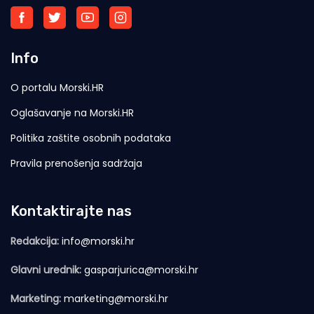
Info
O portalu Morski.HR
Oglašavanje na Morski.HR
Politika zaštite osobnih podataka
Pravila prenošenja sadržaja
Kontaktirajte nas
Redakcija:
info@morski.hr
Glavni urednik:
gasparjurica@morski.hr
Marketing:
marketing@morski.hr