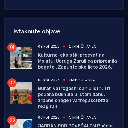
Istaknute objave
08 kol. 2026
2 MIN. ČITANJA
Kulturno-ekološki procvat na
Molatu: Udruga Žaruljica pripremila
bogato „Zapuntelsko ljeto 2026.“
08 kol. 2026
1 MIN. ČITANJA
Buran vatrogasni dan u Istri: Tri
požara buknula u istom danu,
zračne snage i vatrogasci brzo
reagirali
08 kol. 2026
5 MIN. ČITANJA
JADRAN POD POVEĆALOM Počelo