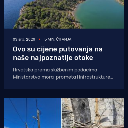
03 srp. 2026
5 MIN. ČITANJA
Ovo su cijene putovanja na
naše najpoznatije otoke
Hrvatska prema službenim podacima
Ministarstva mora, prometa i infrastrukture
ima 78 otoka, 524 otočića te 642 hridi i
grebena, a