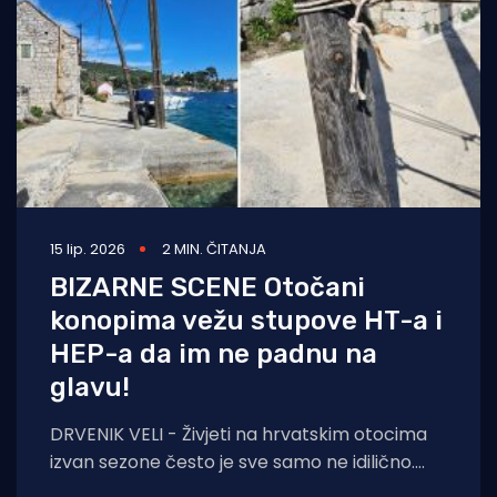
15 lip. 2026
2 MIN. ČITANJA
BIZARNE SCENE Otočani
konopima vežu stupove HT-a i
HEP-a da im ne padnu na
glavu!
DRVENIK VELI - Živjeti na hrvatskim otocima
izvan sezone često je sve samo ne idilično.
Osim loših brodskih veza, sve malobrojniji