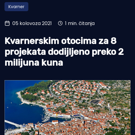
Kvarner
Turizam i nautika
Pomorstvo
05 kolovoza 2021
1 min. čitanja
Ribolov
Kvarnerskim otocima za 8
Ekologija
projekata dodijljeno preko 2
Tradicija i kultura
milijuna kuna