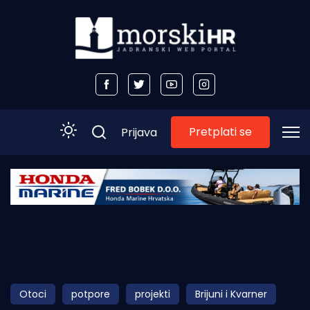
Pretplati se
Prijava
Početna
Morski plus
Morski TV
Obala
Otoci
potpore
projekti
Brijuni i Kvarner
Otoci