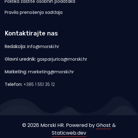
Politika zaštite osobnih podataka
Pravila prenošenja sadržaja
Kontaktirajte nas
Redakcija:
info@morski.hr
Glavni urednik:
gasparjurica@morski.hr
Marketing:
marketing@morski.hr
Telefon:
+385 1 551 35 12
© 2026 Morski HR. Powered by
Ghost
&
Staticweb.dev