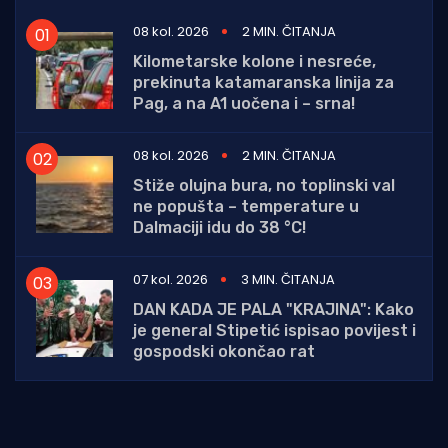
08 kol. 2026
2 MIN. ČITANJA
Kilometarske kolone i nesreće,
prekinuta katamaranska linija za
Pag, a na A1 uočena i – srna!
08 kol. 2026
2 MIN. ČITANJA
Stiže olujna bura, no toplinski val
ne popušta – temperature u
Dalmaciji idu do 38 °C!
07 kol. 2026
3 MIN. ČITANJA
DAN KADA JE PALA "KRAJINA": Kako
je general Stipetić ispisao povijest i
gospodski okončao rat