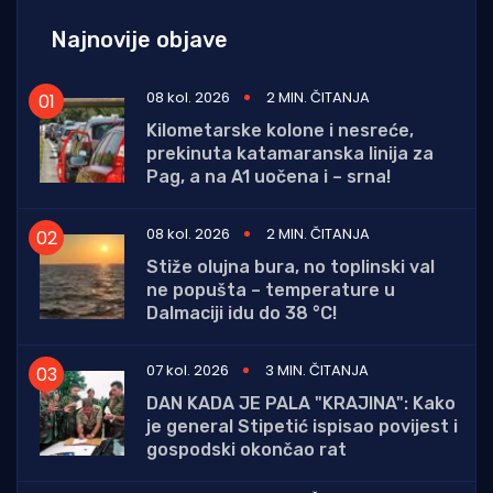
Najnovije objave
08 kol. 2026
2 MIN. ČITANJA
Kilometarske kolone i nesreće,
prekinuta katamaranska linija za
Pag, a na A1 uočena i – srna!
08 kol. 2026
2 MIN. ČITANJA
Stiže olujna bura, no toplinski val
ne popušta – temperature u
Dalmaciji idu do 38 °C!
07 kol. 2026
3 MIN. ČITANJA
DAN KADA JE PALA "KRAJINA": Kako
je general Stipetić ispisao povijest i
gospodski okončao rat