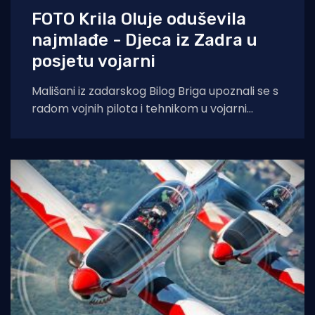
FOTO Krila Oluje oduševila
najmlađe - Djeca iz Zadra u
posjetu vojarni
Mališani iz zadarskog Bilog Briga upoznali se s
radom vojnih pilota i tehnikom u vojarni
“Pukovnik Mirko Vukušić” u Zemuniku.