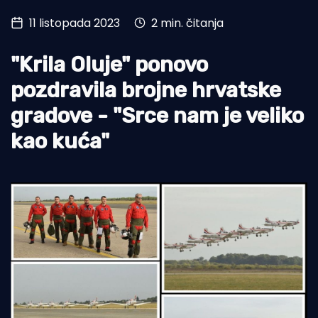
11 listopada 2023
2 min. čitanja
Turizam i nautika
Pomorstvo
"Krila Oluje" ponovo
Ribolov
pozdravila brojne hrvatske
gradove - "Srce nam je veliko
Ekologija
kao kuća"
Tradicija i kultura