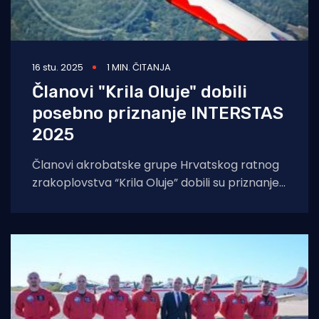
16 stu. 2025
1 MIN. ČITANJA
Članovi "Krila Oluje" dobili
posebno priznanje INTERSTAS
2025
Članovi akrobatske grupe Hrvatskog ratnog
zrakoplovstva “Krila Oluje” dobili su priznanje
za visoku profesionalnu letačku izvrsnost,
vrhunske vještine i iznimne