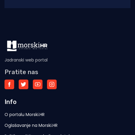
vojarni „Pukovnik Mirko Vukušić“ u Zemuniku
Donjem u
Jadranski web portal
Pratite nas
Info
O portalu Morski.HR
Oglašavanje na Morski.HR