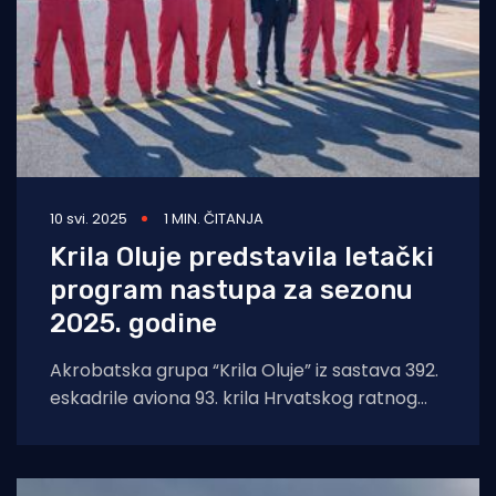
10 svi. 2025
1 MIN. ČITANJA
Krila Oluje predstavila letački
program nastupa za sezonu
2025. godine
Akrobatska grupa “Krila Oluje” iz sastava 392.
eskadrile aviona 93. krila Hrvatskog ratnog
zrakoplovstva predstavila je u vojarni
“Pukovnik Mirko