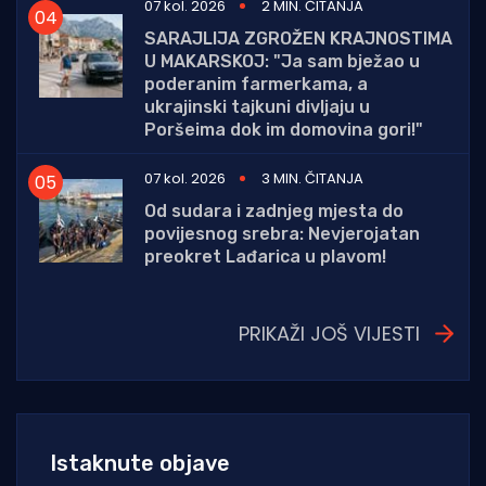
07 kol. 2026
2 MIN. ČITANJA
SARAJLIJA ZGROŽEN KRAJNOSTIMA
U MAKARSKOJ: "Ja sam bježao u
poderanim farmerkama, a
ukrajinski tajkuni divljaju u
Poršeima dok im domovina gori!"
07 kol. 2026
3 MIN. ČITANJA
Od sudara i zadnjeg mjesta do
povijesnog srebra: Nevjerojatan
preokret Lađarica u plavom!
PRIKAŽI JOŠ VIJESTI
Istaknute objave