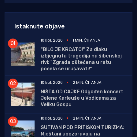
Istaknute objave
10 kol. 2026
1 MIN. ČITANJA
"BILO JE KRCATO!" Za dlaku
izbjegnuta tragedija na šibenskoj
rivi: "Zgrada oštećena u ratu
počela se urušavati!"
10 kol. 2026
2 MIN. ČITANJA
NIŠTA OD CAJKE Odgođen koncert
Jelene Karleuše u Vodicama za
Veliku Gospu
10 kol. 2026
2 MIN. ČITANJA
SUTIVAN POD PRITISKOM TURIZMA:
Mještani upozoravaju na