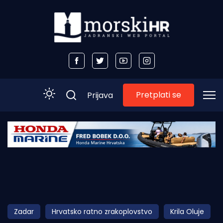
Pretplati se
Prijava
Početna
Morski plus
Morski TV
Obala
Zadar
Hrvatsko ratno zrakoplovstvo
Krila Oluje
Otoci