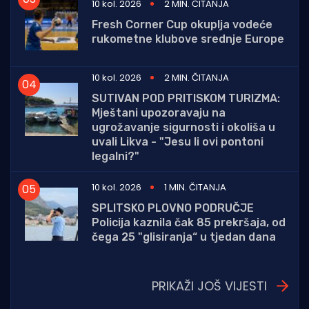
10 kol. 2026
2 MIN. ČITANJA
Fresh Corner Cup okuplja vodeće
rukometne klubove srednje Europe
10 kol. 2026
2 MIN. ČITANJA
SUTIVAN POD PRITISKOM TURIZMA:
Mještani upozoravaju na
ugrožavanje sigurnosti i okoliša u
uvali Likva - "Jesu li ovi pontoni
legalni?"
10 kol. 2026
1 MIN. ČITANJA
SPLITSKO PLOVNO PODRUČJE
Policija kaznila čak 85 prekršaja, od
čega 25 "glisiranja“ u tjedan dana
PRIKAŽI JOŠ VIJESTI