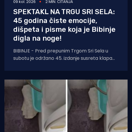
09 kol. 2026
2 MIN. ČITANJA
SPEKTAKL NA TRGU SRI SELA:
45 godina čiste emocije,
dišpeta i pisme koja je Bibinje
digla na noge!
BIBINJE - Pred prepunim Trgom Sri Sela u
subotu je održano 45. izdanje susreta klapa
Raspivano Bibinje. Već od prvog nastupa