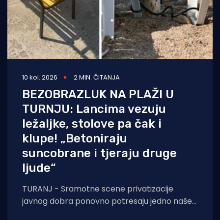
10 kol. 2026
2 MIN. ČITANJA
BEZOBRAZLUK NA PLAŽI U
TURNJU: Lancima vezuju
ležaljke, stolove pa čak i
klupe! „Betoniraju
suncobrane i tjeraju druge
ljude“
TURANJ - Sramotne scene privatizacije
javnog dobra ponovno potresaju jedno naše
turističko mjesto. Iz Turnja nam se javio