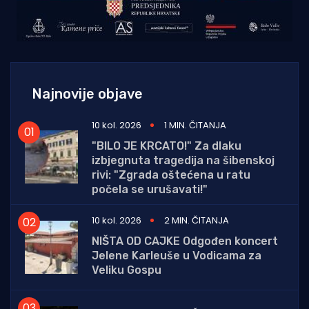
Najnovije objave
10 kol. 2026
1 MIN. ČITANJA
"BILO JE KRCATO!" Za dlaku
izbjegnuta tragedija na šibenskoj
rivi: "Zgrada oštećena u ratu
počela se urušavati!"
10 kol. 2026
2 MIN. ČITANJA
NIŠTA OD CAJKE Odgođen koncert
Jelene Karleuše u Vodicama za
Veliku Gospu