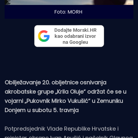
Foto: MORH
Obilježavanje 20. obljetnice osnivanja
akrobatske grupe „Krila Oluje“ održat će se u
vojarni „Pukovnik Mirko Vukušić“ u Zemuniku
Donjem u subotu 5. travnja
Potpredsjednik Vlade Republike Hrvatske i
ministar obrane Ivan Anušić i načelnik Glavnog