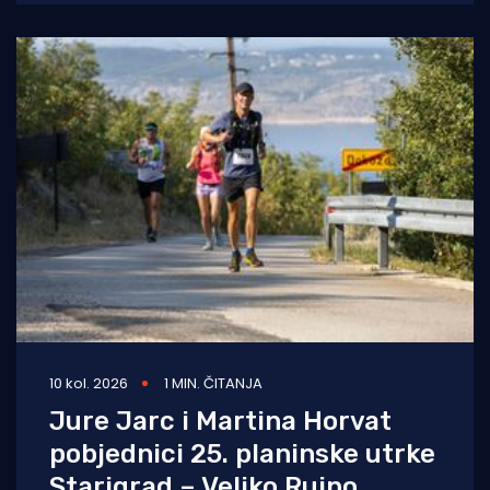
ogorčeni lokalni iznajmljivač
10 kol. 2026
1 MIN. ČITANJA
Jure Jarc i Martina Horvat
pobjednici 25. planinske utrke
Starigrad – Veliko Rujno