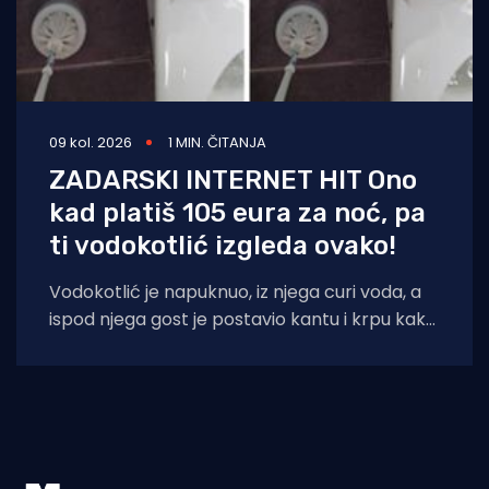
09 kol. 2026
1 MIN. ČITANJA
ZADARSKI INTERNET HIT Ono
kad platiš 105 eura za noć, pa
ti vodokotlić izgleda ovako!
Vodokotlić je napuknuo, iz njega curi voda, a
ispod njega gost je postavio kantu i krpu kako
bi dosjetljivo doskočio