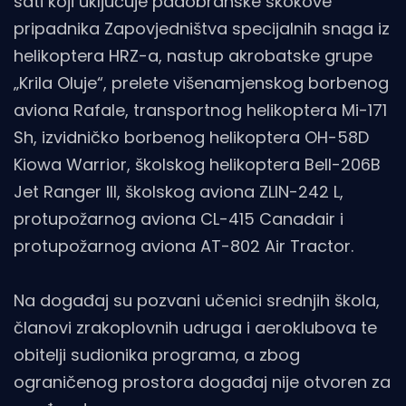
sati koji uključuje padobranske skokove
pripadnika Zapovjedništva specijalnih snaga iz
helikoptera HRZ-a, nastup akrobatske grupe
„Krila Oluje“, prelete višenamjenskog borbenog
aviona Rafale, transportnog helikoptera Mi-171
Sh, izvidničko borbenog helikoptera OH-58D
Kiowa Warrior, školskog helikoptera Bell-206B
Jet Ranger III, školskog aviona ZLIN-242 L,
protupožarnog aviona CL-415 Canadair i
protupožarnog aviona AT-802 Air Tractor.
Na događaj su pozvani učenici srednjih škola,
članovi zrakoplovnih udruga i aeroklubova te
obitelji sudionika programa, a zbog
ograničenog prostora događaj nije otvoren za