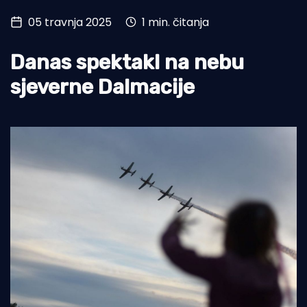
05 travnja 2025
1 min. čitanja
Turizam i nautika
Pomorstvo
Danas spektakl na nebu
Ribolov
sjeverne Dalmacije
Ekologija
Tradicija i kultura