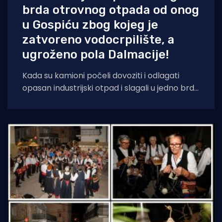
brda otrovnog otpada od onog
u Gospiću zbog kojeg je
zatvoreno vodocrpilište, a
ugroženo pola Dalmacije!
Kada su kamioni počeli dovoziti i odlagati
opasan industrijski otpad i slagali u jedno brdo
ljudima odmah pokraj kuća, sve