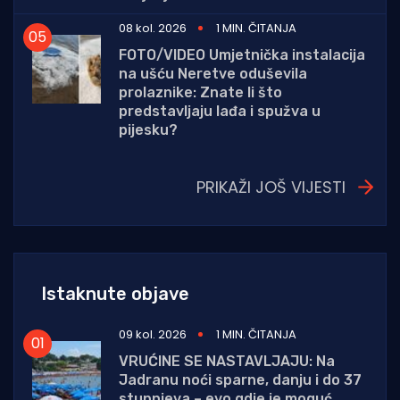
08 kol. 2026
1 MIN. ČITANJA
FOTO/VIDEO Umjetnička instalacija
na ušću Neretve oduševila
prolaznike: Znate li što
predstavljaju lađa i spužva u
pijesku?
PRIKAŽI JOŠ VIJESTI
Istaknute objave
09 kol. 2026
1 MIN. ČITANJA
VRUĆINE SE NASTAVLJAJU: Na
Jadranu noći sparne, danju i do 37
stupnjeva – evo gdje je moguć