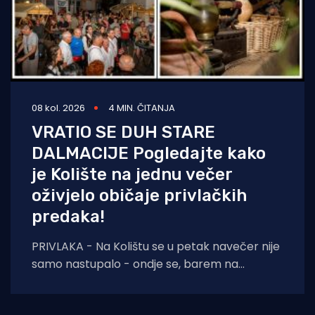
08 kol. 2026
4 MIN. ČITANJA
VRATIO SE DUH STARE
DALMACIJE Pogledajte kako
je Kolište na jednu večer
oživjelo običaje privlačkih
predaka!
PRIVLAKA - Na Kolištu se u petak navečer nije
samo nastupalo - ondje se, barem na
nekoliko sati, ponovno živjelo onako kako