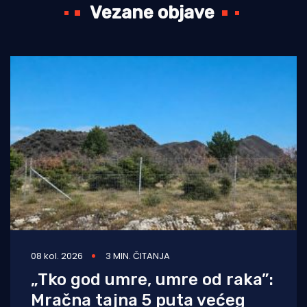
Vezane objave
08 kol. 2026
3 MIN. ČITANJA
„Tko god umre, umre od raka”:
Mračna tajna 5 puta većeg