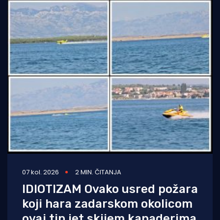
07 kol. 2026
2 MIN. ČITANJA
IDIOTIZAM Ovako usred požara
koji hara zadarskom okolicom
ovaj tip jet skijem kanaderima