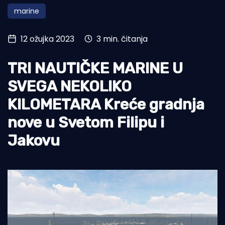
marine
Turizam i nautika
Pomorstvo
12 ožujka 2023
3 min. čitanja
Ribolov
TRI NAUTIČKE MARINE U
Ekologija
SVEGA NEKOLIKO
Tradicija i kultura
KILOMETARA Kreće gradnja
nove u Svetom Filipu i
Jakovu