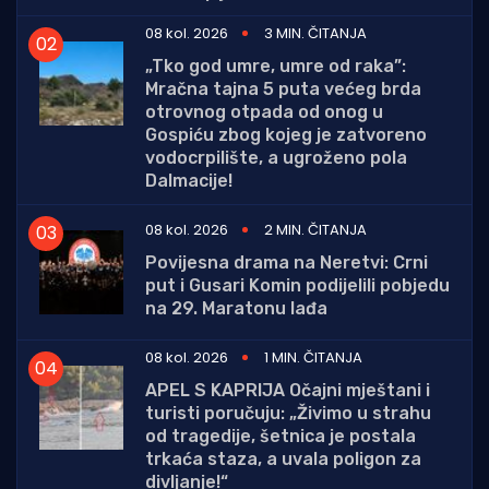
08 kol. 2026
3 MIN. ČITANJA
„Tko god umre, umre od raka”:
Mračna tajna 5 puta većeg brda
otrovnog otpada od onog u
Gospiću zbog kojeg je zatvoreno
vodocrpilište, a ugroženo pola
Dalmacije!
08 kol. 2026
2 MIN. ČITANJA
Povijesna drama na Neretvi: Crni
put i Gusari Komin podijelili pobjedu
na 29. Maratonu lađa
08 kol. 2026
1 MIN. ČITANJA
APEL S KAPRIJA Očajni mještani i
turisti poručuju: „Živimo u strahu
od tragedije, šetnica je postala
trkaća staza, a uvala poligon za
divljanje!“