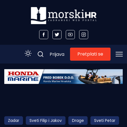
Pretplati se
Prijava
Početna
Morski plus
Morski TV
Obala
Zadar
Sveti Filip i Jakov
Drage
Sveti Petar
Otoci