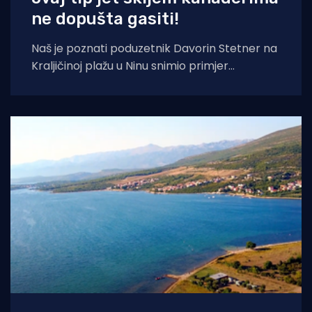
ne dopušta gasiti!
Naš je poznati poduzetnik Davorin Stetner na
Kraljičinoj plažu u Ninu snimio primjer
eklatantnog idiotizma, ekstremne gluposti,
neobranjive drskosti i