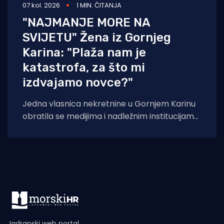
07 kol. 2026
1 MIN. ČITANJA
"NAJMANJE MORE NA
SVIJETU" Žena iz Gornjeg
Karina: "Plaža nam je
katastrofa, za što mi
izdvajamo novce?"
Jedna vlasnica nekretnine u Gornjem Karinu
obratila se medijima i nadležnim institucijama
otvorenim pismom u kojem iznosi niz kritika
na
Jadranski web portal