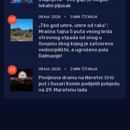
lokalni pljusak
08 kol. 2026
3 MIN. ČITANJA
„Tko god umre, umre od raka”:
Mračna tajna 5 puta većeg brda
otrovnog otpada od onog u
Gospiću zbog kojeg je zatvoreno
vodocrpilište, a ugroženo pola
Dalmacije!
08 kol. 2026
2 MIN. ČITANJA
Povijesna drama na Neretvi: Crni
put i Gusari Komin podijelili pobjedu
na 29. Maratonu lađa