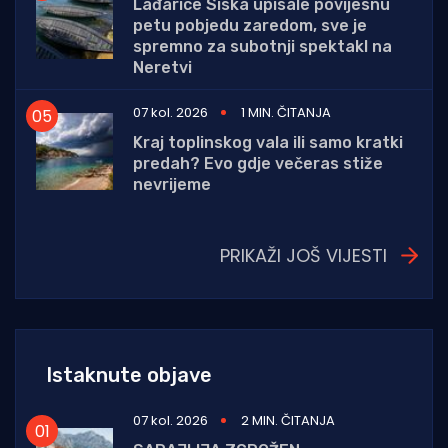
Lađarice Siska upisale povijesnu
petu pobjedu zaredom, sve je
spremno za subotnji spektakl na
Neretvi
07 kol. 2026
1 MIN. ČITANJA
Kraj toplinskog vala ili samo kratki
predah? Evo gdje večeras stiže
nevrijeme
PRIKAŽI JOŠ VIJESTI
Istaknute objave
07 kol. 2026
2 MIN. ČITANJA