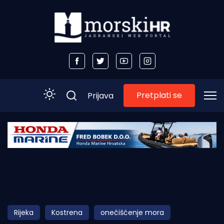
Pretplati se
Prijava
Početna
Morski plus
Morski TV
Obala
Rijeka
Kostrena
onečišćenje mora
Otoci