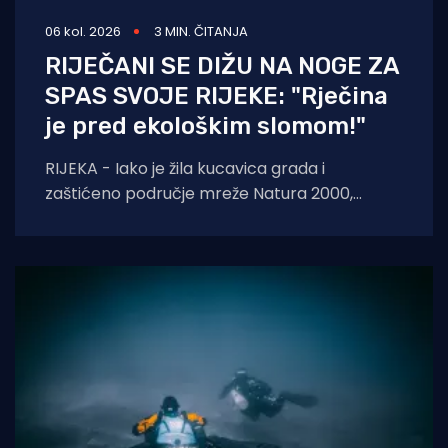
06 kol. 2026
3 MIN. ČITANJA
RIJEČANI SE DIŽU NA NOGE ZA
SPAS SVOJE RIJEKE: "Rječina
je pred ekološkim slomom!"
RIJEKA - Iako je žila kucavica grada i
zaštićeno područje mreže Natura 2000,
Rječina se sustavno uništava i pretvara u
odvodni