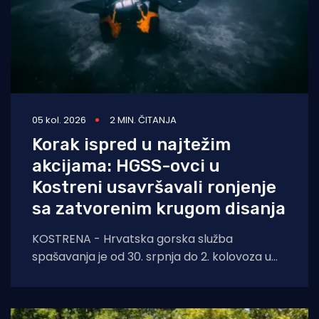
05 kol. 2026
2 MIN. ČITANJA
Korak ispred u najtežim
akcijama: HGSS-ovci u
Kostreni usavršavali ronjenje
sa zatvorenim krugom disanja
KOSTRENA - Hrvatska gorska služba
spašavanja je od 30. srpnja do 2. kolovoza u
Kostreni uspješno provela crossover tečaj
ronjenja za