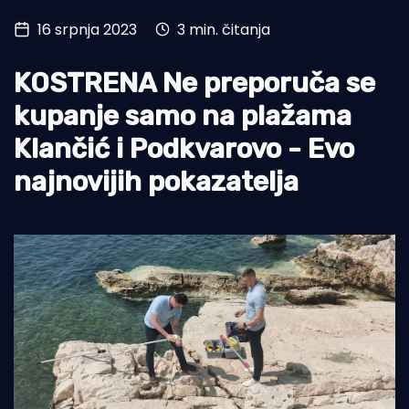
16 srpnja 2023
3 min. čitanja
Turizam i nautika
Pomorstvo
KOSTRENA Ne preporuča se
Ribolov
kupanje samo na plažama
Klančić i Podkvarovo - Evo
Ekologija
najnovijih pokazatelja
Tradicija i kultura