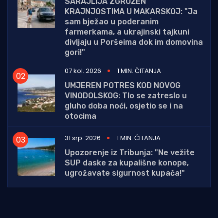
SARAJLIJA ZGROŽEN
KRAJNJOSTIMA U MAKARSKOJ: "Ja
sam bježao u poderanim
farmerkama, a ukrajinski tajkuni
divljaju u Poršeima dok im domovina
gori!"
07 kol. 2026
1 MIN. ČITANJA
UMJEREN POTRES KOD NOVOG
VINODOLSKOG: Tlo se zatreslo u
gluho doba noći, osjetio se i na
otocima
31 srp. 2026
1 MIN. ČITANJA
Upozorenje iz Tribunja: "Ne vežite
SUP daske za kupališne konope,
ugrožavate sigurnost kupača!"