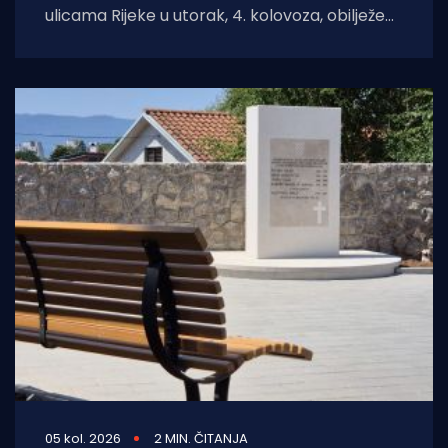
ulicama Rijeke u utorak, 4. kolovoza, obilježeni
su Dan pobjede i domovinske zahvalnosti,
Dan hrvatskih branitelja
05 kol. 2026
2 MIN. ČITANJA