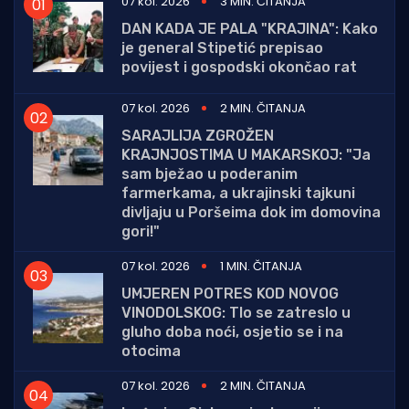
07 kol. 2026
3 MIN. ČITANJA
DAN KADA JE PALA "KRAJINA": Kako
je general Stipetić prepisao
povijest i gospodski okončao rat
07 kol. 2026
2 MIN. ČITANJA
SARAJLIJA ZGROŽEN
KRAJNJOSTIMA U MAKARSKOJ: "Ja
sam bježao u poderanim
farmerkama, a ukrajinski tajkuni
divljaju u Poršeima dok im domovina
gori!"
07 kol. 2026
1 MIN. ČITANJA
UMJEREN POTRES KOD NOVOG
VINODOLSKOG: Tlo se zatreslo u
gluho doba noći, osjetio se i na
otocima
07 kol. 2026
2 MIN. ČITANJA