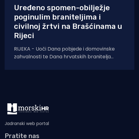
Uređeno spomen-obilježje
poginulim braniteljima i
civilnoj žrtvi na Brašćinama u
Rijeci
RIJEKA - Uoči Dana pobjede i domovinske
zahvalnosti te Dana hrvatskih branitelja
završeni su građevinski radovi na uređenju
spomen-obilježja u
Jadranski web portal
Pratite nas