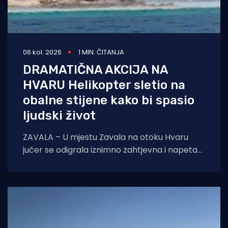
06 kol. 2026
1 MIN. ČITANJA
DRAMATIČNA AKCIJA NA
HVARU Helikopter sletio na
obalne stijene kako bi spasio
ljudski život
ZAVALA – U mjestu Zavala na otoku Hvaru
jučer se odigrala iznimno zahtjevna i napeta
intervencija hitne medicinske službe.
Zahvaljujući nevjerojatnoj