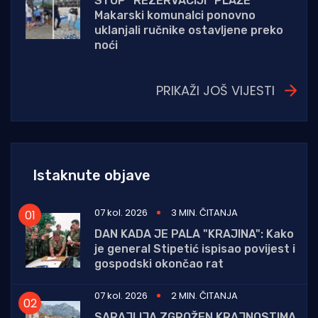
STOP "REZERVACIJI" PLAŽE
Makarski komunalci ponovno
uklanjali ručnike ostavljene preko
noći
PRIKAŽI JOŠ VIJESTI
Istaknute objave
07 kol. 2026
3 MIN. ČITANJA
DAN KADA JE PALA "KRAJINA": Kako
je general Stipetić ispisao povijest i
gospodski okončao rat
07 kol. 2026
2 MIN. ČITANJA
SARAJLIJA ZGROŽEN KRAJNOSTIMA