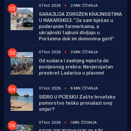
07 kol. 2026
2 MIN. ČITANJA
SARAJLIJA ZGROŽEN KRAJNOSTIMA
U MAKARSKOJ: "Ja sam bježao u
poderanim farmerkama, a
ukrajinski tajkuni divljaju u
Poršeima dok im domovina gori!"
07 kol. 2026
3 MIN. ČITANJA
Od sudara i zadnjeg mjesta do
povijesnog srebra: Nevjerojatan
preokret Lađarica u plavom!
07 kol. 2026
6 MIN. ČITANJA
SIDRO U PIJESKU Zašto hrvatsko
pomorstvo teško pronalazi svoj
smjer?
07 kol. 2026
1 MIN. ČITANJA