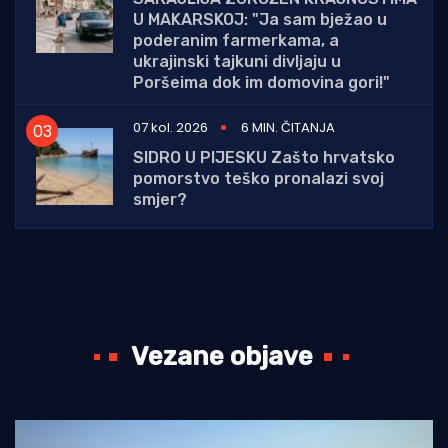
U MAKARSKOJ: "Ja sam bježao u
poderanim farmerkama, a
ukrajinski tajkuni divljaju u
Poršeima dok im domovina gori!"
07 kol. 2026
6 MIN. ČITANJA
SIDRO U PIJESKU Zašto hrvatsko
pomorstvo teško pronalazi svoj
smjer?
Vezane objave