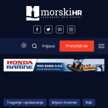
Pretplati se
Prijava
Početna
Morski plus
Morski TV
Obala
Traganje i spašavanje
Brijuni i Kvarner
Rab
Otoci