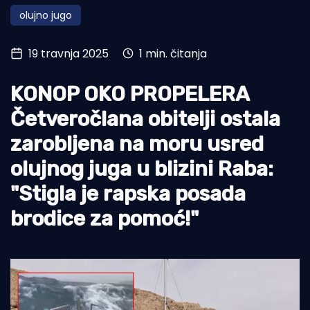
olujno jugo
Turizam i nautika
Pomorstvo
19 travnja 2025
1 min. čitanja
Ribolov
KONOP OKO PROPELERA
Ekologija
Četveročlana obitelji ostala
Tradicija i kultura
zarobljena na moru usred
olujnog juga u blizini Raba:
"Stigla je rapska posada
brodice za pomoć!"