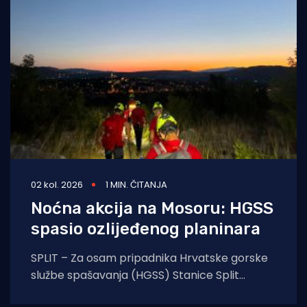
02 kol. 2026
1 MIN. ČITANJA
Noćna akcija na Mosoru: HGSS
spasio ozlijeđenog planinara
SPLIT – Za osam pripadnika Hrvatske gorske
službe spašavanja (HGSS) Stanice Split
protekla noć protekla je u znaku još jedne