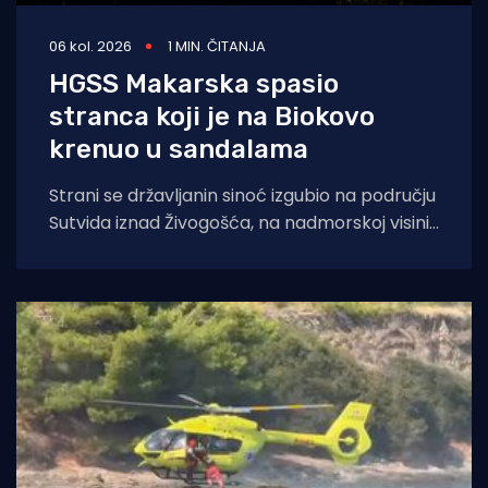
06 kol. 2026
1 MIN. ČITANJA
HGSS Makarska spasio
stranca koji je na Biokovo
krenuo u sandalama
Strani se državljanin sinoć izgubio na području
Sutvida iznad Živogošća, na nadmorskoj visini
od oko 1.050 metara. Muškarac je