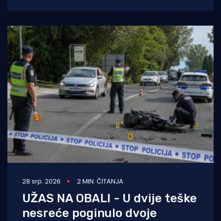
Kostreni uspješno provela crossover tečaj
ronjenja za
28 srp. 2026
2 MIN. ČITANJA
UŽAS NA OBALI - U dvije teške
nesreće poginulo dvoje