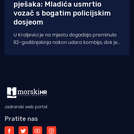
pješaka: Mladića usmrtio
vozač s bogatim policijskim
dosjeom
U Kraljevici je na mjestu događaja preminula
92-godišnjakinja nakon udara kombija, dok je
u splitskoj bolnici podlegao ozljedama 18-
Jadranski web portal
Pratite nas