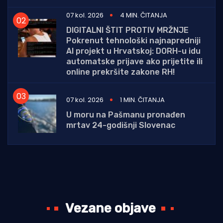
07 kol. 2026
4 MIN. ČITANJA
DIGITALNI ŠTIT PROTIV MRŽNJE
Pokrenut tehnološki najnapredniji
AI projekt u Hrvatskoj: DORH-u idu
automatske prijave ako prijetite ili
online prekršite zakone RH!
07 kol. 2026
1 MIN. ČITANJA
U moru na Pašmanu pronađen
mrtav 24-godišnji Slovenac
Vezane objave