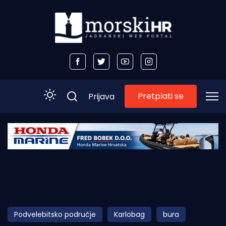
Pretplati se
Prijava
Početna
Morski plus
Morski TV
Obala
Podvelebitsko područje
Karlobag
bura
Otoci