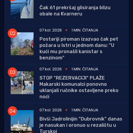
Čak 61 prekršaj glisiranja blizu
obale na Kvarneru
07 kol. 2026
1 MIN. ČITANJA
Postariji piroman izazvao čak pet
požara u Istri u jednom danu: "U
kući mu pronašli kanistar s
benzinom"
07 kol. 2026
1 MIN. ČITANJA
STOP "REZERVACIJI" PLAŽE
Makarski komunalci ponovno
uklanjali ručnike ostavljene preko
noći
07 kol. 2026
1 MIN. ČITANJA
Bivši Jadrolinijin "Dubrovnik" danas
je nasukan i oronuo u rezalištu u
Turskoj