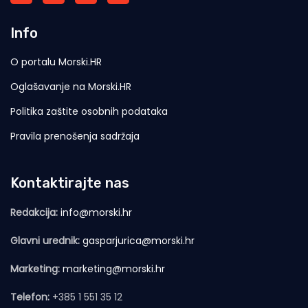
Info
O portalu Morski.HR
Oglašavanje na Morski.HR
Politika zaštite osobnih podataka
Pravila prenošenja sadržaja
Kontaktirajte nas
Redakcija:
info@morski.hr
Glavni urednik:
gasparjurica@morski.hr
Marketing:
marketing@morski.hr
Telefon:
+385 1 551 35 12