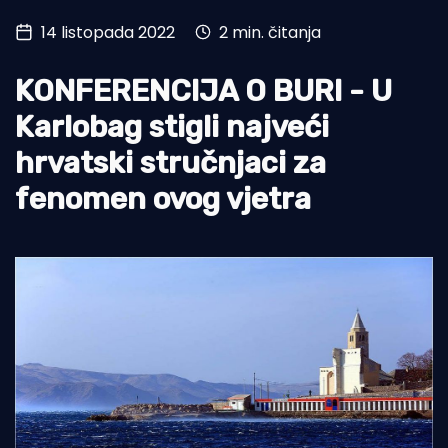
14 listopada 2022
2 min. čitanja
Turizam i nautika
Pomorstvo
KONFERENCIJA O BURI - U
Ribolov
Karlobag stigli najveći
hrvatski stručnjaci za
Ekologija
fenomen ovog vjetra
Tradicija i kultura