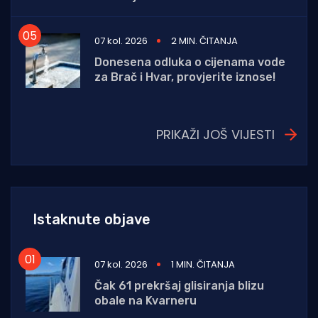
07 kol. 2026
2 MIN. ČITANJA
Donesena odluka o cijenama vode
za Brač i Hvar, provjerite iznose!
PRIKAŽI JOŠ VIJESTI
Istaknute objave
07 kol. 2026
1 MIN. ČITANJA
Čak 61 prekršaj glisiranja blizu
obale na Kvarneru