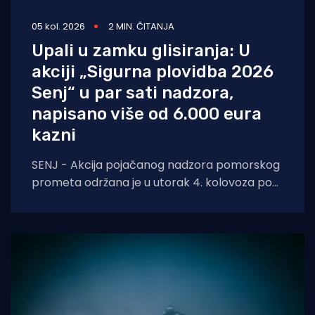
05 kol. 2026
2 MIN. ČITANJA
Upali u zamku glisiranja: U
akciji „Sigurna plovidba 2026
Senj“ u par sati nadzora,
napisano više od 6.000 eura
kazni
SENJ - Akcija pojačanog nadzora pomorskog
prometa održana je u utorak 4. kolovoza pod
nazivom „Sigurna plovidba 2026 Senj“, u širem