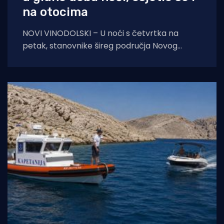
na otocima
NOVI VINODOLSKI – U noći s četvrtka na
petak, stanovnike šireg područja Novog
Vinodolskog i okolice uznemirio je umjeren
potres. Prema