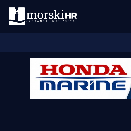
Početna
Morski plus
Morski TV
Obala
Otoci
Turizam i nautika