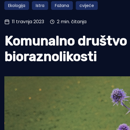
Ekologija
Istra
Fažana
cvijeće
Pomorstvo
Ribolov
11 travnja 2023
2 min. čitanja
Ekologija
Komunalno društvo k
Tradicija i kultura
bioraznolikosti