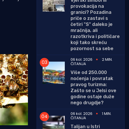
Vjerski simbol ili
provokacija na
granici? Pozadina
priče o zastavi s
četiri "S" daleko je
mračnija, ali
razotkriva i političare
koji tako skreću
pozornost sa sebe
06 kol. 2026
2 MIN.
ČITANJA
Više od 250.000
noćenja i povratak
pravog turizma:
Zašto se u Jelsi ove
godine ostaje duže
nego drugdje?
06 kol. 2026
1 MIN.
ČITANJA
Talijan u Istri