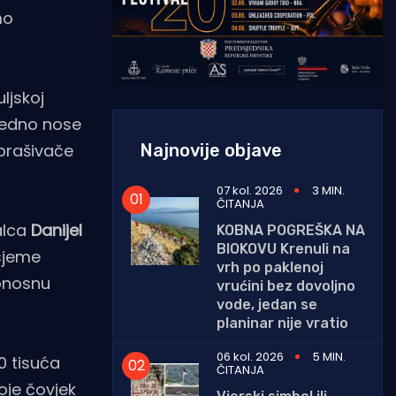
mo
ljskoj
vedno nose
Najnovije objave
oprašivače
07 kol. 2026
3 MIN.
ČITANJA
alca
Danijel
KOBNA POGREŠKA NA
BIOKOVU Krenuli na
 sjeme
vrh po paklenoj
donosnu
vrućini bez dovoljno
vode, jedan se
planinar nije vratio
06 kol. 2026
5 MIN.
00 tisuća
ČITANJA
oje čovjek