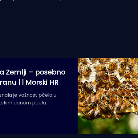
 na Zemlji – posebno
ranu | | Morski HR
nala je važnost pčela u
jetskim danom pčela.