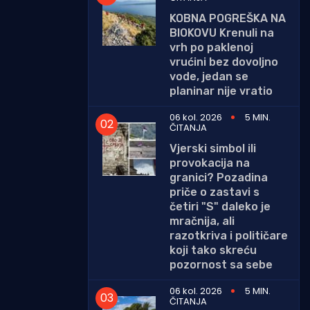
KOBNA POGREŠKA NA
BIOKOVU Krenuli na
vrh po paklenoj
vrućini bez dovoljno
vode, jedan se
planinar nije vratio
06 kol. 2026
5 MIN.
ČITANJA
Vjerski simbol ili
provokacija na
granici? Pozadina
priče o zastavi s
četiri "S" daleko je
mračnija, ali
razotkriva i političare
koji tako skreću
pozornost sa sebe
06 kol. 2026
5 MIN.
ČITANJA