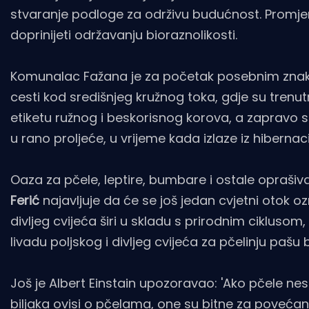
stvaranje podloge za održivu budućnost. Promje
doprinijeti održavanju bioraznolikosti.
Komunalac Fažana je za početak posebnim znakom
cesti kod središnjeg kružnog toka, gdje su tre
etiketu ružnog i beskorisnog korova, a zapravo 
u rano proljeće, u vrijeme kada izlaze iz hibernaci
Oaza za pčele, leptire, bumbare i ostale oprašiv
Ferić
najavljuje da će se još jedan cvjetni otok o
divljeg cvijeća širi u skladu s prirodnim ciklus
livadu poljskog i divljeg cvijeća za pčelinju pa
Još je Albert Einstain upozoravao: 'Ako pčele nesta
biljaka ovisi o pčelama, one su bitne za povećanje