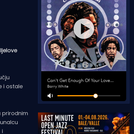
ijelove
učju
 i ostale
u prirodnim
munalcu
 i