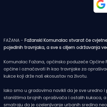
FAŽANA -
Fažanski Komunalac stvarat će cvjetne
pojedinih travnjaka, a sve s ciljem održavanja ve
Komunalac Fažana, općinsko poduzeće Općine Faž
općine i označavati ih kao travnjake za oprašivač
kukce koji drže naš ekosustav na životu.
Iako smo u gradovima navikli da je sve uredno i
staništima brojnih oprašivača i ostalih kukaca
smatraju da je ozelenjivanje urbanih sredina ne