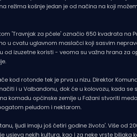
na režima košnje jedan je od načina na koji može
 'Travnjak za pčele' označio 650 kvadrata na Pu
nutno u cvatu uglavnom maslačci koji sasvim nepra
su od izuzetne koristi - veoma su važna hrana za 
je.
ače kod rotonde tek je prva u nizu. Direktor Komun
značiti i u Valbandonu, dok će u kolovozu, kada se
om, na komadu općinske zemlje u Fažani stvoriti me
šu bogatom peludom i nektarom.
nu, ljudi imaju još četiri godine života'. Više od 2
 usjeva nekih kultura, kao i za neke vrste biljaka k