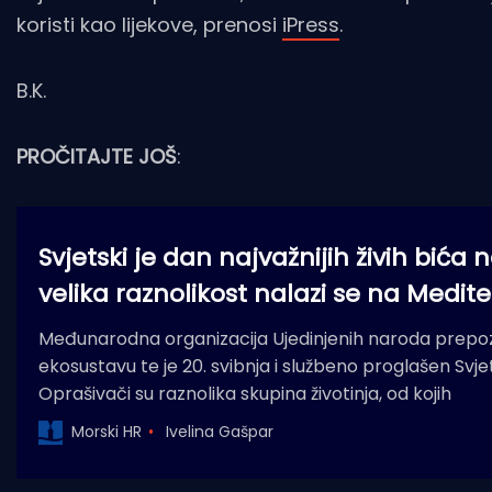
koristi kao lijekove, prenosi
iPress
.
B.K.
PROČITAJTE JOŠ
:
Svjetski je dan najvažnijih živih bića
velika raznolikost nalazi se na Medite
Međunarodna organizacija Ujedinjenih naroda prepoz
ekosustavu te je 20. svibnja i službeno proglašen Sv
Oprašivači su raznolika skupina životinja, od kojih
Morski HR
Ivelina Gašpar