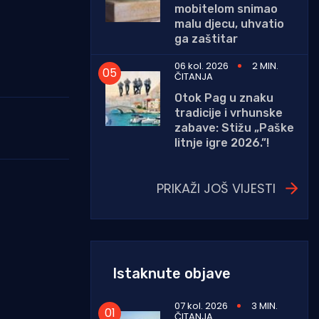
mobitelom snimao
malu djecu, uhvatio
ga zaštitar
06 kol. 2026
2 MIN.
ČITANJA
Otok Pag u znaku
tradicije i vrhunske
zabave: Stižu „Paške
litnje igre 2026.”!
PRIKAŽI JOŠ VIJESTI
Istaknute objave
07 kol. 2026
3 MIN.
ČITANJA