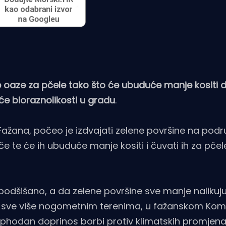
 oaze za pčele tako što će ubuduće manje kositi d
će bioraznolikosti u gradu
.
ana, počeo je izdvajati zelene površine na podr
e te će ih ubuduće manje kositi i čuvati ih za pčele
 podšišano, a da zelene površine sve manje nalikuj
, a sve više nogometnim terenima, u fažanskom Ko
ophodan doprinos borbi protiv klimatskih promjena