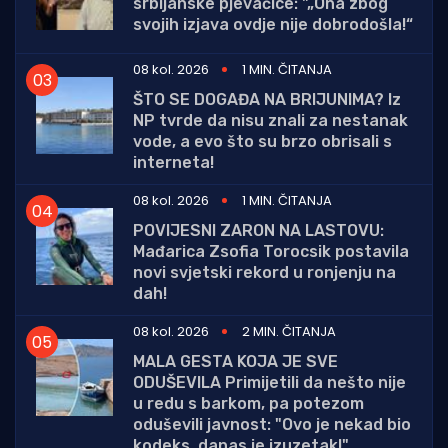
srbijanske pjevačice: "„Ona zbog
svojih izjava ovdje nije dobrodošla!“
08 kol. 2026
1 MIN. ČITANJA
ŠTO SE DOGAĐA NA BRIJUNIMA? Iz
NP tvrde da nisu znali za nestanak
vode, a evo što su brzo obrisali s
interneta!
08 kol. 2026
1 MIN. ČITANJA
POVIJESNI ZARON NA LASTOVU:
Mađarica Zsofia Torocsik postavila
novi svjetski rekord u ronjenju na
dah!
08 kol. 2026
2 MIN. ČITANJA
MALA GESTA KOJA JE SVE
ODUŠEVILA Primijetili da nešto nije
u redu s barkom, pa potezom
oduševili javnost: "Ovo je nekad bio
kodeks, danas je izuzetak!"