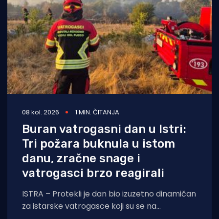
08 kol. 2026
1 MIN. ČITANJA
Buran vatrogasni dan u Istri:
Tri požara buknula u istom
danu, zračne snage i
vatrogasci brzo reagirali
ISTRA – Protekli je dan bio izuzetno dinamičan
za istarske vatrogasce koji su se na
otvorenom prostoru borili s tri požara,