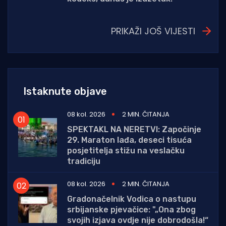
PRIKAŽI JOŠ VIJESTI
Istaknute objave
08 kol. 2026
2 MIN. ČITANJA
SPEKTAKL NA NERETVI: Započinje
29. Maraton lađa, deseci tisuća
posjetitelja stižu na veslačku
tradiciju
08 kol. 2026
2 MIN. ČITANJA
Gradonačelnik Vodica o nastupu
srbijanske pjevačice: "„Ona zbog
svojih izjava ovdje nije dobrodošla!“