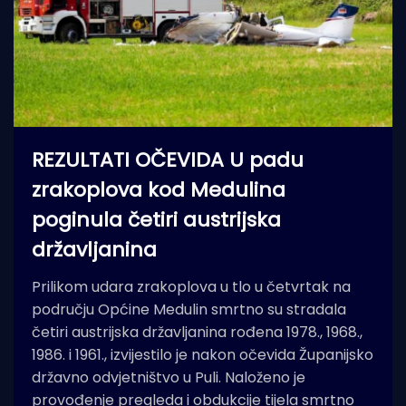
REZULTATI OČEVIDA U padu
zrakoplova kod Medulina
poginula četiri austrijska
državljanina
Prilikom udara zrakoplova u tlo u četvrtak na
području Općine Medulin smrtno su stradala
četiri austrijska državljanina rođena 1978., 1968.,
1986. i 1961., izvijestilo je nakon očevida Županijsko
državno odvjetništvo u Puli. Naloženo je
provođenje pregleda i obdukcije tijela smrtno