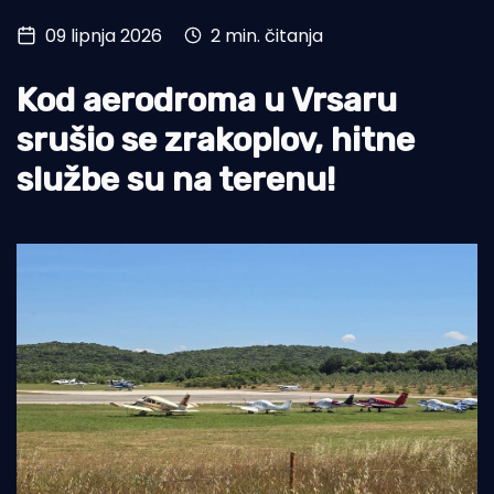
09 lipnja 2026
2 min. čitanja
Turizam i nautika
Pomorstvo
Kod aerodroma u Vrsaru
Ribolov
srušio se zrakoplov, hitne
službe su na terenu!
Ekologija
Tradicija i kultura