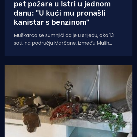
pet požara u Istri u jednom
danu: "U kući mu pronašli
kanistar s benzinom"
Muškarca se sumnjiči da je u srijedu, oko 13
sati, na području Marčane, između Malih
Vareški i Krnice, izazvao požar