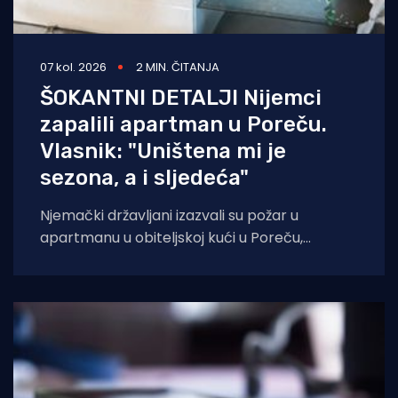
07 kol. 2026
2 MIN. ČITANJA
ŠOKANTNI DETALJI Nijemci
zapalili apartman u Poreču.
Vlasnik: "Uništena mi je
sezona, a i sljedeća"
Njemački državljani izazvali su požar u
apartmanu u obiteljskoj kući u Poreču,
pokazao je policijski očevid. U vatri je uništen