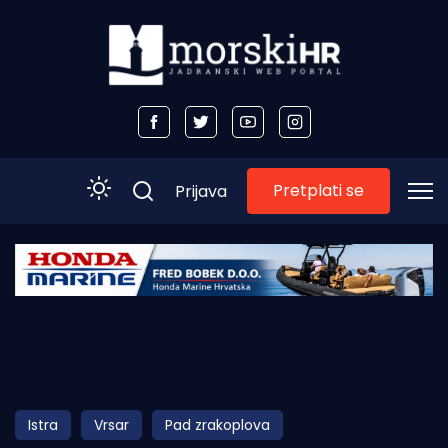
Pretplati se
Prijava
Početna
Morski plus
Morski TV
Obala
Istra
Vrsar
Pad zrakoplova
Otoci