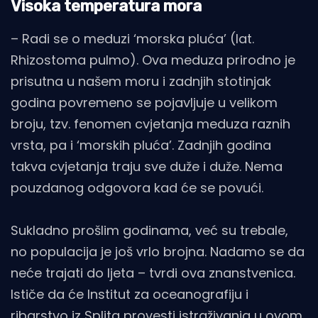
Visoka temperatura mora
– Radi se o meduzi ‘morska pluća’ (lat.
Rhizostoma pulmo). Ova meduza prirodno je
prisutna u našem moru i zadnjih stotinjak
godina povremeno se pojavljuje u velikom
broju, tzv. fenomen cvjetanja meduza raznih
vrsta, pa i ‘morskih pluća’. Zadnjih godina
takva cvjetanja traju sve duže i duže. Nema
pouzdanog odgovora kad će se povući.
Sukladno prošlim godinama, već su trebale,
no populacija je još vrlo brojna. Nadamo se da
neće trajati do ljeta – tvrdi ova znanstvenica.
Ističe da će Institut za oceanografiju i
ribarstvo iz Splita provesti istraživanja u ovom