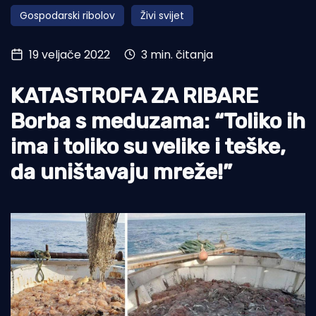
Gospodarski ribolov
Živi svijet
Turizam i nautika
Pomorstvo
19 veljače 2022
3 min. čitanja
Ribolov
KATASTROFA ZA RIBARE
Ekologija
Borba s meduzama: “Toliko ih
Tradicija i kultura
ima i toliko su velike i teške,
da uništavaju mreže!”