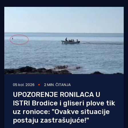
05 kol. 2026
2 MIN. ČITANJA
UPOZORENJE RONILACA U
ISTRI Brodice i gliseri plove tik
uz ronioce: "Ovakve situacije
postaju zastrašujuće!"