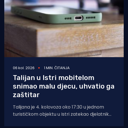
06 kol. 2026
1 MIN. ČITANJA
Talijan u Istri mobitelom
snimao malu djecu, uhvatio ga
zaštitar
Talijana je 4. kolovoza oko 17:30 u jednom
turističkom objektu u Istri zatekao djelatnik
zaštitarske tvrtke dok je mobitelom