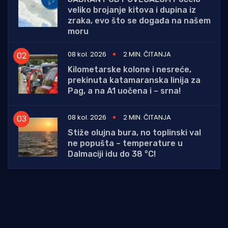
veliko brojanje kitova i dupina iz
zraka, evo što se događa na našem
moru
08 kol. 2026
2 MIN. ČITANJA
Kilometarske kolone i nesreće,
prekinuta katamaranska linija za
Pag, a na A1 uočena i – srna!
08 kol. 2026
2 MIN. ČITANJA
Stiže olujna bura, no toplinski val
ne popušta – temperature u
Dalmaciji idu do 38 °C!