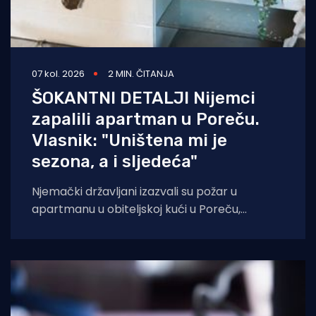
07 kol. 2026
2 MIN. ČITANJA
ŠOKANTNI DETALJI Nijemci
zapalili apartman u Poreču.
Vlasnik: "Uništena mi je
sezona, a i sljedeća"
Njemački državljani izazvali su požar u
apartmanu u obiteljskoj kući u Poreču,
pokazao je policijski očevid. U vatri je uništen