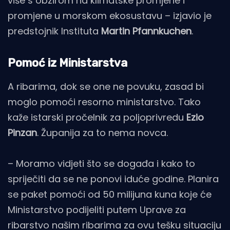
više s obzirom na klimatske promjene i
promjene u morskom ekosustavu – izjavio je
predstojnik Instituta
Martin Pfannkuchen
.
Pomoć iz Ministarstva
A ribarima, dok se one ne povuku, zasad bi
moglo pomoći resorno ministarstvo. Tako
kaže istarski pročelnik za poljoprivredu
Ezio
Pinzan
. Županija za to nema novca.
– Moramo vidjeti što se događa i kako to
spriječiti da se ne ponovi iduće godine. Planira
se paket pomoći od 50 milijuna kuna koje će
Ministarstvo podijeliti putem Uprave za
ribarstvo našim ribarima za ovu tešku situaciju