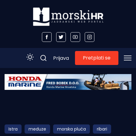
Pretplati se
Prijava
Početna
Morski plus
Morski TV
Obala
Istra
meduze
morska pluća
ribari
Otoci