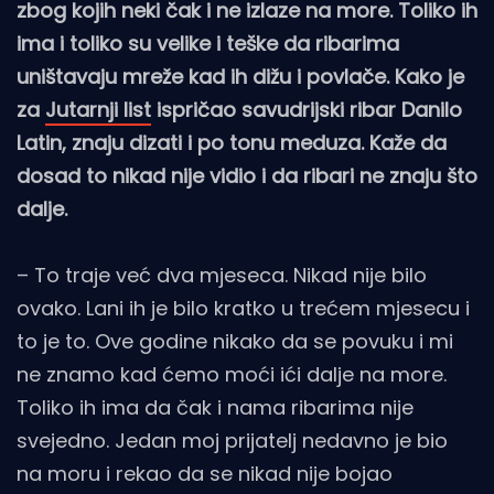
zbog kojih neki čak i ne izlaze na more. Toliko ih
ima i toliko su velike i teške da ribarima
uništavaju mreže kad ih dižu i povlače. Kako je
za
Jutarnji list
ispričao savudrijski ribar Danilo
Latin, znaju dizati i po tonu meduza. Kaže da
dosad to nikad nije vidio i da ribari ne znaju što
dalje.
– To traje već dva mjeseca. Nikad nije bilo
ovako. Lani ih je bilo kratko u trećem mjesecu i
to je to. Ove godine nikako da se povuku i mi
ne znamo kad ćemo moći ići dalje na more.
Toliko ih ima da čak i nama ribarima nije
svejedno. Jedan moj prijatelj nedavno je bio
na moru i rekao da se nikad nije bojao