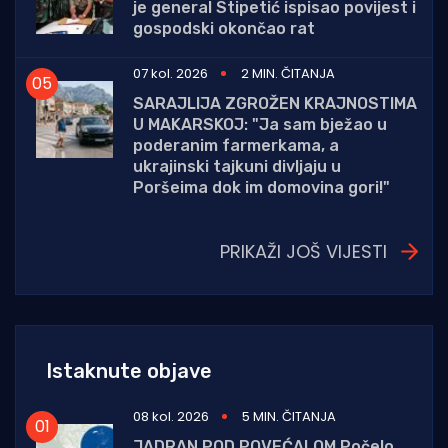
je general Stipetić ispisao povijest i
gospodski okončao rat
07 kol. 2026
2 MIN. ČITANJA
SARAJLIJA ZGROŽEN KRAJNOSTIMA
U MAKARSKOJ: "Ja sam bježao u
poderanim farmerkama, a
ukrajinski tajkuni divljaju u
Poršeima dok im domovina gori!"
PRIKAŽI JOŠ VIJESTI
Istaknute objave
08 kol. 2026
5 MIN. ČITANJA
JADRAN POD POVEĆALOM Počelo