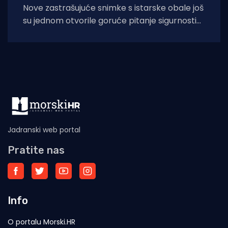
Nove zastrašujuće snimke s istarske obale još
su jednom otvorile goruće pitanje sigurnosti
na moru tijekom ljetnih mjeseci. Naime, duž
Jadranski web portal
Pratite nas
Info
O portalu Morski.HR