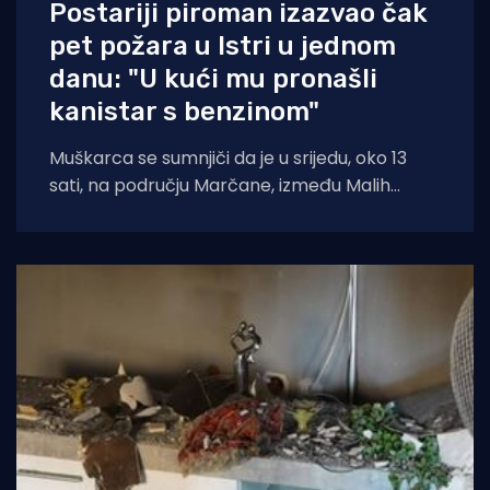
Postariji piroman izazvao čak
pet požara u Istri u jednom
danu: "U kući mu pronašli
kanistar s benzinom"
Muškarca se sumnjiči da je u srijedu, oko 13
sati, na području Marčane, između Malih
Vareški i Krnice, izazvao požar