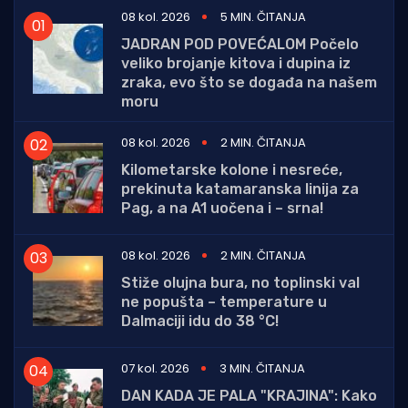
08 kol. 2026
5 MIN. ČITANJA
JADRAN POD POVEĆALOM Počelo
veliko brojanje kitova i dupina iz
zraka, evo što se događa na našem
moru
08 kol. 2026
2 MIN. ČITANJA
Kilometarske kolone i nesreće,
prekinuta katamaranska linija za
Pag, a na A1 uočena i – srna!
08 kol. 2026
2 MIN. ČITANJA
Stiže olujna bura, no toplinski val
ne popušta – temperature u
Dalmaciji idu do 38 °C!
07 kol. 2026
3 MIN. ČITANJA
DAN KADA JE PALA "KRAJINA": Kako