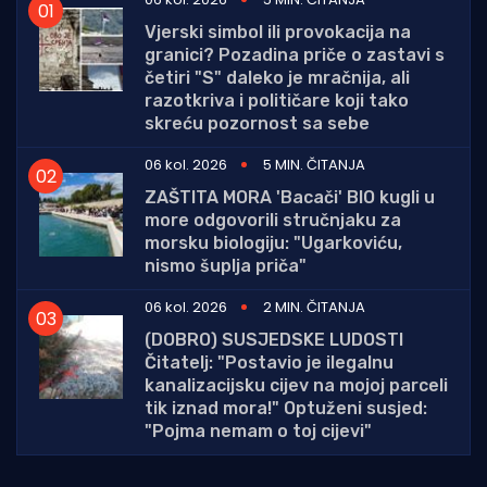
Vjerski simbol ili provokacija na
granici? Pozadina priče o zastavi s
četiri "S" daleko je mračnija, ali
razotkriva i političare koji tako
skreću pozornost sa sebe
06 kol. 2026
5 MIN. ČITANJA
ZAŠTITA MORA 'Bacači' BIO kugli u
more odgovorili stručnjaku za
morsku biologiju: "Ugarkoviću,
nismo šuplja priča"
06 kol. 2026
2 MIN. ČITANJA
(DOBRO) SUSJEDSKE LUDOSTI
Čitatelj: "Postavio je ilegalnu
kanalizacijsku cijev na mojoj parceli
tik iznad mora!" Optuženi susjed:
"Pojma nemam o toj cijevi"