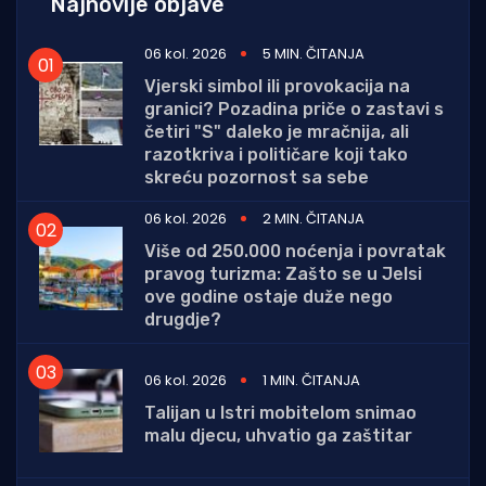
Najnovije objave
06 kol. 2026
5 MIN. ČITANJA
Vjerski simbol ili provokacija na
granici? Pozadina priče o zastavi s
četiri "S" daleko je mračnija, ali
razotkriva i političare koji tako
skreću pozornost sa sebe
06 kol. 2026
2 MIN. ČITANJA
Više od 250.000 noćenja i povratak
pravog turizma: Zašto se u Jelsi
ove godine ostaje duže nego
drugdje?
06 kol. 2026
1 MIN. ČITANJA
Talijan u Istri mobitelom snimao
malu djecu, uhvatio ga zaštitar