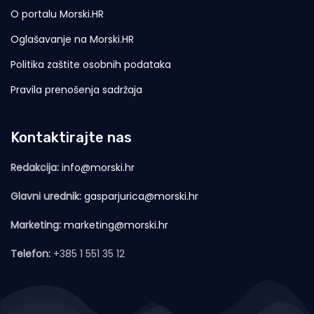
O portalu Morski.HR
Oglašavanje na Morski.HR
Politika zaštite osobnih podataka
Pravila prenošenja sadržaja
Kontaktirajte nas
Redakcija:
info@morski.hr
Glavni urednik:
gasparjurica@morski.hr
Marketing:
marketing@morski.hr
Telefon:
+385 1 551 35 12