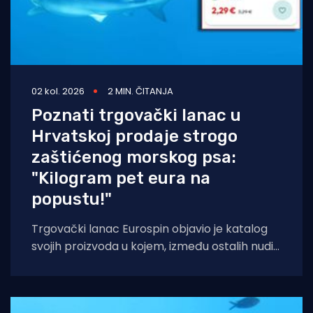
02 kol. 2026
2 MIN. ČITANJA
Poznati trgovački lanac u
Hrvatskoj prodaje strogo
zaštićenog morskog psa:
"Kilogram pet eura na
popustu!"
Trgovački lanac Eurospin objavio je katalog
svojih proizvoda u kojem, između ostalih nudi
filete morskog psa modrulja, koji je u