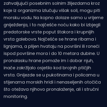
zahvaljujući posebnim solnim žlijezdama kroz
koje iz organizma izlučuju višak soli, mogu piti
morsku vodu. Na kopno dolaze samo u vrijeme
gniježđenja, i to najčešće noću kako bi izbjegli
predatorske vrste poput štakora i krupnijih
vrsta galebova. Najčešće se hrane ribama i
lignjama, a plijen hvataju na površini ili roneći
ispod površine mora i do 10 metara dubine. U
pronalasku hrane pomaže im i dobar njuh,
inače zakržljalo osjetilo kod brojnih ptičjih
vrsta. Gnijezde se u pukotinama i policama u
stijenama morskih hridi i nenaseljenih otočića
što otežava njihovo pronalaženje, ali i stručni
monitoring.