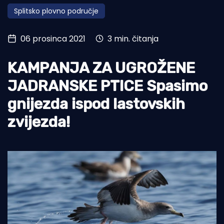
Splitsko plovno područje
Turizam i nautika
Pomorstvo
06 prosinca 2021
3 min. čitanja
Ribolov
KAMPANJA ZA UGROŽENE
Ekologija
JADRANSKE PTICE Spasimo
Tradicija i kultura
gnijezda ispod lastovskih
zvijezda!