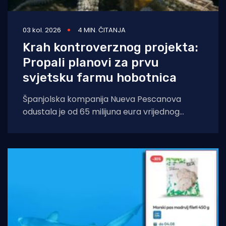
03 kol. 2026
4 MIN. ČITANJA
Krah kontroverznog projekta:
Propali planovi za prvu
svjetsku farmu hobotnica
Španjolska kompanija Nueva Pescanova
odustala je od 65 milijuna eura vrijednog
projekta na Kanarskim otocima. Odluka
dolazi nakon petogodišnje pravne