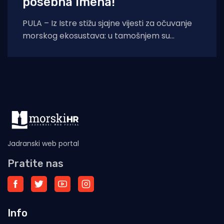
posebna imena!
PULA – Iz Istre stižu sjajne vijesti za očuvanje
morskog ekosustava: u tamošnjem su
akvatoriju otkrivena još dva živa primjerka
kritično
Jadranski web portal
Pratite nas
Info