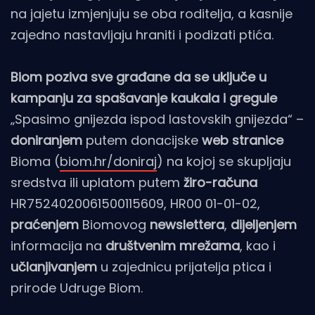
na jajetu izmjenjuju se oba roditelja, a kasnije
zajedno nastavljaju hraniti i podizati ptića.
Biom poziva sve građane da se uključe u
kampanju za spašavanje kaukala i gregule
„Spasimo gnijezda ispod lastovskih gnijezda“ –
doniranjem
putem donacijske
web stranice
Bioma (
biom.hr/doniraj
) na kojoj se skupljaju
sredstva ili uplatom putem
žiro-računa
HR7524020061500115609, HR00 01-01-02,
praćenjem
Biomovog
newslettera
,
dijeljenjem
informacija na
društvenim mrežama
, kao i
učlanjivanjem
u zajednicu prijatelja ptica i
prirode Udruge Biom.