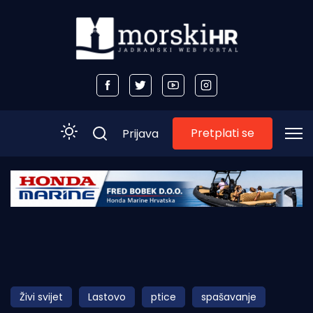
Pretplati se
Prijava
Početna
Morski plus
Morski TV
Obala
Živi svijet
Lastovo
ptice
spašavanje
Otoci