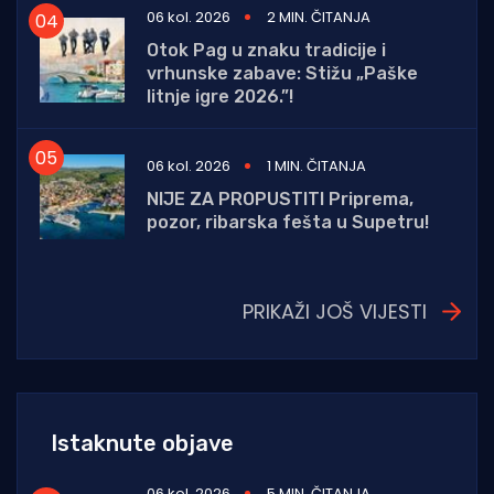
06 kol. 2026
2 MIN. ČITANJA
Otok Pag u znaku tradicije i
vrhunske zabave: Stižu „Paške
litnje igre 2026.”!
06 kol. 2026
1 MIN. ČITANJA
NIJE ZA PROPUSTITI Priprema,
pozor, ribarska fešta u Supetru!
PRIKAŽI JOŠ VIJESTI
Istaknute objave
06 kol. 2026
5 MIN. ČITANJA