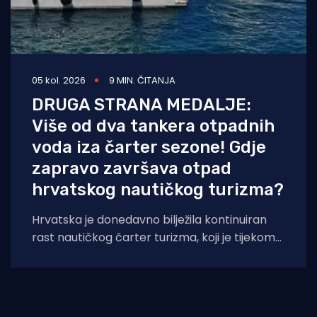
05 kol. 2026
9 MIN. ČITANJA
DRUGA STRANA MEDALJE:
Više od dva tankera otpadnih
voda iza čarter sezone! Gdje
zapravo završava otpad
hrvatskog nautičkog turizma?
Hrvatska je donedavno bilježila kontinuiran
rast nautičkog čarter turizma, koji je tijekom
2025. godine (siječanj–studeni) prema
podacima Ministarstva pomorstva,