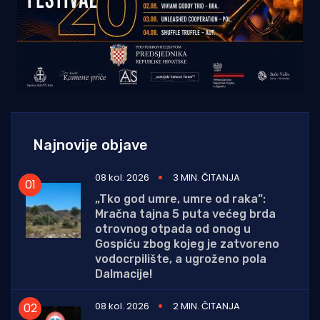
Najnovije objave
08 kol. 2026
3 MIN. ČITANJA
„Tko god umre, umre od raka”:
Mračna tajna 5 puta većeg brda
otrovnog otpada od onog u
Gospiću zbog kojeg je zatvoreno
vodocrpilište, a ugroženo pola
Dalmacije!
08 kol. 2026
2 MIN. ČITANJA