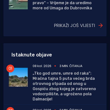
pravo“ – Vrijeme je da uredimo
more od Umaga do Dubrovnika
PRIKAŽI JOŠ VIJESTI
Istaknute objave
08 kol. 2026
3 MIN. ČITANJA
„Tko god umre, umre od raka”:
Mračna tajna 5 puta većeg brda
otrovnog otpada od onog u
Gospiću zbog kojeg je zatvoreno
vodocrpilište, a ugroženo pola
Dalmacije!