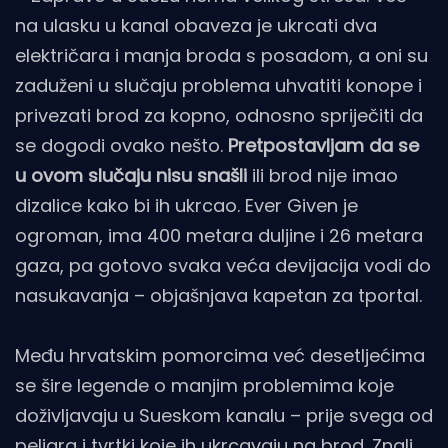
na ulasku u kanal obaveza je ukrcati dva
električara i manja broda s posadom, a oni su
zaduženi u slučaju problema uhvatiti konope i
privezati brod za kopno, odnosno spriječiti da
se dogodi ovako nešto.
Pretpostavljam da se
u ovom slučaju nisu snašli
ili brod nije imao
dizalice kako bi ih ukrcao. Ever Given je
ogroman, ima 400 metara duljine i 26 metara
gaza, pa gotovo svaka veća devijacija vodi do
nasukavanja – objašnjava kapetan za tportal.
Među hrvatskim pomorcima već desetljećima
se šire legende o manjim problemima koje
doživljavaju u Sueskom kanalu – prije svega od
peljara i tvrtki koje ih ukrcavaju na brod. Znali