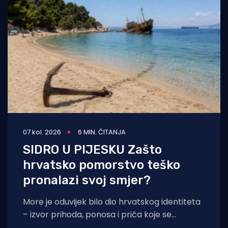
07 kol. 2026
6 MIN. ČITANJA
SIDRO U PIJESKU Zašto
hrvatsko pomorstvo teško
pronalazi svoj smjer?
More je oduvijek bilo dio hrvatskog identiteta
– izvor prihoda, ponosa i priča koje se
prenose s koljena na koljeno. No