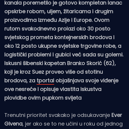
kanala poremetilo je gotovo kompletan lanac
opskrbe robom, uljem, žitaricama i drugim
proizvodima između Azije i Europe. Ovom
rutom svakodnevno prolazi oko 30 posto
svjetskog prometa kontejnerskih brodova i
oko 12 posto ukupne svjetske trgovine robe, a
logistički problemi i gubici već sada su golemi.
Iskusni šibenski kapetan Branko Skorić (62),
koji je kroz Suez proveo više od stotinu
brodova, za
tportal
objašnjava svoje viđenje
ove nesreće i opisuje vlastita iskustva
plovidbe ovim pupkom svijeta
Trenutni prioritet svakako je odsukavanje
Ever
Givena
, jer ako se to ne učini u roku od jednog