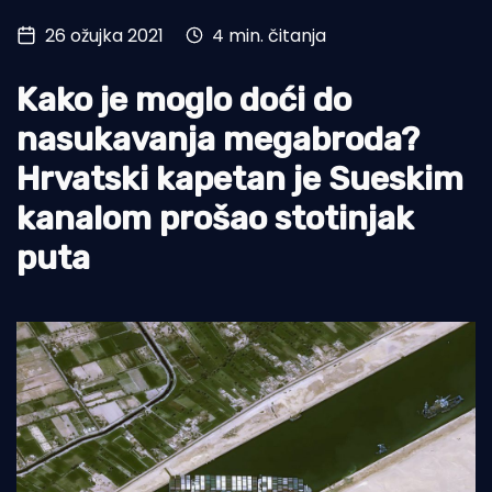
26 ožujka 2021
4 min. čitanja
Turizam i nautika
Pomorstvo
Kako je moglo doći do
Ribolov
nasukavanja megabroda?
Hrvatski kapetan je Sueskim
Ekologija
kanalom prošao stotinjak
Tradicija i kultura
puta