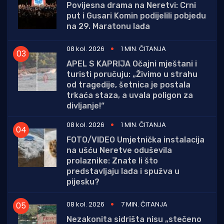
Povijesna drama na Neretvi: Crni
put i Gusari Komin podijelili pobjedu
na 29. Maratonu lađa
08 kol. 2026
1 MIN. ČITANJA
APEL S KAPRIJA Očajni mještani i
turisti poručuju: „Živimo u strahu
od tragedije, šetnica je postala
trkaća staza, a uvala poligon za
divljanje!“
08 kol. 2026
1 MIN. ČITANJA
FOTO/VIDEO Umjetnička instalacija
na ušću Neretve oduševila
prolaznike: Znate li što
predstavljaju lađa i spužva u
pijesku?
08 kol. 2026
7 MIN. ČITANJA
Nezakonita sidrišta nisu „stečeno