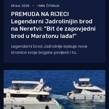
06 kol. 2026
1 MIN. ČITANJA
PREMUDA NA RIJECI
Legendarni Jadrolinijin brod
na Neretvi: "Bit će zapovjedni
brod u Maratonu lađa!"
Legendarni brod Jadrolinije ispisuje nove
stranice svoje bogate povijesti i to
sudjelovanjem u Maratonu lađa! Premuda se
trenutačno nalazi u