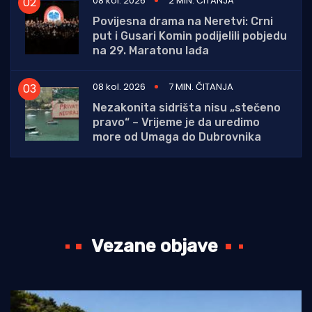
08 kol. 2026
2 MIN. ČITANJA
Povijesna drama na Neretvi: Crni
put i Gusari Komin podijelili pobjedu
na 29. Maratonu lađa
08 kol. 2026
7 MIN. ČITANJA
Nezakonita sidrišta nisu „stečeno
pravo“ – Vrijeme je da uredimo
more od Umaga do Dubrovnika
Vezane objave