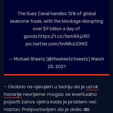
The Suez Canal handles 12% of global
seaborne trade, with the blockage disrupting
over $9 billion a day of
goods.
https://t.co/lIsmRAjzRO
pic.twitter.com/hnN8uUDMl3
— Michael Sheetz (@thesheetztweetz)
March
25, 2021
– Osobno ne vjerujem u teoriju da je
uzrok
havarije
nevrijeme: mogao se eventualno
pojaviti zanos vjetra kada je problem već
nastao. Pretpostavljam da je došlo
do