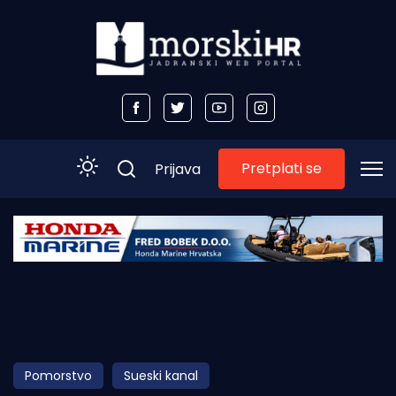
Pretplati se
Prijava
Početna
Morski plus
Morski TV
Obala
Pomorstvo
Sueski kanal
Otoci