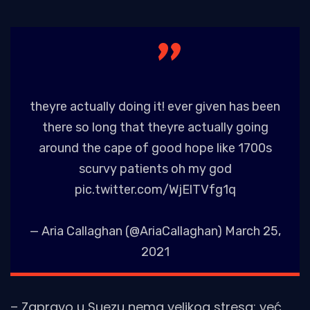
theyre actually doing it! ever given has been
there so long that theyre actually going
around the cape of good hope like 1700s
scurvy patients oh my god
pic.twitter.com/WjElTVfg1q
— Aria Callaghan (@AriaCallaghan)
March 25,
2021
– Zapravo u Suezu nema velikog stresa: već