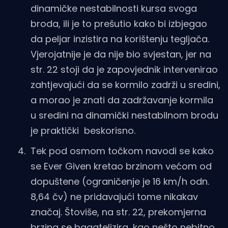
dinamičke nestabilnosti kursa svoga
broda, ili je to prešutio kako bi izbjegao
da peljar inzistira na korištenju tegljača.
Vjerojatnije je da nije bio svjestan, jer na
str. 22 stoji da je zapovjednik intervenirao
zahtjevajući da se kormilo zadrži u sredini,
a morao je znati da zadržavanje kormila
u sredini na dinamički nestabilnom brodu
je praktički beskorisno.
Tek pod osmom točkom navodi se kako
se Ever Given kretao brzinom većom od
dopuštene (ograničenje je 16 km/h odn.
8,64 čv) ne pridavajući tome nikakav
značaj. Štoviše, na str. 22, prekomjerna
brzina se bagatelizira, kao nešto nebitno.