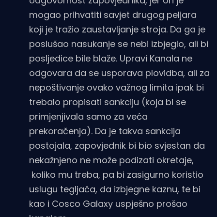
odgovornost zapovjednika, jer on je
mogao prihvatiti savjet drugog peljara
koji je tražio zaustavljanje stroja. Da ga je
poslušao nasukanje se nebi izbjeglo, ali bi
posljedice bile blaže. Upravi Kanala ne
odgovara da se usporava plovidba, ali za
nepoštivanje ovako važnog limita ipak bi
trebalo propisati sankciju (koja bi se
primjenjivala samo za veća
prekoračenja). Da je takva sankcija
postojala, zapovjednik bi bio svjestan da
nekažnjeno ne može podizati okretaje,
koliko mu treba, pa bi zasigurno koristio
uslugu tegljača, da izbjegne kaznu, te bi
kao i Cosco Galaxy uspješno prošao