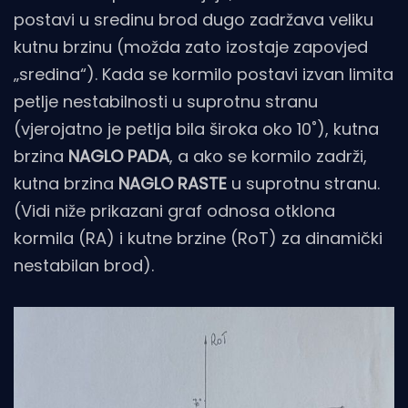
postavi u sredinu brod dugo zadržava veliku
kutnu brzinu (možda zato izostaje zapovjed
„sredina“). Kada se kormilo postavi izvan limita
petlje nestabilnosti u suprotnu stranu
(vjerojatno je petlja bila široka oko 10˚), kutna
brzina
NAGLO PADA
, a ako se kormilo zadrži,
kutna brzina
NAGLO RASTE
u suprotnu stranu.
(Vidi niže prikazani graf odnosa otklona
kormila (RA) i kutne brzine (RoT) za dinamički
nestabilan brod).