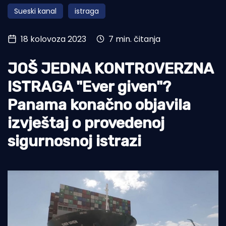
Sueski kanal
istraga
Turizam i nautika
Pomorstvo
18 kolovoza 2023
7 min. čitanja
Ribolov
JOŠ JEDNA KONTROVERZNA
Ekologija
ISTRAGA "Ever given"?
Tradicija i kultura
Panama konačno objavila
izvještaj o provedenoj
sigurnosnoj istrazi