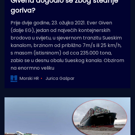
Givena dogodio se zbog štednje
goriva?
Prije dvije godine, 23. ožujka 2021. Ever Given
(dalje EG), jedan od najvećih kontejnerskih
brodova u svijetu, u sjevernom tranzitu Sueskim
kanalom, brzinom od približno 7m/s ili 25 km/h,
s masom (istisninom) od cca 235.000 tona,
zabio se u desnu obalu Sueskog kanala. Obzirom
na enormno veliku
Morski HR
Jurica Gašpar