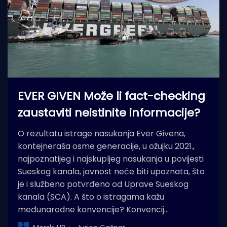
EVER GIVEN Može li fact-checking
zaustaviti neistinite informacije?
O rezultatu istrage nasukanja Ever Givena,
kontejneraša osme generacije, u ožujku 2021.,
najpoznatijeg i najskupljeg nasukanja u povijesti
Sueskog kanala, javnost neće biti upoznata, što
je i službeno potvrđeno od Uprave Sueskog
kanala (SCA). A što o istragama kažu
međunarodne konvencije? Konvencij…