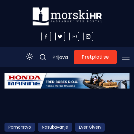
Pretplati se
Prijava
Početna
Morski plus
Morski TV
Obala
Pomorstvo
Nasukavanje
Ever Given
Otoci