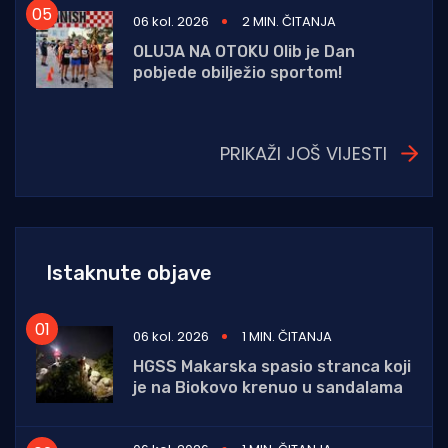
06 kol. 2026
2 MIN. ČITANJA
OLUJA NA OTOKU Olib je Dan
pobjede obilježio sportom!
PRIKAŽI JOŠ VIJESTI
Istaknute objave
06 kol. 2026
1 MIN. ČITANJA
HGSS Makarska spasio stranca koji
je na Biokovo krenuo u sandalama