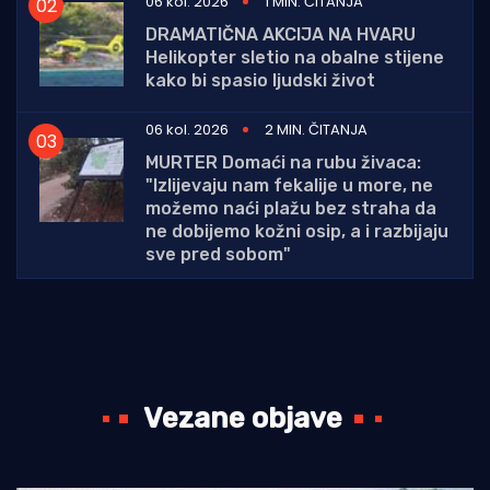
06 kol. 2026
1 MIN. ČITANJA
DRAMATIČNA AKCIJA NA HVARU
Helikopter sletio na obalne stijene
kako bi spasio ljudski život
06 kol. 2026
2 MIN. ČITANJA
MURTER Domaći na rubu živaca:
"Izlijevaju nam fekalije u more, ne
možemo naći plažu bez straha da
ne dobijemo kožni osip, a i razbijaju
sve pred sobom"
Vezane objave